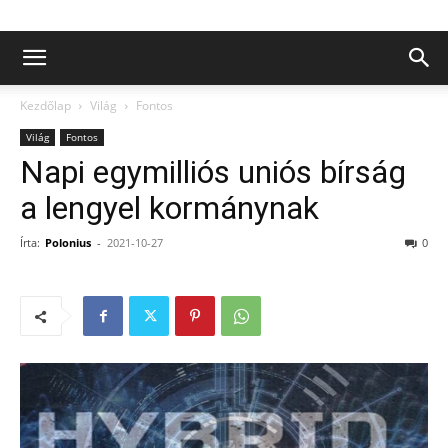
Kezdőlap
Világ
Fontos
Világ
Fontos
Napi egymilliós uniós bírság
a lengyel kormánynak
Írta:
Polonius
-
2021-10-27
0