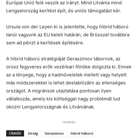
Európai Unió felé veszik az irányt. Mind Litvánia mind
Lengyelország kerítést épít, és uniós támogatást kér.
Ursula von der Leyen ki is jelentette, hogy hibrid háború
tanúi vagyunk az EU keleti határán, de Brüsszel továbbra
sem ad pénzt a kerítések építésére.
A hibrid háború stratégiáját Geraszimov tábornok, az
orosz fegyveres erők vezérkari főnöke dolgozta ki. Ennek
az a lényege, hogy a hadműveletek mellett vagy helyett
más módszerekkel is lehet destabilizálni az ellenséges
országot. A migránsok utaztatása pontosan ilyen
vállalkozás, amely kis költséggel nagy problémát tud
okozni Lengyelországnak és Litvániának.
- Hirdetés -
CÍMKÉK
bírság
Geraszimov
hibrid háború