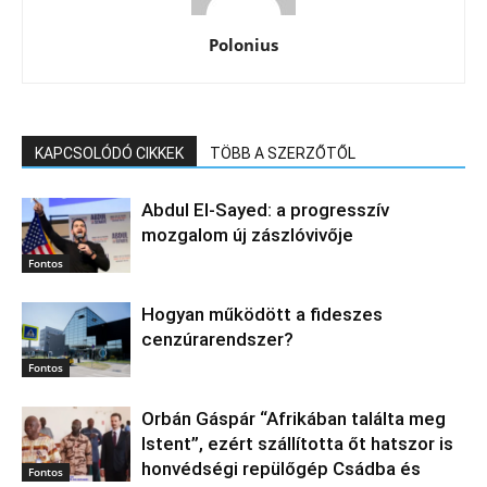
Polonius
KAPCSOLÓDÓ CIKKEK
TÖBB A SZERZŐTŐL
Abdul El‑Sayed: a progresszív
mozgalom új zászlóvivője
Fontos
Hogyan működött a fideszes
cenzúrarendszer?
Fontos
Orbán Gáspár “Afrikában találta meg
Istent”, ezért szállította őt hatszor is
honvédségi repülőgép Csádba és
Fontos