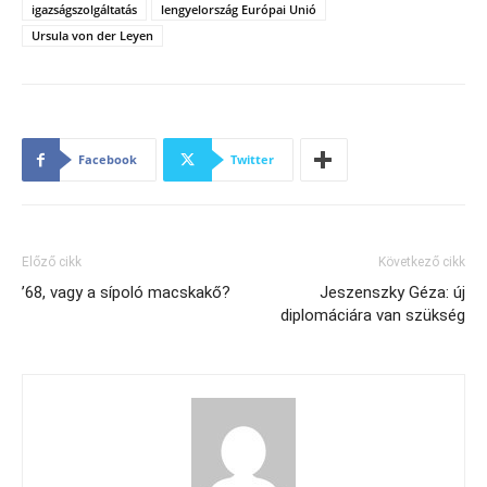
igazságszolgáltatás
lengyelország Európai Unió
Ursula von der Leyen
Facebook
Twitter
Előző cikk
Következő cikk
’68, vagy a sípoló macskakő?
Jeszenszky Géza: új
diplomáciára van szükség