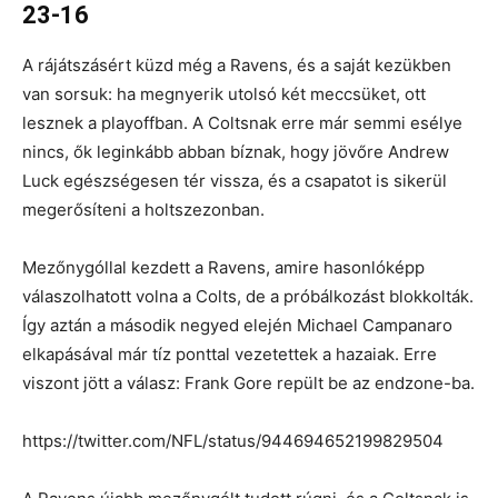
23-16
A rájátszásért küzd még a Ravens, és a saját kezükben
van sorsuk: ha megnyerik utolsó két meccsüket, ott
lesznek a playoffban. A Coltsnak erre már semmi esélye
nincs, ők leginkább abban bíznak, hogy jövőre Andrew
Luck egészségesen tér vissza, és a csapatot is sikerül
megerősíteni a holtszezonban.
Mezőnygóllal kezdett a Ravens, amire hasonlóképp
válaszolhatott volna a Colts, de a próbálkozást blokkolták.
Így aztán a második negyed elején Michael Campanaro
elkapásával már tíz ponttal vezetettek a hazaiak. Erre
viszont jött a válasz: Frank Gore repült be az endzone-ba.
https://twitter.com/NFL/status/944694652199829504