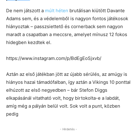
De nem játszott a
múlt héten
brutálisan kiütött Davante
Adams sem, és a védelemből is nagyon fontos játékosok
hiányoztak – passzsiettető és cornerback sem nagyon
maradt a csapatban a meccsre, amelyet mínusz 12 fokos
hidegben kezdtek el.
https://www.instagram.com/p/BdEgEoSjxvb/
Aztán az első játékban jött az újabb sérülés, az amúgy is
hiányos hazai támadófalban, így aztán a Vikings 10 ponttal
elhúzott az első negyedben – bár Stefon Diggs
elkapásánál vitatható volt, hogy birtokolta-e a labdát,
amíg még a pályán belül volt. Sok volt a punt, közben
pedig
- Hirdetés -