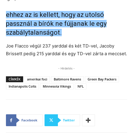
ehhez az is kellett, hogy az utolsó
passznál a bírók ne fújjanak le egy
szabálytalanságot.
Joe Flacco végül 237 yarddal és két TD-vel, Jacoby
Brissett pedig 215 yarddal és egy TD-vel zárta a meccset.
- Hirdetés -
CÍMKÉK
amerikai foci
Baltimore Ravens
Green Bay Packers
Indianapolis Colts
Minnesota Vikings
NFL
Facebook
Twitter