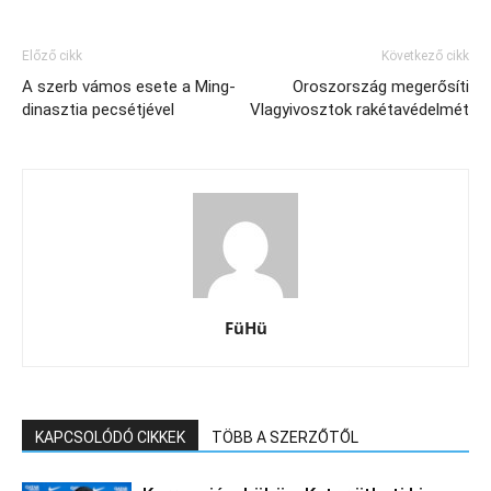
Előző cikk
Következő cikk
A szerb vámos esete a Ming-
Oroszország megerősíti
dinasztia pecsétjével
Vlagyivosztok rakétavédelmét
FüHü
KAPCSOLÓDÓ CIKKEK
TÖBB A SZERZŐTŐL