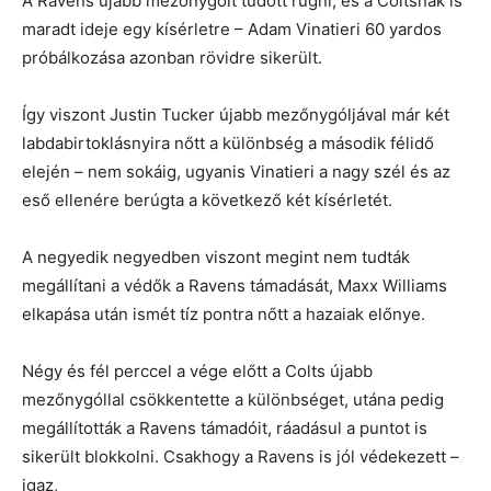
A Ravens újabb mezőnygólt tudott rúgni, és a Coltsnak is
maradt ideje egy kísérletre – Adam Vinatieri 60 yardos
próbálkozása azonban rövidre sikerült.
Így viszont Justin Tucker újabb mezőnygóljával már két
labdabirtoklásnyira nőtt a különbség a második félidő
elején – nem sokáig, ugyanis Vinatieri a nagy szél és az
eső ellenére berúgta a következő két kísérletét.
A negyedik negyedben viszont megint nem tudták
megállítani a védők a Ravens támadását, Maxx Williams
elkapása után ismét tíz pontra nőtt a hazaiak előnye.
Négy és fél perccel a vége előtt a Colts újabb
mezőnygóllal csökkentette a különbséget, utána pedig
megállították a Ravens támadóit, ráadásul a puntot is
sikerült blokkolni. Csakhogy a Ravens is jól védekezett –
igaz,