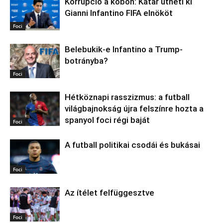
Korrupció a köbön: Katar ütheti ki
Gianni Infantino FIFA elnököt
Foci
Belebukik-e Infantino a Trump-
botrányba?
Foci
Hétköznapi rasszizmus: a futball
világbajnokság újra felszínre hozta a
spanyol foci régi baját
Foci
A futball politikai csodái és bukásai
Foci
Az ítélet felfüggesztve
Foci