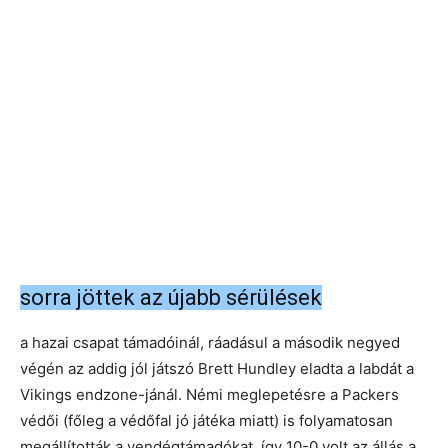
sorra jöttek az újabb sérülések
a hazai csapat támadóinál, ráadásul a második negyed
végén az addig jól játszó Brett Hundley eladta a labdát a
Vikings endzone-jánál. Némi meglepetésre a Packers
védői (főleg a védőfal jó játéka miatt) is folyamatosan
megállították a vendégtámadókat, így 10-0 volt az állás a