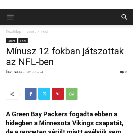
Kezdőlap
Sport
Foci
Sport
Foci
Mínusz 12 fokban játszottak
az NFL-ben
Írta:
FüHü
-
2017-12-24
0
A Green Bay Packers fogadta ebben a
hidegben a Minnesota Vikings csapatát,
de a rengeteg sérült miatt esélyük sem