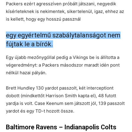
Packers ezért agresszíven próbált játszani, negyedik
kísérleteknek is nekimentek, sikertelenül, igaz, ehhez az
is kellett, hogy egy hosszú passznál
egy egyértelmű szabálytalanságot nem
fújtak le a bírók.
Egy újabb mezőnygóllal pedig a Vikings be is állította a
végeredményt: a Packers másodszor maradt idén pont
nélkül hazai pályán.
Brett Hundley 130 yardot passzolt, két interceptiont
dobott (mindkettőt Harrison Smith kapta el), 48 futott
yardja is volt. Case Keenum sem játszott jól, 139 passzolt
yardot és egy TD-t hozott össze.
Baltimore Ravens – Indianapolis Colts