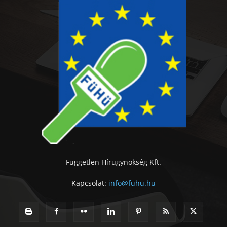
Független Hírügynökség Kft.
Kapcsolat:
info@fuhu.hu