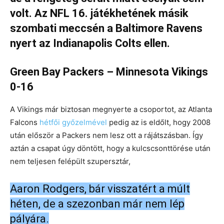
volt. Az NFL 16. játékhetének másik
szombati meccsén a Baltimore Ravens
nyert az Indianapolis Colts ellen.
Green Bay Packers – Minnesota Vikings
0-16
A Vikings már biztosan megnyerte a csoportot, az Atlanta
Falcons
hétfői győzelmével
pedig az is eldőlt, hogy 2008
után először a Packers nem lesz ott a rájátszásban. Így
aztán a csapat úgy döntött, hogy a kulcscsonttörése után
nem teljesen felépült szupersztár,
Aaron Rodgers, bár visszatért a múlt
héten, de a szezonban már nem lép
pályára.