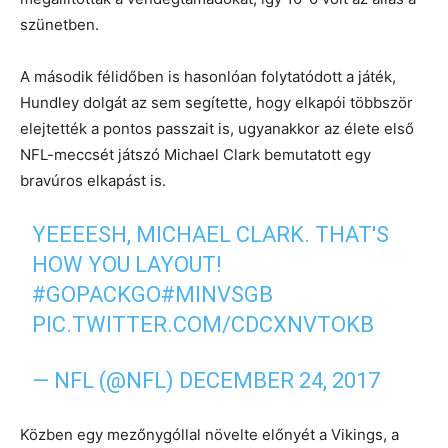
szünetben.
A második félidőben is hasonlóan folytatódott a játék,
Hundley dolgát az sem segítette, hogy elkapói többször
elejtették a pontos passzait is, ugyanakkor az élete első
NFL-meccsét játszó Michael Clark bemutatott egy
bravúros elkapást is.
YEEEESH, MICHAEL CLARK. THAT'S
HOW YOU LAYOUT!
#GOPACKGO
#MINVSGB
PIC.TWITTER.COM/CDCXNVTOKB
— NFL (@NFL)
DECEMBER 24, 2017
Közben egy mezőnygóllal növelte előnyét a Vikings, a