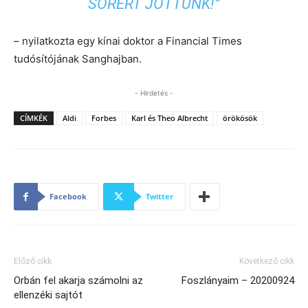
SÖRÉRT JÖTTÜNK!”
– nyilatkozta egy kínai doktor a Financial Times
tudósítójának Sanghajban.
- Hirdetés -
CÍMKÉK
Aldi
Forbes
Karl és Theo Albrecht
örökösök
Facebook
Twitter
Előző cikk
Következő cikk
Orbán fel akarja számolni az
Foszlányaim – 20200924
ellenzéki sajtót