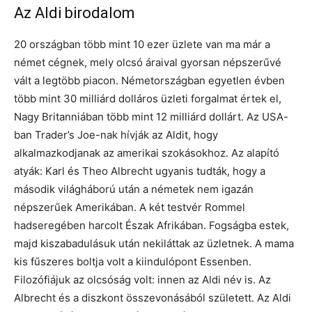
Az Aldi birodalom
20 országban több mint 10 ezer üzlete van ma már a
német cégnek, mely olcsó áraival gyorsan népszerűvé
vált a legtöbb piacon. Németországban egyetlen évben
több mint 30 milliárd dolláros üzleti forgalmat értek el,
Nagy Britanniában több mint 12 milliárd dollárt. Az USA-
ban Trader’s Joe-nak hívják az Aldit, hogy
alkalmazkodjanak az amerikai szokásokhoz. Az alapító
atyák: Karl és Theo Albrecht ugyanis tudták, hogy a
második világháború után a németek nem igazán
népszerűek Amerikában. A két testvér Rommel
hadseregében harcolt Észak Afrikában. Fogságba estek,
majd kiszabadulásuk után nekiláttak az üzletnek. A mama
kis fűszeres boltja volt a kiindulópont Essenben.
Filozófiájuk az olcsóság volt: innen az Aldi név is. Az
Albrecht és a diszkont összevonásából született. Az Aldi