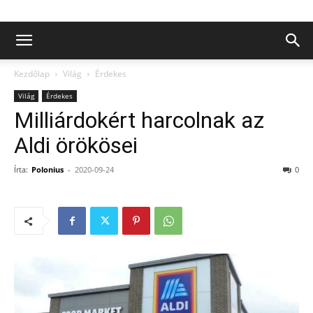
Kezdőlap
Világ
Érdekes
Világ
Érdekes
Milliárdokért harcolnak az
Aldi örökösei
Írta:
Polonius
-
2020-09-24
0