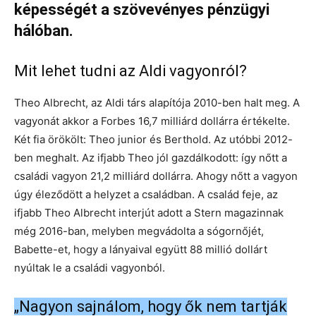
képességét a szövevényes pénzügyi
hálóban.
Mit lehet tudni az Aldi vagyonról?
Theo Albrecht, az Aldi társ alapítója 2010-ben halt meg. A
vagyonát akkor a Forbes 16,7 milliárd dollárra értékelte.
Két fia örökölt: Theo junior és Berthold. Az utóbbi 2012-
ben meghalt. Az ifjabb Theo jól gazdálkodott: így nőtt a
családi vagyon 21,2 milliárd dollárra. Ahogy nőtt a vagyon
úgy éleződött a helyzet a családban. A család feje, az
ifjabb Theo Albrecht interjút adott a Stern magazinnak
még 2016-ban, melyben megvádolta a sógornőjét,
Babette-et, hogy a lányaival együtt 88 millió dollárt
nyúltak le a családi vagyonból.
„Nagyon sajnálom, hogy ők nem tartják