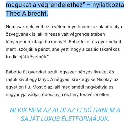
magukat a végrendelethez” – nyilatkozta
Theo Albrecht.
Nemcsak neki volt ez a véleménye hanem az alapító atya
özvegyének is, aki híressé vált végrendeletében
lényegében kitagadta menyét, Babette-et és gyermekeit,
mert „szórják a pénzt, ahelyett, hogy a család takarékos
tradícióját követnék.”
Babette öt gyereket szült: egyszer négyes ikreket és
rajtuk kívül egy lányt. A négyes ikrek egyike Nicolay, az
egyetlen fiú. Most ő az, aki megismétli nagybátyja és
nagyanyja vádjait édesanyja és lány testvérei ellen.
NEKIK NEM AZ ALDI AZ ELSŐ HANEM A
SAJÁT LUXUS ÉLETFORMÁJUK.