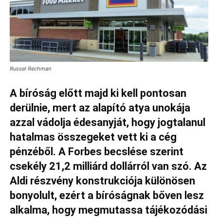
Russel Rechman
A bíróság előtt majd ki kell pontosan
derülnie, mert az alapító atya unokája
azzal vádolja édesanyját, hogy jogtalanul
hatalmas összegeket vett ki a cég
pénzéből. A Forbes becslése szerint
csekély 21,2 milliárd dollárról van szó. Az
Aldi részvény konstrukciója különösen
bonyolult, ezért a bíróságnak bőven lesz
alkalma, hogy megmutassa tájékozódási