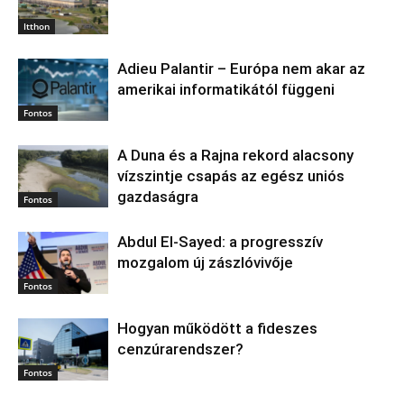
Itthon
Adieu Palantir – Európa nem akar az
amerikai informatikától függeni
Fontos
A Duna és a Rajna rekord alacsony
vízszintje csapás az egész uniós
gazdaságra
Fontos
Abdul El‑Sayed: a progresszív
mozgalom új zászlóvivője
Fontos
Hogyan működött a fideszes
cenzúrarendszer?
Fontos