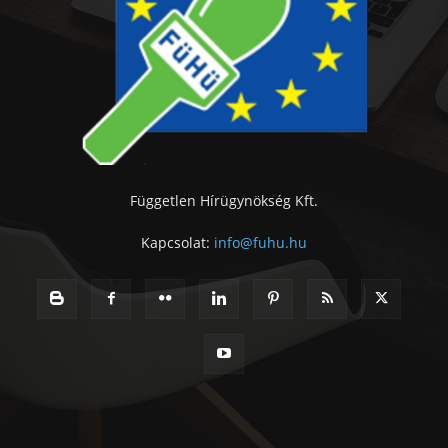
Független Hírügynökség Kft.
Kapcsolat:
info@fuhu.hu