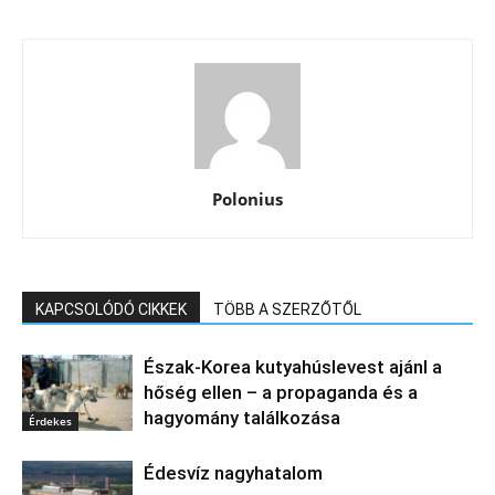
Polonius
KAPCSOLÓDÓ CIKKEK
TÖBB A SZERZŐTŐL
Észak‑Korea kutyahúslevest ajánl a
hőség ellen – a propaganda és a
hagyomány találkozása
Érdekes
Édesvíz nagyhatalom