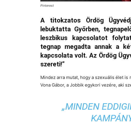
Pinterest
A titokzatos Ördög Ügyvédj
lebuktatta Győrben, tegnapel
leszbikus kapcsolatot folyta
tegnap megadta annak a két 
kapcsolata volt. Az Ördög Ügyv
szereti!”
Mindez arra mutat, hogy a szexuális élet is 
Vona Gábor, a Jobbik egykori vezére, aki sz
„MINDEN EDDIG
KAMPÁNY