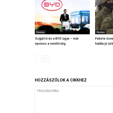
Fontos
Fontos
Szijjártó és a BYD ügye – már
Fekete özve
nyomoz a rendőrség
halála jó üzl
HOZZÁSZÓLOK A CIKKHEZ