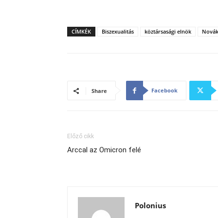
CÍMKÉK
Biszexualitás
köztársasági elnök
Novák
Facebook
Share
Előző cikk
Arccal az Omicron felé
Polonius