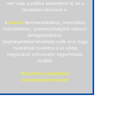
nem csak a politika lehetetleníti el, de a
társadalmi kihívások is.
A
fuhu.hu
fennmaradásához, hosszútávú
működéséhez, szerkesztőségünk rászorul
támogatásotokra.
Segítségetekkel lehetőség nyílik arra, hogy
munkánkat továbbra is az eddig
megszokott színvonalon végezhessük
tovább.
Ide kattintva megtalálod
bankszámlaszámunkat!