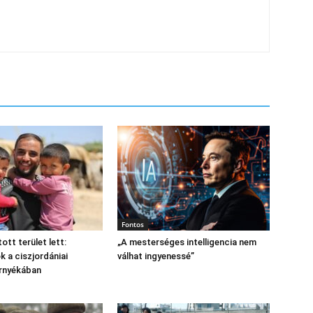
Fontos
tott terület lett:
„A mesterséges intelligencia nem
 a ciszjordániai
válhat ingyenessé”
árnyékában