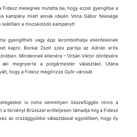
a Fidesz melegnek mutatta be, hogy ezzel gyengítse a
rva kampány miatt annak idején Vona Gábor felesége
 leállítani a mocskolódó kampányt!
 gyengítheti vagy épp lerombolhatja ellenfeleinek
het kapni: Borkai Zsolt szex partija az Adrián erős
 körében. Mindennek ellenére – Orbán Viktor döntésére
, aki megnyerte a polgármester választást. Utána
vált, hogy a Fidesz megőrizze Győr városát.
melegekkel is noha semmilyen összefüggés nincs a
tt a törvényt Brüsszel erőteljesen támadja míg a Fidesz
vez az országgyűlési választással egyidőben, hogy ily