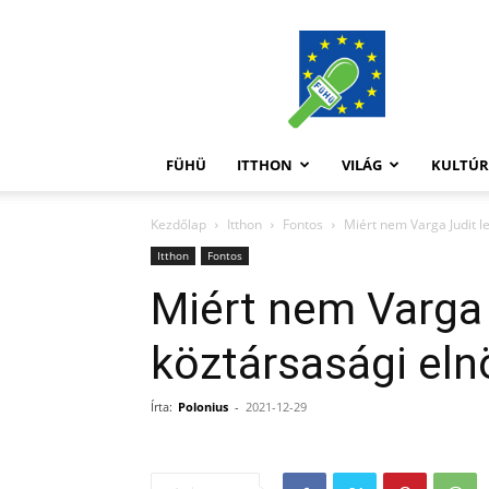
FüHü
FÜHÜ
ITTHON
VILÁG
KULTÚ
Kezdőlap
Itthon
Fontos
Miért nem Varga Judit l
Itthon
Fontos
Miért nem Varga 
köztársasági eln
Írta:
Polonius
-
2021-12-29