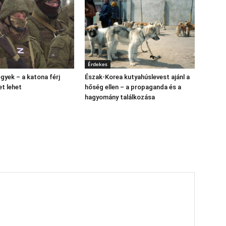
Érdekes
gyek – a katona férj
Észak‑Korea kutyahúslevest ajánl a
et lehet
hőség ellen – a propaganda és a
hagyomány találkozása