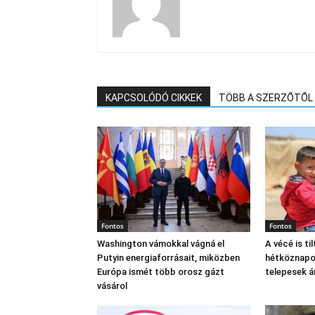
KAPCSOLÓDÓ CIKKEK
TÖBB A SZERZŐTŐL
Fontos
Fontos
Washington vámokkal vágná el
A vécé is til
Putyin energiaforrásait, miközben
hétköznapok
Európa ismét több orosz gázt
telepesek 
vásárol