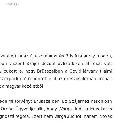
- Hirdetés -
zetője írta az új alkotmányt és ő is írta át oly módon,
en viszont Szájer József évtizedeken át részt vett
bukott le, hogy Brüsszelben a Covid járvány tilalmi
szexpartin. A rendőrök elől az ereszcsatornán próbált
t a magyar közéletből.
védelmi törvényt Brüsszelben. Ez Szájerhez hasonlóan
Ördög Ügyvédje állít, hogy „Varga Judit a lányokat is
méghozzá régóta. Ezért nem Varga Juditot, hanem Novák