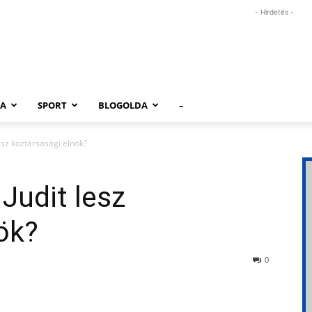
- Hirdetés -
RA
SPORT
BLOGOLDA
–
esz köztársasági elnök?
Judit lesz
ök?
0