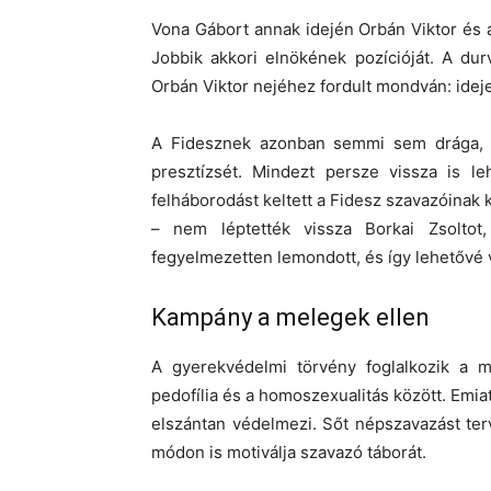
Vona Gábort annak idején Orbán Viktor és 
Jobbik akkori elnökének pozícióját. A du
Orbán Viktor nejéhez fordult mondván: ideje
A Fidesznek azonban semmi sem drága, ha
presztízsét. Mindezt persze vissza is le
felháborodást keltett a Fidesz szavazóinak
– nem léptették vissza Borkai Zsoltot
fegyelmezetten lemondott, és így lehetővé 
Kampány a melegek ellen
A gyerekvédelmi törvény foglalkozik a 
pedofília és a homoszexualitás között. Emia
elszántan védelmezi. Sőt népszavazást ter
módon is motiválja szavazó táborát.