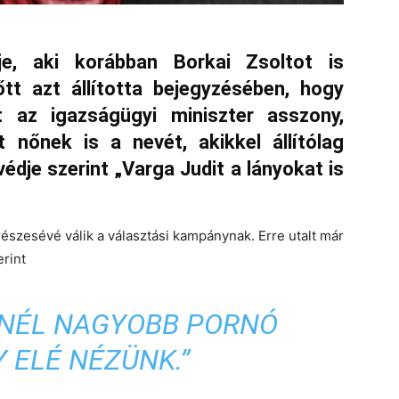
e, aki korábban Borkai Zsoltot is
őtt azt állította bejegyzésében, hogy
t az
igazságügyi miniszter asszony
,
nőnek is a nevét, akikkel állítólag
édje szerint „Varga Judit a lányokat is
részesévé válik a választási kampánynak. Erre utalt már
erint
INÉL NAGYOBB PORNÓ
 ELÉ NÉZÜNK.”