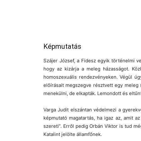
Képmutatás
Szájer József, a Fidesz egyik történelmi ve
hogy az kizárja a meleg házasságot. Közb
homoszexuális rendezvényeken. Végül úgy 
előírásait megszegve résztvett egy meleg 
menekülni, de elkapták. Lemondott és eltűn
Varga Judit elszántan védelmezi a gyerek
képmutató magatartás, ha igaz az, amit az 
szereti”. Erről pedig Orbán Viktor is tud 
Katalint jelölte államfőnek.