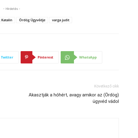
- Hirdetés -
 Katalin
Ördög Ügyvédje
varga judit
Twitter
Pinterest
WhatsApp
Következő cikk
Akasztják a hóhért, avagy amikor az (Ördög)
ügyvéd vádol