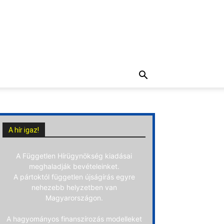
A hír igaz!
A Független Hírügynökség kiadásai
meghaladják bevételeinket.
A pártoktól független újságírás egyre
nehezebb helyzetben van
Magyarországon.
A hagyományos finanszírozás modelleket