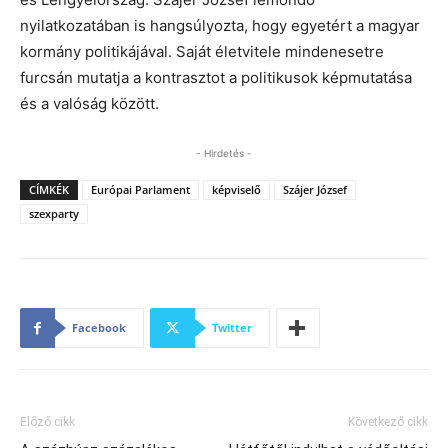
nyilatkozatában is hangsúlyozta, hogy egyetért a magyar
kormány politikájával. Saját életvitele mindenesetre
furcsán mutatja a kontrasztot a politikusok képmutatása
és a valóság között.
- Hirdetés -
CÍMKÉK
Európai Parlament
képviselő
Szájer József
szexparty
Facebook
Twitter
Előző cikk
Következő cikk