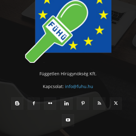
Független Hírügynökség Kft.
Kapcsolat:
info@fuhu.hu