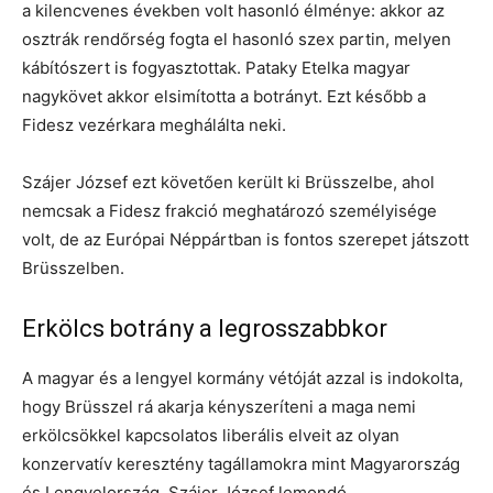
a kilencvenes években volt hasonló élménye: akkor az
osztrák rendőrség fogta el hasonló szex partin, melyen
kábítószert is fogyasztottak. Pataky Etelka magyar
nagykövet akkor elsimította a botrányt. Ezt később a
Fidesz vezérkara meghálálta neki.
Szájer József ezt követően került ki Brüsszelbe, ahol
nemcsak a Fidesz frakció meghatározó személyisége
volt, de az Európai Néppártban is fontos szerepet játszott
Brüsszelben.
Erkölcs botrány a legrosszabbkor
A magyar és a lengyel kormány vétóját azzal is indokolta,
hogy Brüsszel rá akarja kényszeríteni a maga nemi
erkölcsökkel kapcsolatos liberális elveit az olyan
konzervatív keresztény tagállamokra mint Magyarország
és Lengyelország. Szájer József lemondó