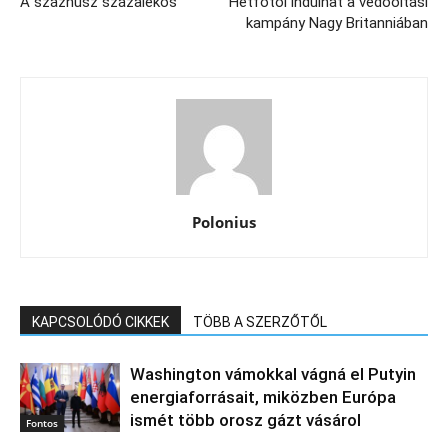
A százhúsz százalékos
Hétfőtől indulhat a védőoltási
kampány Nagy Britanniában
Polonius
KAPCSOLÓDÓ CIKKEK
TÖBB A SZERZŐTŐL
Washington vámokkal vágná el Putyin
energiaforrásait, miközben Európa
ismét több orosz gázt vásárol
Fontos