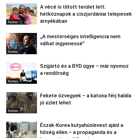
A vécé is tiltott terület lett:
hétköznapok a ciszjordániai telepesek
árnyékában
Fontos
„A mesterséges intelligencia nem
válhat ingyenessé”
Fontos
Szijjártó és a BYD ügye – már nyomoz
a rendőrség
Fontos
Fekete özvegyek – a katona férj halála
jó üzlet lehet
Fontos
Észak‑Korea kutyahúslevest ajánl a
hőség ellen – a propaganda és a