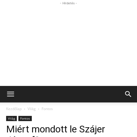
- Hirdetés -
Kezdőlap
Világ
Fontos
Világ
Fontos
Miért mondott le Szájer