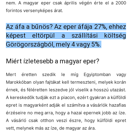
nem. A magyar eper csak április végén érte el a 2000
forintos versenyképes árat.
Az áfa a bűnös? Az eper áfája 27%, ehhez
képest eltörpül a szállítási költség
Görögországból, mely 4 vagy 5%.
Miért ízletesebb a magyar eper?
Mert éretten szedik le míg Egyiptomban vagy
Marokkóban olyan fajtákat kell termeszteni, melyek korán
érnek, és féléretten leszedve jól viselik a hosszú utazást.
A kereskedők tudják ezt a piacon, ezért gyakran a külföldi
epret is magyarként adják el számítva a vásárlók hazafias
érzéseire no meg arra, hogy a hazai epernek jobb az íze.
A vásárló csak otthon veszi észre, hogy külföldi epret
vett, melynek más az íze, de magyar az ára.