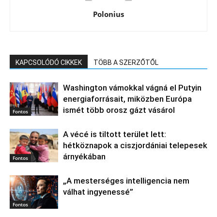
Polonius
KAPCSOLÓDÓ CIKKEK
TÖBB A SZERZŐTŐL
Washington vámokkal vágná el Putyin
energiaforrásait, miközben Európa
ismét több orosz gázt vásárol
Fontos
A vécé is tiltott terület lett:
hétköznapok a ciszjordániai telepesek
árnyékában
Fontos
„A mesterséges intelligencia nem
válhat ingyenessé”
Fontos