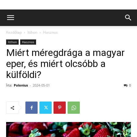
Kezdőlap
Itthon
Hasznos
Itthon
Hasznos
Miért méregdrága a magyar
eper, és miért olcsóbb a
külföldi?
Írta:
Polonius
-
2024-05-01
0