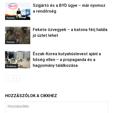
Szijjártó és a BYD ügye – már nyomoz
a rendőrség
Fontos
Fekete özvegyek – a katona férj halála
jó üzlet lehet
Fontos
Észak‑Korea kutyahúslevest ajánl a
hőség ellen – a propaganda és a
hagyomány találkozása
Érdekes
HOZZÁSZÓLOK A CIKKHEZ