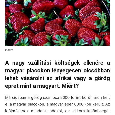
x.com
A nagy szállítási költségek ellenére a
magyar piacokon lényegesen olcsóbban
lehet vásárolni az afrikai vagy a görög
epret mint a magyart. Miért?
Márciusban a görög szamóca 2000 forint körüli áron kelt
el a magyar piacokon, a magyar eper 8000 -be került. Az
időjárás sok mindent indokol, de ekkora különbséget