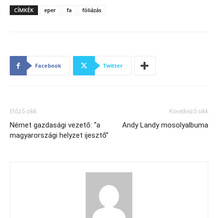
CÍMKÉK
eper
fa
fóliázás
Facebook
Twitter
Előző cikk
Következő cikk
Német gazdasági vezető: “a
Andy Landy mosolyalbuma
magyarországi helyzet ijesztő”