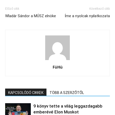
Előző cikk
Következő cikk
Wladár Sándor a MÚSZ elnöke
Íme a nyolcak nyilatkozata
FüHü
KAPCSOLÓDÓ CIKKEK
TÖBB A SZERZŐTŐL
9 könyv tette a világ leggazdagabb
emberévé Elon Muskot