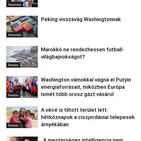
Hasznos
Peking visszavág Washingtonnak
Hasznos
Marokkó ne rendezhessen futball-
világbajnokságot?
Fontos
Washington vámokkal vágná el Putyin
energiaforrásait, miközben Európa
ismét több orosz gázt vásárol
Fontos
A vécé is tiltott terület lett:
hétköznapok a ciszjordániai telepesek
árnyékában
Fontos
„A mesterséges intelligencia nem