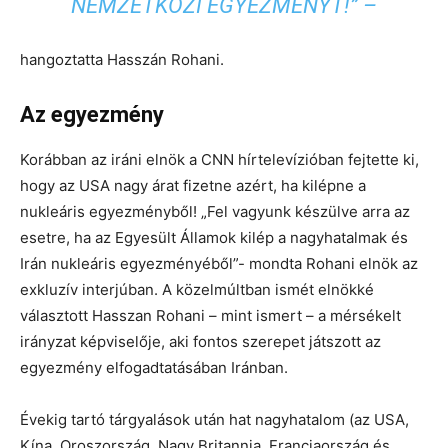
NEMZETKÖZI EGYEZMÉNYT!” –
hangoztatta Hasszán Rohani.
Az egyezmény
Korábban az iráni elnök a CNN hírtelevízióban fejtette ki,
hogy az USA nagy árat fizetne azért, ha kilépne a
nukleáris egyezményből! „Fel vagyunk készülve arra az
esetre, ha az Egyesült Államok kilép a nagyhatalmak és
Irán nukleáris egyezményéből”- mondta Rohani elnök az
exkluzív interjúban. A közelmúltban ismét elnökké
választott Hasszan Rohani – mint ismert – a mérsékelt
irányzat képviselője, aki fontos szerepet játszott az
egyezmény elfogadtatásában Iránban.
Évekig tartó tárgyalások után hat nagyhatalom (az USA,
Kína, Oroszország, Nagy Britannia, Franciaország és