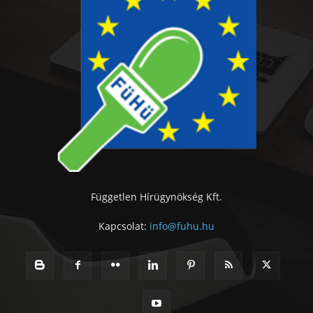
Független Hírügynökség Kft.
Kapcsolat:
info@fuhu.hu