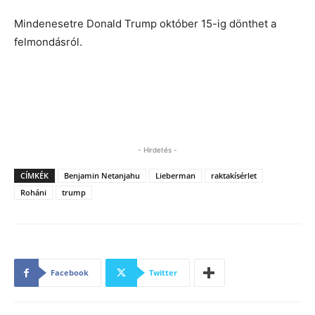
Mindenesetre Donald Trump október 15-ig dönthet a
felmondásról.
- Hirdetés -
CÍMKÉK
Benjamin Netanjahu
Lieberman
raktakísérlet
Roháni
trump
Facebook
Twitter