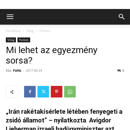
Kezdőlap
Világ
Fontos
Világ
Fontos
Mi lehet az egyezmény
sorsa?
Írta:
FüHü
-
2017-09-24
0
„Irán rakétakísérlete létében fenyegeti a
zsidó államot” – nyilatkozta Avigdor
Lieberman izraeli hadügyminiszter azt