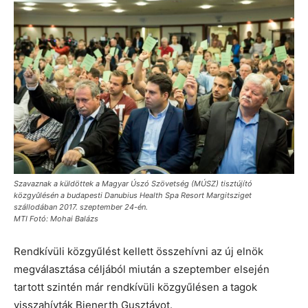
Szavaznak a küldöttek a Magyar Úszó Szövetség (MÚSZ) tisztújító
közgyûlésén a budapesti Danubius Health Spa Resort Margitsziget
szállodában 2017. szeptember 24-én.
MTI Fotó: Mohai Balázs
Rendkívüli közgyűlést kellett összehívni az új elnök
megválasztása céljából miután a szeptember elsején
tartott szintén már rendkívüli közgyűlésen a tagok
visszahívták Bienerth Gusztávot.