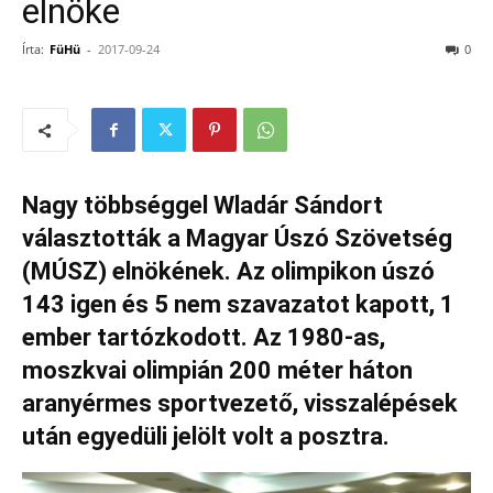
elnöke
Írta:
FüHü
-
2017-09-24
0
Nagy többséggel Wladár Sándort
választották a Magyar Úszó Szövetség
(MÚSZ) elnökének. Az olimpikon úszó
143 igen és 5 nem szavazatot kapott, 1
ember tartózkodott. Az 1980-as,
moszkvai olimpián 200 méter háton
aranyérmes sportvezető, visszalépések
után egyedüli jelölt volt a posztra.