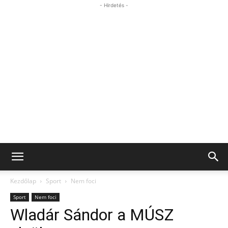
- Hirdetés -
Kezdőlap
Sport
Nem foci
Sport
Nem foci
Wladár Sándor a MÚSZ