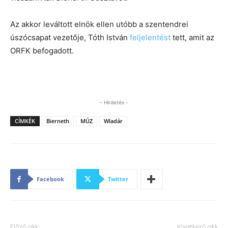
Az akkor leváltott elnök ellen utóbb a szentendrei
úszócsapat vezetője, Tóth István
feljelentést
tett, amit az
ORFK befogadott.
- Hirdetés -
CÍMKÉK
Bierneth
MÚZ
Wladár
Facebook
Twitter
Előző cikk
Következő cikk