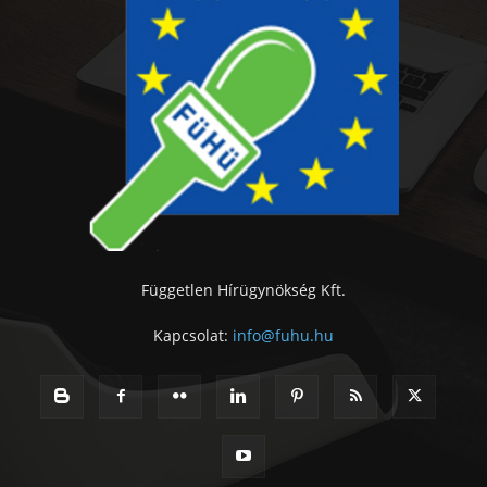
Független Hírügynökség Kft.
Kapcsolat:
info@fuhu.hu