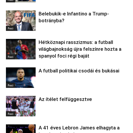
Belebukik-e Infantino a Trump-
botrányba?
Foci
Hétköznapi rasszizmus: a futball
világbajnokság újra felszínre hozta a
spanyol foci régi baját
Foci
A futball politikai csodái és bukásai
Foci
Az ítélet felfüggesztve
Foci
A 41 éves Lebron James elhagyta a