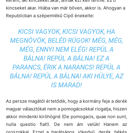
kérem, aki kincseket akar, annak ezt kell tennie. És ő
kincseket akar. Hiába van már bőven, akkor is. Ahogyan a
Republicban a szépemlékű Cipő énekelte:
KICSI VAGYOK, KICSI VAGYOK, HA
MEGNÖVÖK, BELÉD RÚGOK! MÉG, MÉG,
MÉG, ENNYI NEM ELÉG! REPÜL A
BÁLNA! REPÜL A BÁLNA! EZ A
PARANCS, ÉRIK A NARANCS! REPÜL A
BÁLNA! REPÜL A BÁLNA! AKI HÜLYE, AZ
IS MARAD!
Az persze magától értetődik, hogy a kormány feje a derék
magyar választókat nem a pomogácsokkal riogatja, hiszen
akkor mindenki kiröhögné (De pomogacis, quae non sunt,
nulla questio fiat!). De nem ám velük! Hanem az
oroszokkal. Ezzel a barátságos, jókedvű, derék, békés