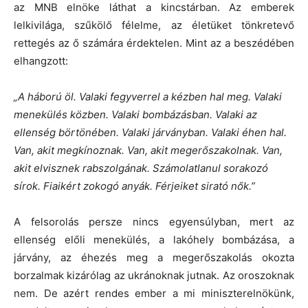
az MNB elnöke láthat a kincstárban. Az emberek
lelkivilága, szűkölő félelme, az életüket tönkretevő
rettegés az ő számára érdektelen. Mint az a beszédében
elhangzott:
„A háború öl. Valaki fegyverrel a kézben hal meg. Valaki
menekülés közben. Valaki bombázásban. Valaki az
ellenség börtönében. Valaki járványban. Valaki éhen hal.
Van, akit megkínoznak. Van, akit megerőszakolnak. Van,
akit elvisznek rabszolgának. Számolatlanul sorakozó
sírok. Fiaikért zokogó anyák. Férjeiket sirató nők.”
A felsorolás persze nincs egyensúlyban, mert az
ellenség előli menekülés, a lakóhely bombázása, a
járvány, az éhezés meg a megerőszakolás okozta
borzalmak kizárólag az ukránoknak jutnak. Az oroszoknak
nem. De azért rendes ember a mi miniszterelnökünk,