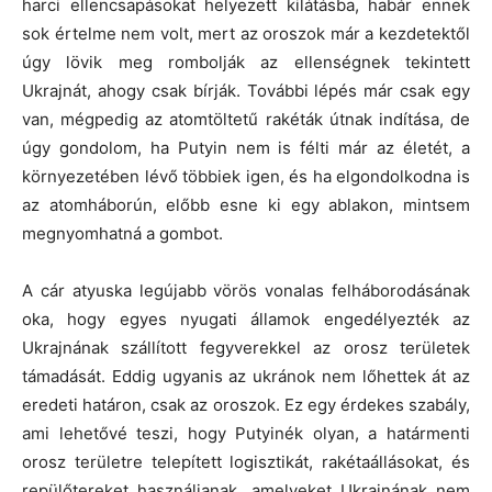
harci ellencsapásokat helyezett kilátásba, habár ennek
sok értelme nem volt, mert az oroszok már a kezdetektől
úgy lövik meg rombolják az ellenségnek tekintett
Ukrajnát, ahogy csak bírják. További lépés már csak egy
van, mégpedig az atomtöltetű rakéták útnak indítása, de
úgy gondolom, ha Putyin nem is félti már az életét, a
környezetében lévő többiek igen, és ha elgondolkodna is
az atomháborún, előbb esne ki egy ablakon, mintsem
megnyomhatná a gombot.
A cár atyuska legújabb vörös vonalas felháborodásának
oka, hogy egyes nyugati államok engedélyezték az
Ukrajnának szállított fegyverekkel az orosz területek
támadását. Eddig ugyanis az ukránok nem lőhettek át az
eredeti határon, csak az oroszok. Ez egy érdekes szabály,
ami lehetővé teszi, hogy Putyinék olyan, a határmenti
orosz területre telepített logisztikát, rakétaállásokat, és
repülőtereket használjanak, amelyeket Ukrajnának nem