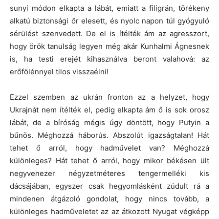
sunyi módon elkapta a lábát, emiatt a filigrán, törékeny
alkatú biztonsági őr elesett, és nyolc napon túl gyógyuló
sérülést szenvedett. De el is ítélték ám az agresszort,
hogy örök tanulság legyen még akár Kunhalmi Ágnesnek
is, ha testi erejét kihasználva beront valahová: az
erőfölénnyel tilos visszaélni!
Ezzel szemben az ukrán fronton az a helyzet, hogy
Ukrajnát nem ítélték el, pedig elkapta ám ő is sok orosz
lábát, de a bíróság mégis úgy döntött, hogy Putyin a
bűnös. Méghozzá háborús. Abszolút igazságtalan! Hát
tehet ő arról, hogy hadművelet van? Méghozzá
különleges? Hát tehet ő arról, hogy mikor békésen ült
negyvenezer négyzetméteres tengermelléki kis
dácsájában, egyszer csak hegyomlásként zúdult rá a
mindenen átgázoló gondolat, hogy nincs tovább, a
különleges hadműveletet az az átkozott Nyugat végképp