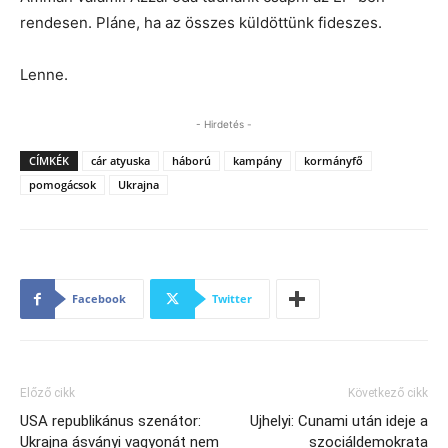
rendesen. Pláne, ha az összes küldöttünk fideszes.
Lenne.
- Hirdetés -
CÍMKÉK
cár atyuska
háború
kampány
kormányfő
pomogácsok
Ukrajna
Facebook
Twitter
Előző cikk
Következő cikk
USA republikánus szenátor:
Ujhelyi: Cunami után ideje a
Ukrajna ásványi vagyonát nem
szociáldemokrata