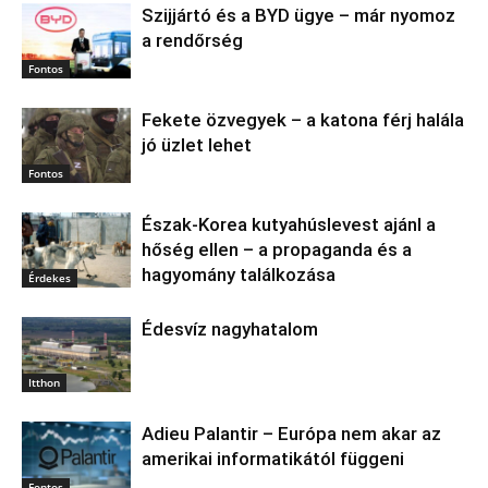
Szijjártó és a BYD ügye – már nyomoz
a rendőrség
Fontos
Fekete özvegyek – a katona férj halála
jó üzlet lehet
Fontos
Észak‑Korea kutyahúslevest ajánl a
hőség ellen – a propaganda és a
hagyomány találkozása
Érdekes
Édesvíz nagyhatalom
Itthon
Adieu Palantir – Európa nem akar az
amerikai informatikától függeni
Fontos