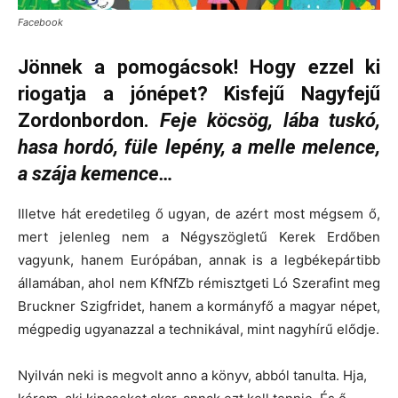
Facebook
Jönnek a pomogácsok! Hogy ezzel ki
riogatja a jónépet? Kisfejű Nagyfejű
Zordonbordon.
Feje köcsög, lába tuskó,
hasa hordó, füle lepény, a melle melence,
a szája kemence…
Illetve hát eredetileg ő ugyan, de azért most mégsem ő,
mert jelenleg nem a Négyszögletű Kerek Erdőben
vagyunk, hanem Európában, annak is a legbékepártibb
államában, ahol nem KfNfZb rémisztgeti Ló Szerafint meg
Bruckner Szigfridet, hanem a kormányfő a magyar népet,
mégpedig ugyanazzal a technikával, mint nagyhírű elődje.
Nyilván neki is megvolt anno a könyv, abból tanulta. Hja,