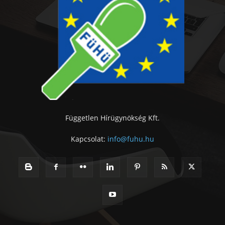
Független Hírügynökség Kft.
Kapcsolat:
info@fuhu.hu