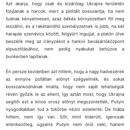
Azt akarja, hogy csak és kizárólag Ukrajna területén
folyjanak a harcok, mert a pilótáit bosszantja, ha nem
tudnak kényelmesen, azaz békés környezetben föl meg
leszállni, és a rakétaindító személyzetnek is jobb, ha két
harapás szendvics között, felgyűrt ingujjal, a platón ülve
beszélik meg az irányzékot a harkivi bevásárlóközpont
elpusztításához, nem pedig nyakukat behúzva a
bunkerben lapítanak.
Én persze kezdetben azt hittem, hogy a nagy hadvezérek
az ennyire pofátlan előnyt szégyellnék, és sokat
bosszankodnának miatta, hogy nem saját tehetségük
révén győzik le az ellent, így aztán most, hogy Ukrajna
segítői ezt a kínos orosz előnyt megszüntették, Putyin
nyugodtabban tud a tükörbe nézni estelente. De hiába
hittem, nem így van. Sőt, mint kiderült, igencsak
ellenkezőleg, ugyanis Putyin nem örül neki, hanem