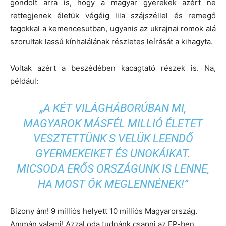
gondolt arra is, hogy a magyar gyerekek azért ne
rettegjenek életük végéig lila szájszéllel és remegő
tagokkal a kemencesutban, ugyanis az ukrajnai romok alá
szorultak lassú kínhalálának részletes leírását a kihagyta.
Voltak azért a beszédében kacagtató részek is. Na,
például:
„A KÉT VILÁGHÁBORÚBAN MI,
MAGYAROK MÁSFÉL MILLIÓ ÉLETET
VESZTETTÜNK S VELÜK LEENDŐ
GYERMEKEIKET ÉS UNOKÁIKAT.
MICSODA ERŐS ORSZÁGUNK IS LENNE,
HA MOST ŐK MEGLENNÉNEK!”
Bizony ám! 9 milliós helyett 10 milliós Magyarország.
Ammán valami! Azzal oda tudnánk csapni az EP-ben