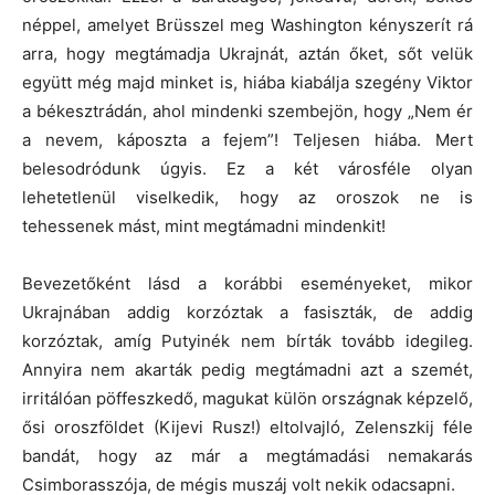
néppel, amelyet Brüsszel meg Washington kényszerít rá
arra, hogy megtámadja Ukrajnát, aztán őket, sőt velük
együtt még majd minket is, hiába kiabálja szegény Viktor
a békesztrádán, ahol mindenki szembejön, hogy „Nem ér
a nevem, káposzta a fejem”! Teljesen hiába. Mert
belesodródunk úgyis. Ez a két városféle olyan
lehetetlenül viselkedik, hogy az oroszok ne is
tehessenek mást, mint megtámadni mindenkit!
Bevezetőként lásd a korábbi eseményeket, mikor
Ukrajnában addig korzóztak a fasiszták, de addig
korzóztak, amíg Putyinék nem bírták tovább idegileg.
Annyira nem akarták pedig megtámadni azt a szemét,
irritálóan pöffeszkedő, magukat külön országnak képzelő,
ősi oroszföldet (Kijevi Rusz!) eltolvajló, Zelenszkij féle
bandát, hogy az már a megtámadási nemakarás
Csimborasszója, de mégis muszáj volt nekik odacsapni.