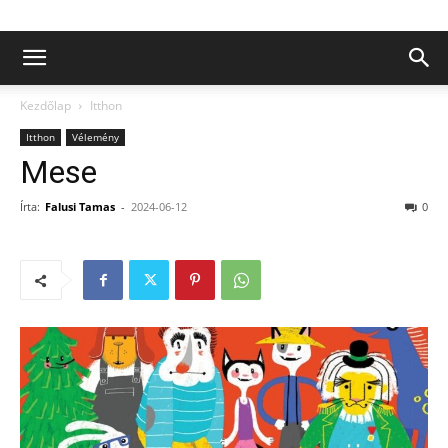
Kezdőlap
Itthon
Itthon
Vélemény
Mese
Írta:
Falusi Tamas
-
2024-06-12
0