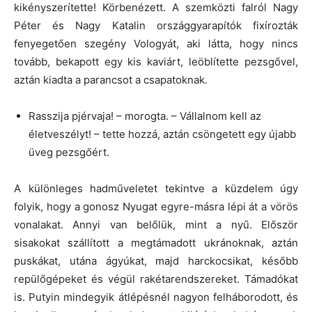
kikényszerítette! Körbenézett. A szemközti falról Nagy
Péter és Nagy Katalin országgyarapítók fixírozták
fenyegetően szegény Vologyát, aki látta, hogy nincs
tovább, bekapott egy kis kaviárt, leöblítette pezsgővel,
aztán kiadta a parancsot a csapatoknak.
Rasszija pjérvaja! – morogta. – Vállalnom kell az
életveszélyt! – tette hozzá, aztán csöngetett egy újabb
üveg pezsgőért.
A különleges hadműveletet tekintve a küzdelem úgy
folyik, hogy a gonosz Nyugat egyre-másra lépi át a vörös
vonalakat. Annyi van belőlük, mint a nyű. Először
sisakokat szállított a megtámadott ukránoknak, aztán
puskákat, utána ágyúkat, majd harckocsikat, később
repülőgépeket és végül rakétarendszereket. Támadókat
is. Putyin mindegyik átlépésnél nagyon felháborodott, és