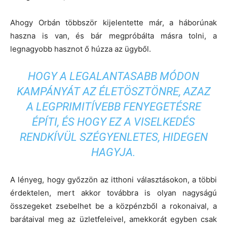
Ahogy Orbán többször kijelentette már, a háborúnak
haszna is van, és bár megpróbálta másra tolni, a
legnagyobb hasznot ő húzza az ügyből.
HOGY A LEGALANTASABB MÓDON
KAMPÁNYÁT AZ ÉLETÖSZTÖNRE, AZAZ
A LEGPRIMITÍVEBB FENYEGETÉSRE
ÉPÍTI, ÉS HOGY EZ A VISELKEDÉS
RENDKÍVÜL SZÉGYENLETES, HIDEGEN
HAGYJA.
A lényeg, hogy győzzön az itthoni választásokon, a többi
érdektelen, mert akkor továbbra is olyan nagyságú
összegeket zsebelhet be a közpénzből a rokonaival, a
barátaival meg az üzletfeleivel, amekkorát egyben csak