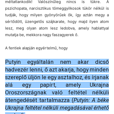
méltatlankodik! Valószínűleg nincs is tükre. A
pszichopata, narcisztikus tömeggyilkosok tükör nélkül is
tudják, hogy milyen gyönyörűek ők, így aztán megy a
sértődött, üzengetős szájkarate, hogy majd ilyen atom
lesz, meg olyan atom lesz ledobva, amely hablattyal
mutatja be, mekkora nagy faszagyerek ő.
A fentiek alapján egyértelmű, hogy
Putyin egyáltalán nem akar dicső
hadvezér lenni, ő azt akarja, hogy minden
szereplő üljön le egy asztalhoz, és írjanak
alá egy papírt, amely Ukrajna
Oroszországnak való feltétel nélküli
átengedését tartalmazza (
Putyin: A béke
Ukrajna feltétel nélküli megadásával érhető