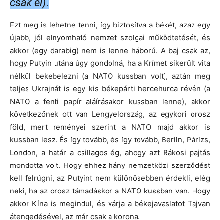
csak el)
.
Ezt meg is lehetne tenni, így biztosítva a békét, azaz egy
újabb, jól elnyomható nemzet szolgai működtetését, és
akkor (egy darabig) nem is lenne háború. A baj csak az,
hogy Putyin utána úgy gondolná, ha a Krímet sikerült vita
nélkül bekebelezni (a NATO kussban volt), aztán meg
teljes Ukrajnát is egy kis békepárti hercehurca révén (a
NATO a fenti papír aláírásakor kussban lenne), akkor
következőnek ott van Lengyelország, az egykori orosz
föld, mert reményei szerint a NATO majd akkor is
kussban lesz. És így tovább, és így tovább, Berlin, Párizs,
London, a határ a csillagos ég, ahogy azt Rákosi pajtás
mondotta volt. Hogy ehhez hány nemzetközi szerződést
kell felrúgni, az Putyint nem különösebben érdekli, elég
neki, ha az orosz támadáskor a NATO kussban van. Hogy
akkor Kína is megindul, és várja a békejavaslatot Tajvan
átengedésével, az már csak a korona.