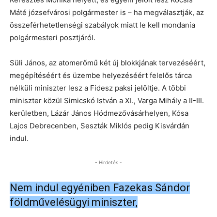
Máté józsefvárosi polgármester is – ha megválasztják, az
összeférhetetlenségi szabályok miatt le kell mondania
polgármesteri posztjáról.
Süli János, az atomerőmű két új blokkjának tervezéséért,
megépítéséért és üzembe helyezéséért felelős tárca
nélküli miniszter lesz a Fidesz paksi jelöltje. A többi
miniszter közül Simicskó István a XI., Varga Mihály a II-III.
kerületben, Lázár János Hódmezővásárhelyen, Kósa
Lajos Debrecenben, Seszták Miklós pedig Kisvárdán
indul.
- Hirdetés -
Nem indul egyéniben Fazekas Sándor
földművelésügyi miniszter,