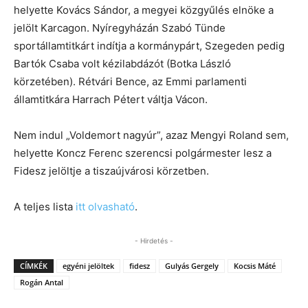
helyette Kovács Sándor, a megyei közgyűlés elnöke a
jelölt Karcagon. Nyíregyházán Szabó Tünde
sportállamtitkárt indítja a kormánypárt, Szegeden pedig
Bartók Csaba volt kézilabdázót (Botka László
körzetében). Rétvári Bence, az Emmi parlamenti
államtitkára Harrach Pétert váltja Vácon.
Nem indul „Voldemort nagyúr”, azaz Mengyi Roland sem,
helyette Koncz Ferenc szerencsi polgármester lesz a
Fidesz jelöltje a tiszaújvárosi körzetben.
A teljes lista
itt olvasható
.
- Hirdetés -
CÍMKÉK
egyéni jelöltek
fidesz
Gulyás Gergely
Kocsis Máté
Rogán Antal