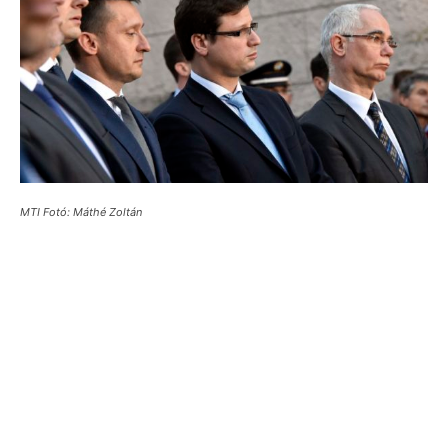
MTI Fotó: Máthé Zoltán