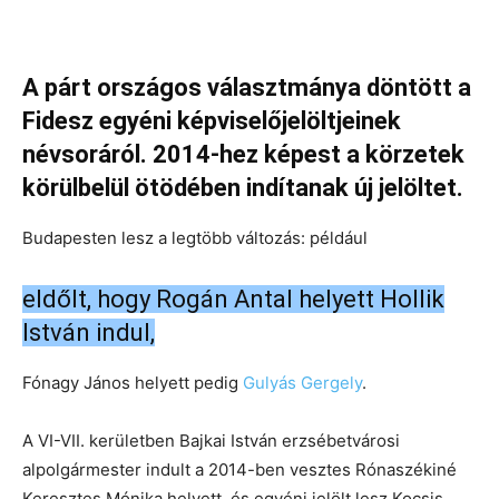
A párt országos választmánya döntött a
Fidesz egyéni képviselőjelöltjeinek
névsoráról. 2014-hez képest a körzetek
körülbelül ötödében indítanak új jelöltet.
Budapesten lesz a legtöbb változás: például
eldőlt, hogy Rogán Antal helyett Hollik
István indul,
Fónagy János helyett pedig
Gulyás Gergely
.
A VI-VII. kerületben Bajkai István erzsébetvárosi
alpolgármester indult a 2014-ben vesztes Rónaszékiné
Keresztes Mónika helyett, és egyéni jelölt lesz Kocsis