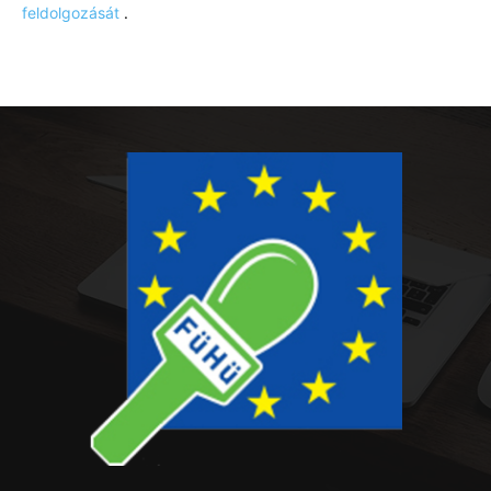
feldolgozását
.