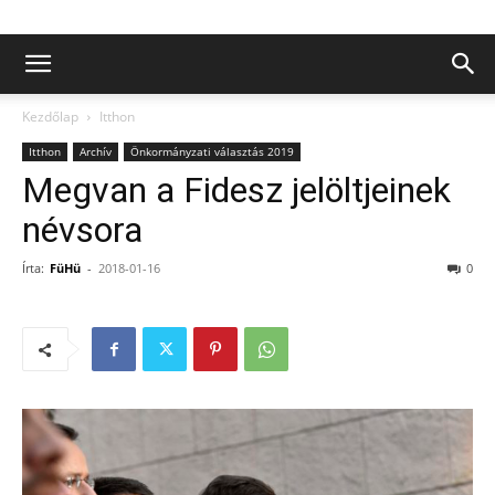
Kezdőlap
Itthon
Itthon
Archív
Önkormányzati választás 2019
Megvan a Fidesz jelöltjeinek
névsora
Írta:
FüHü
-
2018-01-16
0