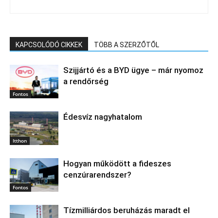
KAPCSOLÓDÓ CIKKEK
TÖBB A SZERZŐTŐL
Szijjártó és a BYD ügye – már nyomoz
a rendőrség
Fontos
Édesvíz nagyhatalom
Itthon
Hogyan működött a fideszes
cenzúrarendszer?
Fontos
Tízmilliárdos beruházás maradt el