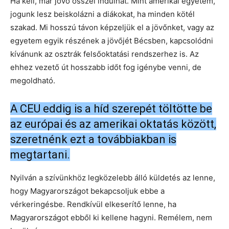
Ha kell, már jövő ősszel indulhat. Mint amerikai egyetem,
jogunk lesz beiskolázni a diákokat, ha minden kötél
szakad. Mi hosszú távon képzeljük el a jövőnket, vagy az
egyetem egyik részének a jövőjét Bécsben, kapcsolódni
kívánunk az osztrák felsőoktatási rendszerhez is. Az
ehhez vezető út hosszabb időt fog igénybe venni, de
megoldható.
A CEU eddig is a híd szerepét töltötte be
az európai és az amerikai oktatás között,
szeretnénk ezt a továbbiakban is
megtartani.
Nyilván a szívünkhöz legközelebb álló küldetés az lenne,
hogy Magyarországot bekapcsoljuk ebbe a
vérkeringésbe. Rendkívül elkeserítő lenne, ha
Magyarországot ebből ki kellene hagyni. Remélem, nem