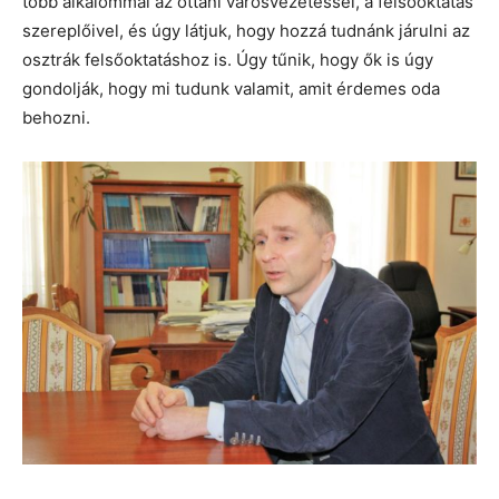
több alkalommal az ottani városvezetéssel, a felsőoktatás
szereplőivel, és úgy látjuk, hogy hozzá tudnánk járulni az
osztrák felsőoktatáshoz is. Úgy tűnik, hogy ők is úgy
gondolják, hogy mi tudunk valamit, amit érdemes oda
behozni.