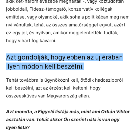
akik két-három évtizede meghaltak -, vagy köztudottan
jobboldali, Fidesz-támogató, konzervatív kollégák
említése, vagy olyanoké, akik soha a politikában meg nem
nyilvánultak, tehát az összes amatőrséggel együtt azért
ez egy jel, és nyilván, amikor megjelentették, tudták,
hogy vihart fog kavarni.
Azt gondolják, hogy ebben az új érában
ilyen módon kell beszélni.
Tehát továbbra is ügynöközni kell, ötödik hadoszlopról
kell beszélni, azt az érzést kell kelteni, hogy
összeesküvés van Magyarország ellen.
Azt mondta, a Figyelő listája más, mint ami Orbán Viktor
asztalán van. Tehát akkor Ön szerint nála is van egy
ilyen lista?