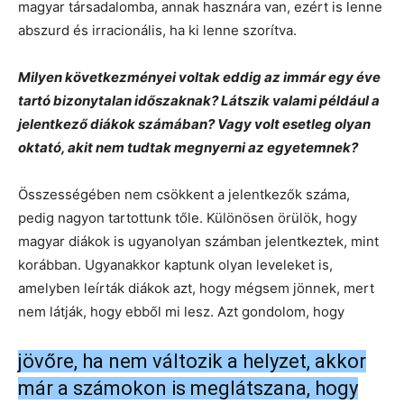
magyar társadalomba, annak hasznára van, ezért is lenne
abszurd és irracionális, ha ki lenne szorítva.
Milyen következményei voltak eddig az immár egy éve
tartó bizonytalan időszaknak? Látszik valami például a
jelentkező diákok számában? Vagy volt esetleg olyan
oktató, akit nem tudtak megnyerni az egyetemnek?
Összességében nem csökkent a jelentkezők száma,
pedig nagyon tartottunk tőle. Különösen örülök, hogy
magyar diákok is ugyanolyan számban jelentkeztek, mint
korábban. Ugyanakkor kaptunk olyan leveleket is,
amelyben leírták diákok azt, hogy mégsem jönnek, mert
nem látják, hogy ebből mi lesz. Azt gondolom, hogy
jövőre, ha nem változik a helyzet, akkor
már a számokon is meglátszana, hogy