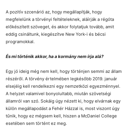
A pozitív szcenárió az, hogy megállapítják, hogy
megfelelünk a törvényi feltételeknek, aláírják a régóta
előkészített szöveget, és akkor folytatjuk tovább, amit
eddig csináltunk, kiegészítve New York-i és bécsi
programokkal.
És mi történik akkor, ha a kormány nem írja alá?
Egy jó ideig még nem kell, hogy történjen semmi az állam
részéről. A törvény értelmében legkésőbb 2019. január
elsejéig kell rendelkezni egy nemzetközi egyezménnyel.
A helyzet valamivel bonyolultabb, miután szövetségi
államról van szó. Sokáig úgy nézett ki, hogy elvárnak egy
külön megállapodást a Fehér Házzal is, most viszont úgy
tűnik, hogy ez mégsem kell, hiszen a McDaniel College
esetében sem történt ez meg.