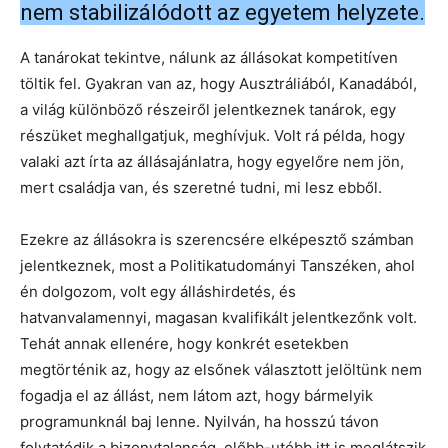
nem stabilizálódott az egyetem helyzete.
A tanárokat tekintve, nálunk az állásokat kompetitíven
töltik fel. Gyakran van az, hogy Ausztráliából, Kanadából,
a világ különböző részeiről jelentkeznek tanárok, egy
részüket meghallgatjuk, meghívjuk. Volt rá példa, hogy
valaki azt írta az állásajánlatra, hogy egyelőre nem jön,
mert családja van, és szeretné tudni, mi lesz ebből.
Ezekre az állásokra is szerencsére elképesztő számban
jelentkeznek, most a Politikatudományi Tanszéken, ahol
én dolgozom, volt egy álláshirdetés, és
hatvanvalamennyi, magasan kvalifikált jelentkezőnk volt.
Tehát annak ellenére, hogy konkrét esetekben
megtörténik az, hogy az elsőnek választott jelöltünk nem
fogadja el az állást, nem látom azt, hogy bármelyik
programunknál baj lenne. Nyilván, ha hosszú távon
folytatódik a bizonytalanság, előbb-utóbb itt is meglátszik