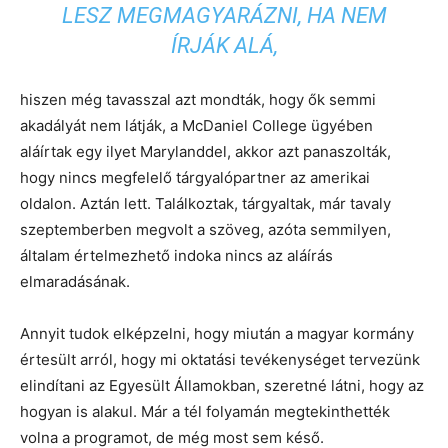
LESZ MEGMAGYARÁZNI, HA NEM
ÍRJÁK ALÁ,
hiszen még tavasszal azt mondták, hogy ők semmi
akadályát nem látják, a McDaniel College ügyében
aláírtak egy ilyet Marylanddel, akkor azt panaszolták,
hogy nincs megfelelő tárgyalópartner az amerikai
oldalon. Aztán lett. Találkoztak, tárgyaltak, már tavaly
szeptemberben megvolt a szöveg, azóta semmilyen,
általam értelmezhető indoka nincs az aláírás
elmaradásának.
Annyit tudok elképzelni, hogy miután a magyar kormány
értesült arról, hogy mi oktatási tevékenységet tervezünk
elindítani az Egyesült Államokban, szeretné látni, hogy az
hogyan is alakul. Már a tél folyamán megtekinthették
volna a programot, de még most sem késő.