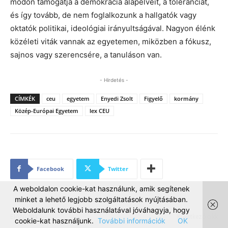
módon támogatja a demokrácia alapelveit, a toleranciát,
és így tovább, de nem foglalkozunk a hallgatók vagy
oktatók politikai, ideológiai irányultságával. Nagyon élénk
közéleti viták vannak az egyetemen, miközben a fókusz,
sajnos vagy szerencsére, a tanuláson van.
- Hirdetés -
CÍMKÉK
ceu
egyetem
Enyedi Zsolt
Figyelő
kormány
Közép-Európai Egyetem
lex CEU
Facebook
Twitter
A weboldalon cookie-kat használunk, amik segítenek
minket a lehető legjobb szolgáltatások nyújtásában.
Weboldalunk további használatával jóváhagyja, hogy
Előző cikk
Következő cikk
cookie-kat használjunk.
További információk
OK