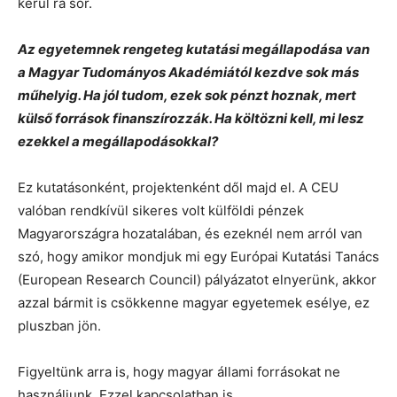
kerül rá sor.
Az egyetemnek rengeteg kutatási megállapodása van
a Magyar Tudományos Akadémiától kezdve sok más
műhelyig. Ha jól tudom, ezek sok pénzt hoznak, mert
külső források finanszírozzák. Ha költözni kell, mi lesz
ezekkel a megállapodásokkal?
Ez kutatásonként, projektenként dől majd el. A CEU
valóban rendkívül sikeres volt külföldi pénzek
Magyarországra hozatalában, és ezeknél nem arról van
szó, hogy amikor mondjuk mi egy Európai Kutatási Tanács
(European Research Council) pályázatot elnyerünk, akkor
azzal bármit is csökkenne magyar egyetemek esélye, ez
pluszban jön.
Figyeltünk arra is, hogy magyar állami forrásokat ne
használjunk. Ezzel kapcsolatban is