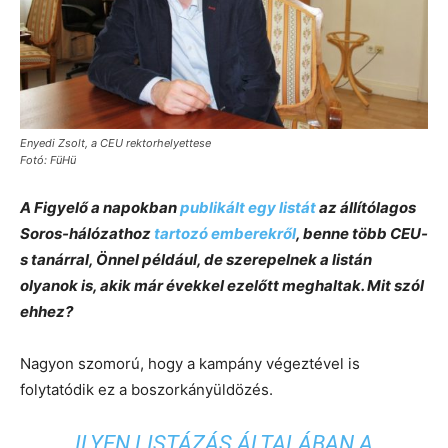
Enyedi Zsolt, a CEU rektorhelyettese
Fotó: FüHü
A Figyelő a napokban
publikált egy listát
az állítólagos
Soros-hálózathoz
tartozó emberekről
, benne több CEU-
s tanárral, Önnel például, de szerepelnek a listán
olyanok is, akik már évekkel ezelőtt meghaltak. Mit szól
ehhez?
Nagyon szomorú, hogy a kampány végeztével is
folytatódik ez a boszorkányüldözés.
ILYEN LISTÁZÁS ÁLTALÁBAN A