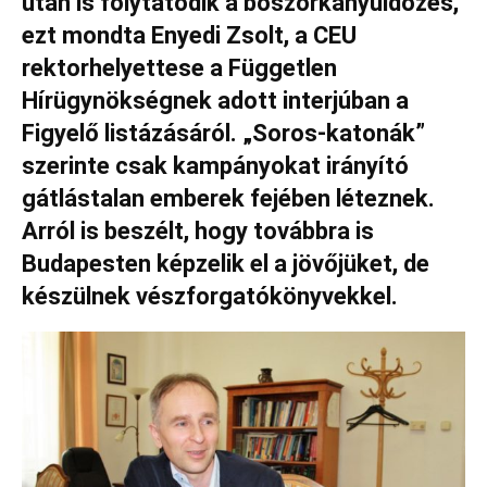
után is folytatódik a boszorkányüldözés,
ezt mondta Enyedi Zsolt, a CEU
rektorhelyettese a Független
Hírügynökségnek adott interjúban a
Figyelő listázásáról. „Soros-katonák”
szerinte csak kampányokat irányító
gátlástalan emberek fejében léteznek.
Arról is beszélt, hogy továbbra is
Budapesten képzelik el a jövőjüket, de
készülnek vészforgatókönyvekkel.