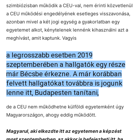
szimbiózisban működik a CEU-val, nem érinti közvetlenül
a CEU működési engedélyének esetleges visszavonása,
azonban mivel a két jogi egység a gyakorlatban egy
egyetemet alkot, kénytelenek lennénk kihasználni azt a
meghívást, amit kaptunk. Vagyis
a legrosszabb esetben 2019
szeptemberében a hallgatók egy része
már Bécsbe érkezne. A már korábban
felvett hallgatókat továbbra is jogunk
lenne itt, Budapesten tanítani,
de a CEU nem működhetne külföldi egyetemként úgy
Magyarországon, ahogy eddig működött.
Magyarul, aki elkezdte itt az egyetemen a képzést
most szeptemberben, az akkor is befejezheti itt, ha