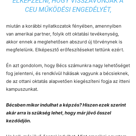
ELKÉPZELNI, HOGY VISSZAVONJÁK A
CEU MŰKÖDÉSI ENGEDÉLYÉT,
miután a korábbi nyilatkozatok fényében, amennyiben
van amerikai partner, folyik ott oktatási tevékenység,
akkor ennek a meglehetősen abszurd új törvénynek is
megfelelünk. Elképesztő erőfeszítéseket tettünk ezért.
Én azt gondolom, hogy Bécs számunkra nagy lehetőséget
fog jelenteni, és rendkívül hálásak vagyunk a bécsieknek,
de az ottani oktatás alapvetően kiegészíteni fogja az itteni
kampuszunkat.
Bécsben mikor indulhat a képzés? Hiszen ezek szerint
akár arra is szükség lehet, hogy már jövő ősszel
kezdődjön.