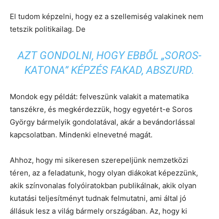
El tudom képzelni, hogy ez a szellemiség valakinek nem
tetszik politikailag. De
AZT GONDOLNI, HOGY EBBŐL „SOROS-
KATONA” KÉPZÉS FAKAD, ABSZURD.
Mondok egy példát: felveszünk valakit a matematika
tanszékre, és megkérdezzük, hogy egyetért-e Soros
György bármelyik gondolatával, akár a bevándorlással
kapcsolatban. Mindenki elnevetné magát.
Ahhoz, hogy mi sikeresen szerepeljünk nemzetközi
téren, az a feladatunk, hogy olyan diákokat képezzünk,
akik színvonalas folyóiratokban publikálnak, akik olyan
kutatási teljesítményt tudnak felmutatni, ami által jó
állásuk lesz a világ bármely országában. Az, hogy ki