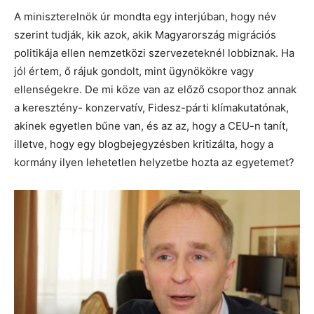
A miniszterelnök úr mondta egy interjúban, hogy név
szerint tudják, kik azok, akik Magyarország migrációs
politikája ellen nemzetközi szervezeteknél lobbiznak. Ha
jól értem, ő rájuk gondolt, mint ügynökökre vagy
ellenségekre. De mi köze van az előző csoporthoz annak
a keresztény- konzervatív, Fidesz-párti klímakutatónak,
akinek egyetlen bűne van, és az az, hogy a CEU-n tanít,
illetve, hogy egy blogbejegyzésben kritizálta, hogy a
kormány ilyen lehetetlen helyzetbe hozta az egyetemet?