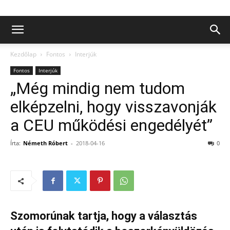
Kezdőlap
Fontos
Interjúk
Fontos
Interjúk
„Még mindig nem tudom
elképzelni, hogy visszavonják
a CEU működési engedélyét”
Írta:
Németh Róbert
-
2018-04-16
0
Szomorúnak tartja, hogy a választás