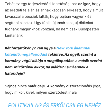
Tehát ez egy terjeszkedési lehetőség, bár az igaz, hogy
az eredeti felajánlás annak kapcsán érkezett, hogy a múlt
tavasszal a bécsiek látták, hogy bajban vagyunk és
segíteni akartak. Úgy tűnik, új tanárokat, új diákokat
tudnánk magunkhoz vonzani, ha nem csak Budapesten
tanítanánk.
Két forgatókönyv van ugye a
New York állammal
kötendő megállapodást
tekintve. Az egyik szerint a
kormány végül aláírja a megállapodást, a másik szerint
nem. Mi történik akkor, ha aláírja? És mi ennek a
határideje?
Sajnos nincs határideje. A kormány diszkrecionális joga,
hogy mikor, kivel, milyen szerződést ír alá.
POLITIKAILAG ÉS ERKÖLCSILEG NEHÉZ