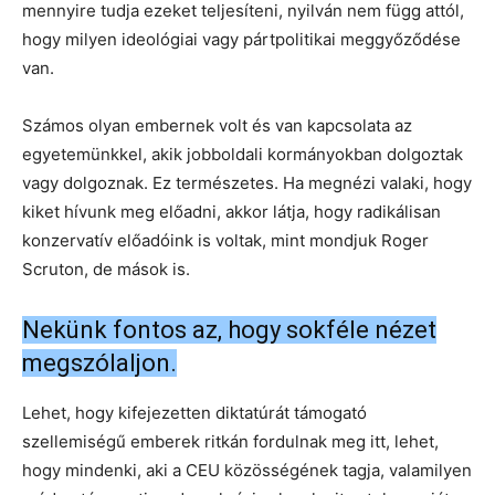
mennyire tudja ezeket teljesíteni, nyilván nem függ attól,
hogy milyen ideológiai vagy pártpolitikai meggyőződése
van.
Számos olyan embernek volt és van kapcsolata az
egyetemünkkel, akik jobboldali kormányokban dolgoztak
vagy dolgoznak. Ez természetes. Ha megnézi valaki, hogy
kiket hívunk meg előadni, akkor látja, hogy radikálisan
konzervatív előadóink is voltak, mint mondjuk Roger
Scruton, de mások is.
Nekünk fontos az, hogy sokféle nézet
megszólaljon.
Lehet, hogy kifejezetten diktatúrát támogató
szellemiségű emberek ritkán fordulnak meg itt, lehet,
hogy mindenki, aki a CEU közösségének tagja, valamilyen