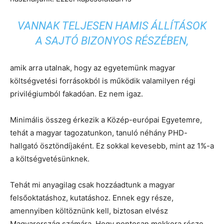
VANNAK TELJESEN HAMIS ÁLLÍTÁSOK
A SAJTÓ BIZONYOS RÉSZÉBEN,
amik arra utalnak, hogy az egyetemünk magyar
költségvetési forrásokból is működik valamilyen régi
privilégiumból fakadóan. Ez nem igaz.
Minimális összeg érkezik a Közép-európai Egyetemre,
tehát a magyar tagozatunkon, tanuló néhány PHD-
hallgató ösztöndíjaként. Ez sokkal kevesebb, mint az 1%-a
a költségvetésünknek.
Tehát mi anyagilag csak hozzáadtunk a magyar
felsőoktatáshoz, kutatáshoz. Ennek egy része,
amennyiben költöznünk kell, biztosan elvész
Magyarország számára. Hogy pontosan mekkora része,