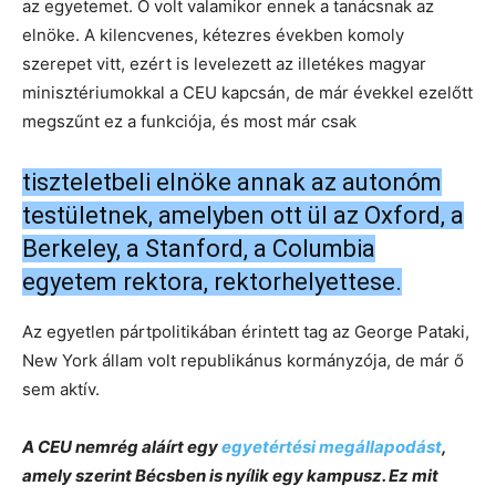
az egyetemet. Ő volt valamikor ennek a tanácsnak az
elnöke. A kilencvenes, kétezres években komoly
szerepet vitt, ezért is levelezett az illetékes magyar
minisztériumokkal a CEU kapcsán, de már évekkel ezelőtt
megszűnt ez a funkciója, és most már csak
tiszteletbeli elnöke annak az autonóm
testületnek, amelyben ott ül az Oxford, a
Berkeley, a Stanford, a Columbia
egyetem rektora, rektorhelyettese.
Az egyetlen pártpolitikában érintett tag az George Pataki,
New York állam volt republikánus kormányzója, de már ő
sem aktív.
A CEU nemrég aláírt egy
egyetértési megállapodást
,
amely szerint Bécsben is nyílik egy kampusz. Ez mit