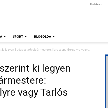
- Hirdetés -
RA
SPORT
BLOGOLDA
–
nt ki legyen Budapest főpolgármestere: Karácsony Gergelyre vagy...
szerint ki legyen
ármestere:
yre vagy Tarlós