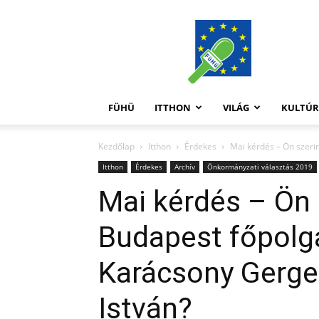
FüHü
FÜHÜ
ITTHON
VILÁG
KULTÚ
Kezdőlap
Itthon
Érdekes
Mai kérdés – Ön szeri
Itthon
Érdekes
Archív
Önkormányzati választás 2019
Mai kérdés – Ön 
Budapest főpolg
Karácsony Gergel
István?