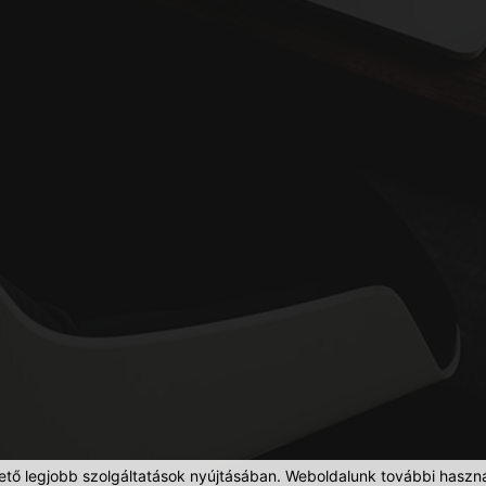
ető legjobb szolgáltatások nyújtásában. Weboldalunk további haszná