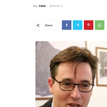
Írta:
FüHü
-
2019-10-11
Share