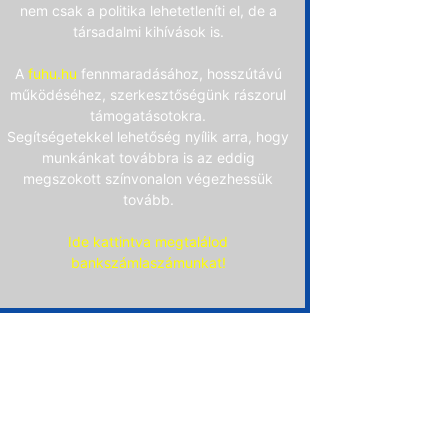
nem csak a politika lehetetleníti el, de a
társadalmi kihívások is.
A
fuhu.hu
fennmaradásához, hosszútávú
működéséhez, szerkesztőségünk rászorul
támogatásotokra.
Segítségetekkel lehetőség nyílik arra, hogy
munkánkat továbbra is az eddig
megszokott színvonalon végezhessük
tovább.
Ide kattintva megtalálod
bankszámlaszámunkat!