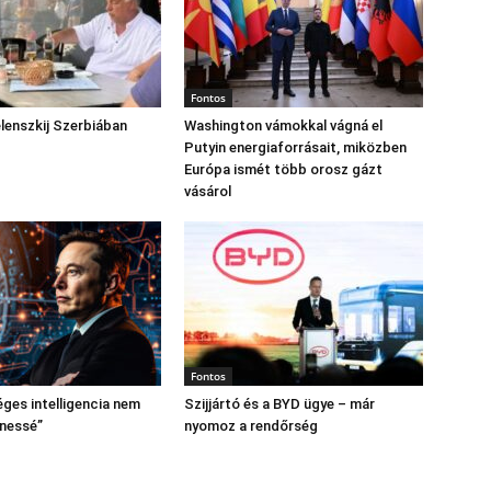
Fontos
lenszkij Szerbiában
Washington vámokkal vágná el
Putyin energiaforrásait, miközben
Európa ismét több orosz gázt
vásárol
Fontos
ges intelligencia nem
Szijjártó és a BYD ügye – már
enessé”
nyomoz a rendőrség