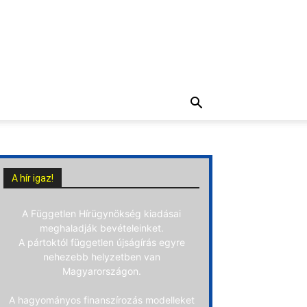
A hír igaz!
A Független Hírügynökség kiadásai
meghaladják bevételeinket.
A pártoktól független újságírás egyre
nehezebb helyzetben van
Magyarországon.
A hagyományos finanszírozás modelleket