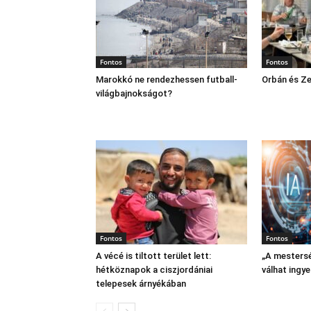
Fontos
Fontos
Marokkó ne rendezhessen futball-
Orbán és Ze
világbajnokságot?
Fontos
Fontos
A vécé is tiltott terület lett:
„A mestersé
hétköznapok a ciszjordániai
válhat ingy
telepesek árnyékában