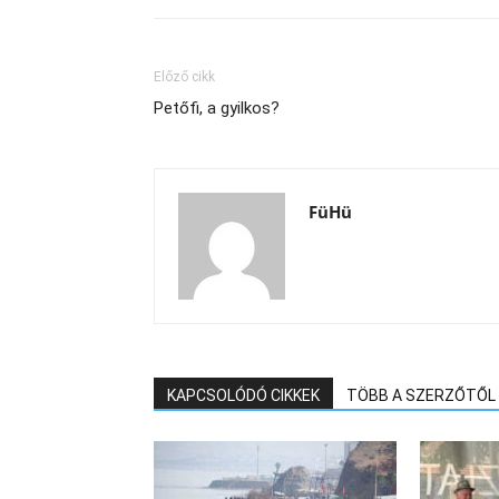
Előző cikk
Petőfi, a gyilkos?
FüHü
KAPCSOLÓDÓ CIKKEK
TÖBB A SZERZŐTŐL