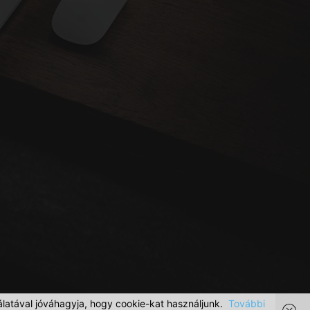
latával jóváhagyja, hogy cookie-kat használjunk.
További