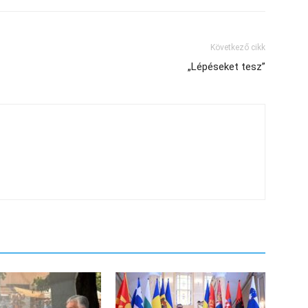
Következő cikk
„Lépéseket tesz”