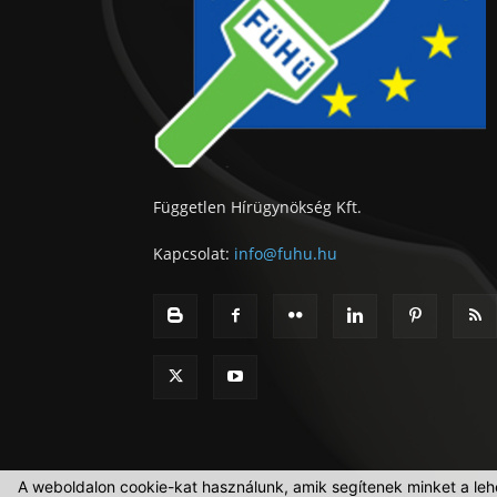
Független Hírügynökség Kft.
Kapcsolat:
info@fuhu.hu
A weboldalon cookie-kat használunk, amik segítenek minket a leh