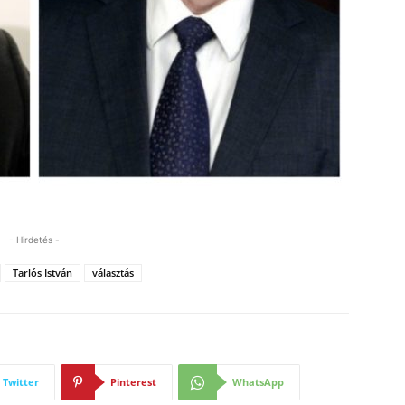
- Hirdetés -
Tarlós István
választás
Twitter
Pinterest
WhatsApp