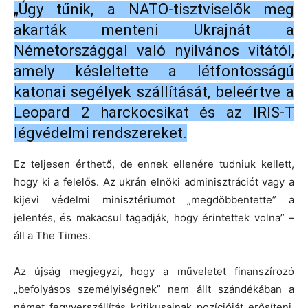
„Úgy tűnik, a NATO-tisztviselők meg
akarták menteni Ukrajnát a
Németországgal való nyilvános vitától,
amely késleltette a létfontosságú
katonai segélyek szállítását, beleértve a
Leopard 2 harckocsikat és az IRIS-T
légvédelmi rendszereket.
Ez teljesen érthető, de ennek ellenére tudniuk kellett,
hogy ki a felelős. Az ukrán elnöki adminisztrációt vagy a
kijevi védelmi minisztériumot „megdöbbentette” a
jelentés, és makacsul tagadják, hogy érintettek volna” –
áll a The Times.
Az újság megjegyzi, hogy a műveletet finanszírozó
„befolyásos személyiségnek” nem állt szándékában a
német fegyverszállítás kritikusainak pozícióját erősíteni,