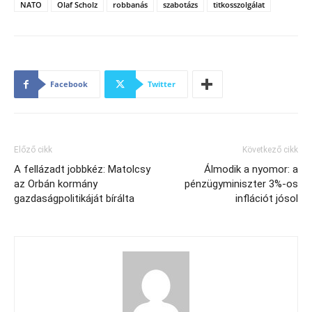
NATO
Olaf Scholz
robbanás
szabotázs
titkosszolgálat
Facebook
Twitter
Előző cikk
Következő cikk
A fellázadt jobbkéz: Matolcsy
Álmodik a nyomor: a
az Orbán kormány
pénzügyminiszter 3%-os
gazdaságpolitikáját bírálta
inflációt jósol