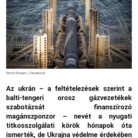
Nord Stream / Facebook
Az ukrán – a feltételezések szerint a
balti-tengeri orosz gázvezetékek
szabotázsát finanszírozó
magánszponzor – nevét a nyugati
titkosszolgálati körök hónapok óta
ismerték, de Ukrajna védelme érdekében