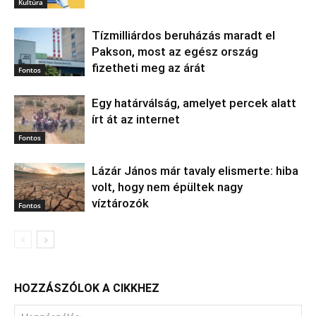
Kultúra
Tízmilliárdos beruházás maradt el
Pakson, most az egész ország
fizetheti meg az árát
Fontos
Egy határválság, amelyet percek alatt
írt át az internet
Fontos
Lázár János már tavaly elismerte: hiba
volt, hogy nem épültek nagy
víztározók
Fontos
HOZZÁSZÓLOK A CIKKHEZ