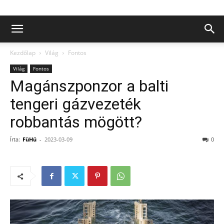
Kezdőlap
Világ
Fontos
Világ
Fontos
Magánszponzor a balti
tengeri gázvezeték
robbantás mögött?
Írta:
FüHü
-
2023-03-09
0