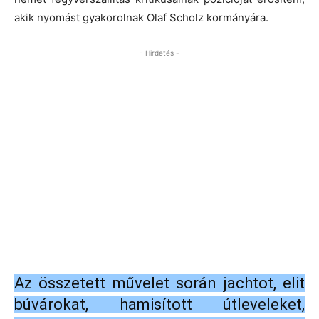
akik nyomást gyakorolnak Olaf Scholz kormányára.
- Hirdetés -
Az összetett művelet során jachtot, elit
búvárokat, hamisított útleveleket,