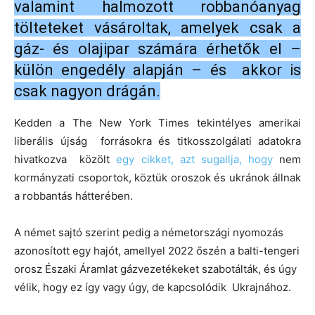
valamint halmozott robbanóanyag
tölteteket vásároltak, amelyek csak a
gáz- és olajipar számára érhetők el –
külön engedély alapján – és akkor is
csak nagyon drágán.
Kedden a The New York Times tekintélyes amerikai
liberális újság forrásokra és titkosszolgálati adatokra
hivatkozva közölt
egy cikket, azt sugallja, hogy
nem
kormányzati csoportok, köztük oroszok és ukránok állnak
a robbantás hátterében.
A német sajtó szerint pedig a németországi nyomozás
azonosított egy hajót, amellyel 2022 őszén a balti-tengeri
orosz Északi Áramlat gázvezetékeket szabotálták, és úgy
vélik, hogy ez így vagy úgy, de kapcsolódik
Ukrajnához.