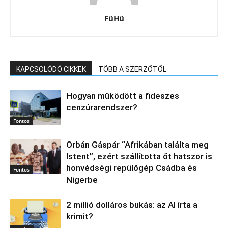
FüHü
KAPCSOLÓDÓ CIKKEK
TÖBB A SZERZŐTŐL
Hogyan működött a fideszes
cenzúrarendszer?
Fontos
Orbán Gáspár “Afrikában találta meg
Istent”, ezért szállította őt hatszor is
honvédségi repülőgép Csádba és
Fontos
Nigerbe
2 millió dolláros bukás: az AI írta a
krimit?