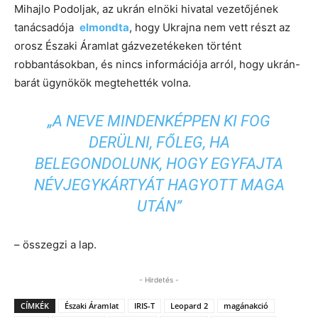
Mihajlo Podoljak, az ukrán elnöki hivatal vezetőjének
tanácsadója
elmondta
, hogy Ukrajna nem vett részt az
orosz Északi Áramlat gázvezetékeken történt
robbantásokban, és nincs információja arról, hogy ukrán-
barát ügynökök megtehették volna.
„A NEVE MINDENKÉPPEN KI FOG
DERÜLNI, FŐLEG, HA
BELEGONDOLUNK, HOGY EGYFAJTA
NÉVJEGYKÁRTYÁT HAGYOTT MAGA
UTÁN”
– összegzi a lap.
- Hirdetés -
CÍMKÉK
Északi Áramlat
IRIS-T
Leopard 2
magánakció