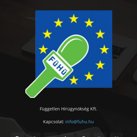
Független Hírügynökség Kft.
Kapcsolat:
info@fuhu.hu