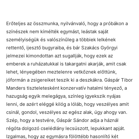
Erőteljes az összmunka, nyilvánvaló, hogy a próbákon a
színészek nem kímélték egymást, leástak saját
személyiségük és valószínűleg a többiek lelkének
rettentő, ijesztő bugyraiba, és bár Szakács Györgyi
jelmezei kimondottan azt sugallják, hogy ezek az
emberek a ruházatukkal is takargatni akarják, amit csak
lehet, lényegében meztelenre vetkőznek előttünk,
jóformán a zsigereiket teszik ki a deszkákra. Gáspár Tibor
Manders tiszteletesként konzervatív hatalmi tényező, a
hazugság egyik melegágya, színleg igyekszik nyájas
lenni, de azért eléggé kilóg a lóláb, hogy veszélyes amit
csinál, gondol, veszélyes az egész alak, úgy ahogy van.
Szép, hogy a testvére, Gáspár Sándor adja a háznál
régóta dolgozó cselédlány lecsúszott, lepukkant apját.
Izgalmas, hogy az egymásra fölöttébb hasonlító két