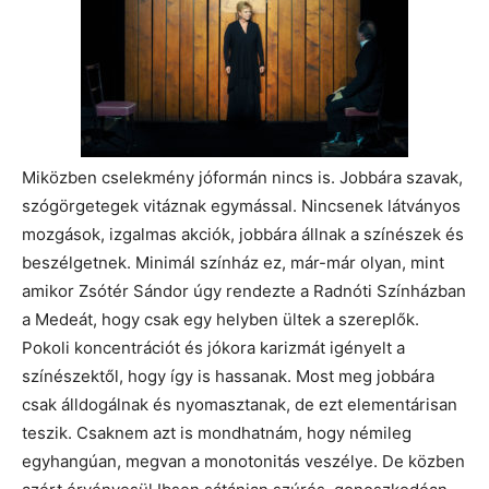
Miközben cselekmény jóformán nincs is. Jobbára szavak,
szógörgetegek vitáznak egymással. Nincsenek látványos
mozgások, izgalmas akciók, jobbára állnak a színészek és
beszélgetnek. Minimál színház ez, már-már olyan, mint
amikor Zsótér Sándor úgy rendezte a Radnóti Színházban
a Medeát, hogy csak egy helyben ültek a szereplők.
Pokoli koncentrációt és jókora karizmát igényelt a
színészektől, hogy így is hassanak. Most meg jobbára
csak álldogálnak és nyomasztanak, de ezt elementárisan
teszik. Csaknem azt is mondhatnám, hogy némileg
egyhangúan, megvan a monotonitás veszélye. De közben