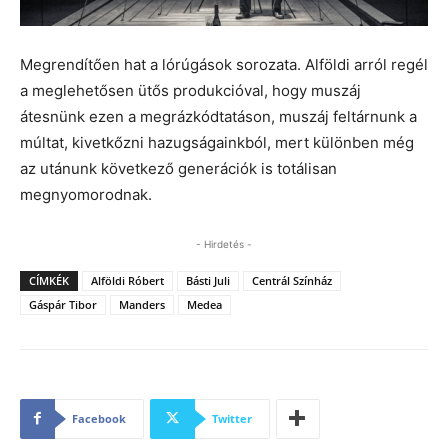
Megrendítően hat a lórúgások sorozata. Alföldi arról regél
a meglehetősen ütős produkcióval, hogy muszáj
átesnünk ezen a megrázkódtatáson, muszáj feltárnunk a
múltat, kivetkőzni hazugságainkból, mert különben még
az utánunk következő generációk is totálisan
megnyomorodnak.
- Hirdetés -
CÍMKÉK
Alföldi Róbert
Básti Juli
Centrál Színház
Gáspár Tibor
Manders
Medea
Facebook
Twitter