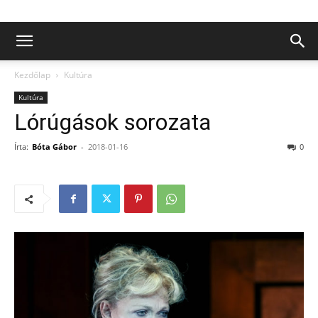
Kezdőlap
Kultúra
Kultúra
Lórúgások sorozata
Írta:
Bóta Gábor
-
2018-01-16
0