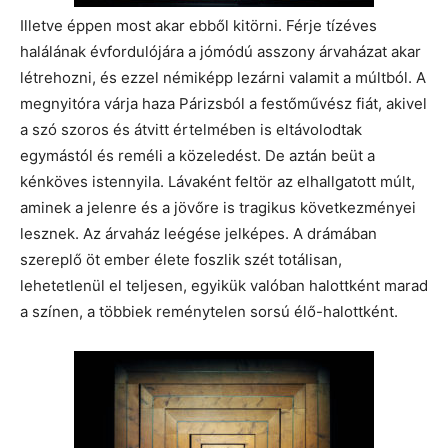
Illetve éppen most akar ebből kitörni. Férje tízéves
halálának évfordulójára a jómódú asszony árvaházat akar
létrehozni, és ezzel némiképp lezárni valamit a múltból. A
megnyitóra várja haza Párizsból a festőművész fiát, akivel
a szó szoros és átvitt értelmében is eltávolodtak
egymástól és reméli a közeledést. De aztán beüt a
kénköves istennyila. Lávaként feltör az elhallgatott múlt,
aminek a jelenre és a jövőre is tragikus következményei
lesznek. Az árvaház leégése jelképes. A drámában
szereplő öt ember élete foszlik szét totálisan,
lehetetlenül el teljesen, egyikük valóban halottként marad
a színen, a többiek reménytelen sorsú élő-halottként.