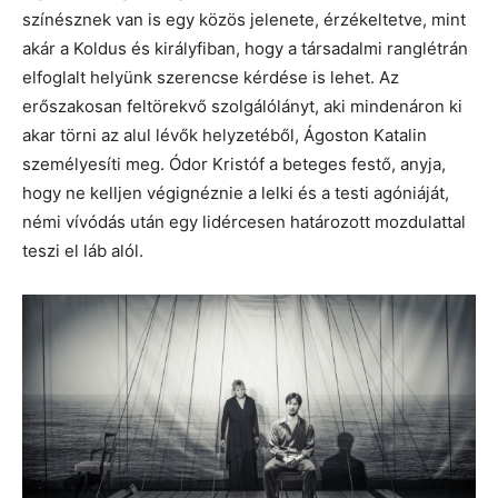
színésznek van is egy közös jelenete, érzékeltetve, mint
akár a Koldus és királyfiban, hogy a társadalmi ranglétrán
elfoglalt helyünk szerencse kérdése is lehet. Az
erőszakosan feltörekvő szolgálólányt, aki mindenáron ki
akar törni az alul lévők helyzetéből, Ágoston Katalin
személyesíti meg. Ódor Kristóf a beteges festő, anyja,
hogy ne kelljen végignéznie a lelki és a testi agóniáját,
némi vívódás után egy lidércesen határozott mozdulattal
teszi el láb alól.