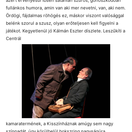
azért érvényesül Ibsen sátánian szúrós, gonoszkodóan
fullánkos humora, amin van aki mer nevetni, van, aki nem.
Ördögi, fájdalmas röhögés ez, máskor viszont valósággal
belénk szorul a szusz, olyan erőteljesen kell figyelni a
játékot. Kegyetlenül jó Kálmán Eszter díszlete. Leszűkíti a
Centrál
kamaratermének, a Kisszínháznak amúgy sem nagy
színpadát, úgy körülbelül bokszring nagyságúra,