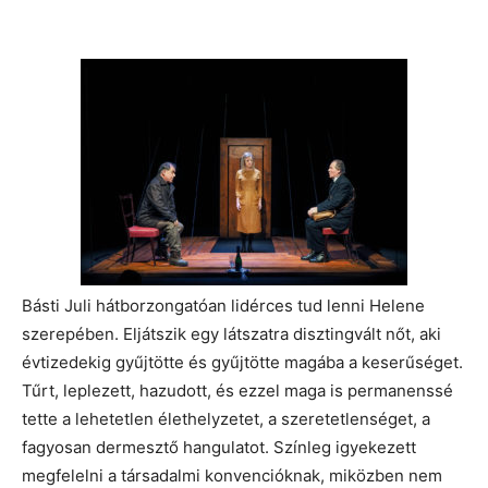
Básti Juli hátborzongatóan lidérces tud lenni Helene
szerepében. Eljátszik egy látszatra disztingvált nőt, aki
évtizedekig gyűjtötte és gyűjtötte magába a keserűséget.
Tűrt, leplezett, hazudott, és ezzel maga is permanenssé
tette a lehetetlen élethelyzetet, a szeretetlenséget, a
fagyosan dermesztő hangulatot. Színleg igyekezett
megfelelni a társadalmi konvencióknak, miközben nem