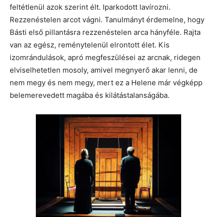
feltétlenül azok szerint élt. Iparkodott lavírozni.
Rezzenéstelen arcot vágni. Tanulmányt érdemelne, hogy
Básti első pillantásra rezzenéstelen arca hányféle. Rajta
van az egész, reménytelenül elrontott élet. Kis
izomrándulások, apró megfeszülései az arcnak, ridegen
elviselhetetlen mosoly, amivel megnyerő akar lenni, de
nem megy és nem megy, mert ez a Helene már végképp
belemerevedett magába és kilátástalanságába.