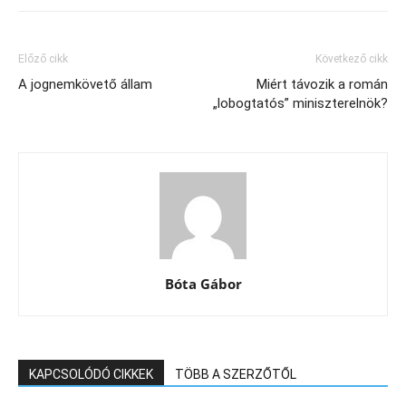
Előző cikk
Következő cikk
A jognemkövető állam
Miért távozik a román
„lobogtatós” miniszterelnök?
Bóta Gábor
KAPCSOLÓDÓ CIKKEK
TÖBB A SZERZŐTŐL