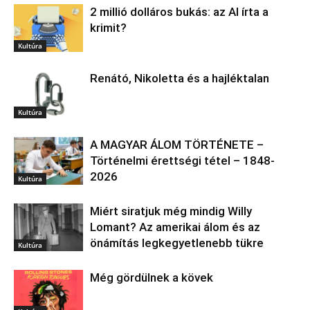
2 millió dolláros bukás: az AI írta a
krimit?
Kultúra
Renátó, Nikoletta és a hajléktalan
Kultúra
A MAGYAR ÁLOM TÖRTÉNETE –
Történelmi érettségi tétel – 1848-
2026
Kultúra
Miért siratjuk még mindig Willy
Lomant? Az amerikai álom és az
önámítás legkegyetlenebb tükre
Kultúra
Még gördülnek a kövek