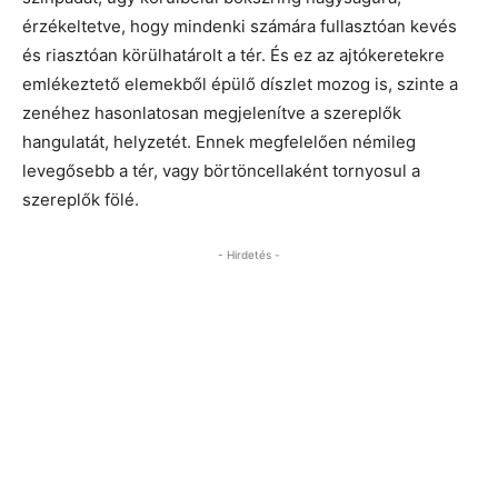
érzékeltetve, hogy mindenki számára fullasztóan kevés
és riasztóan körülhatárolt a tér. És ez az ajtókeretekre
emlékeztető elemekből épülő díszlet mozog is, szinte a
zenéhez hasonlatosan megjelenítve a szereplők
hangulatát, helyzetét. Ennek megfelelően némileg
levegősebb a tér, vagy börtöncellaként tornyosul a
szereplők fölé.
- Hirdetés -