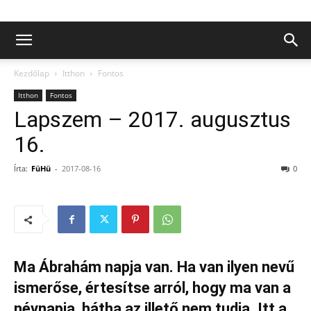
Kezdőlap
Itthon
Fontos
Itthon
Fontos
Lapszem – 2017. augusztus
16.
Írta:
FüHü
-
2017-08-16
0
Ma Ábrahám napja van. Ha van ilyen nevű
ismerőse, értesítse arról, hogy ma van a
névnapja, hátha az illető nem tudja. Itt a