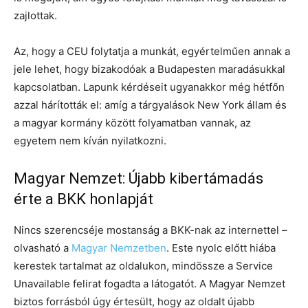
zajlottak.
Az, hogy a CEU folytatja a munkát, egyértelműen annak a
jele lehet, hogy bizakodóak a Budapesten maradásukkal
kapcsolatban. Lapunk kérdéseit ugyanakkor még hétfőn
azzal hárították el: amíg a tárgyalások New York állam és
a magyar kormány között folyamatban vannak, az
egyetem nem kíván nyilatkozni.
Magyar Nemzet: Újabb kibertámadás
érte a BKK honlapját
Nincs szerencséje mostanság a BKK-nak az internettel –
olvasható a
Magyar Nemzetben
. Este nyolc előtt hiába
kerestek tartalmat az oldalukon, mindössze a Service
Unavailable felirat fogadta a látogatót. A Magyar Nemzet
biztos forrásból úgy értesült, hogy az oldalt újabb