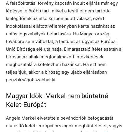
A felsőoktatási törvény kapcsán indult eljárás már egy
lépéssel előrébb tart, mivel a testület nem tartotta
kielégítőnek az első körben adott választ, ezért
indokolással ellátott véleményben kérte hazánkat az
uniós jogszabályok betartására. Ha Magyarország
továbbra sem változtat, a testület az ügyet az Európai
Unió Bírósága elé utalhatja. Elmarasztaló ítélet esetén a
bíróság az általa megfogalmazott intézkedések
meghozatalára kötelezheti hazánkat. Ha ezt nem
teljesítjük, akkor a bíróság egy újabb eljárásában
pénzbírságot szabhat ki.
Magyar Idők: Merkel nem büntetné
Kelet-Európát
Angela Merkel elvetette a bevándorlók befogadását
elutasító kelet-európai országok megbüntetését, vagyis