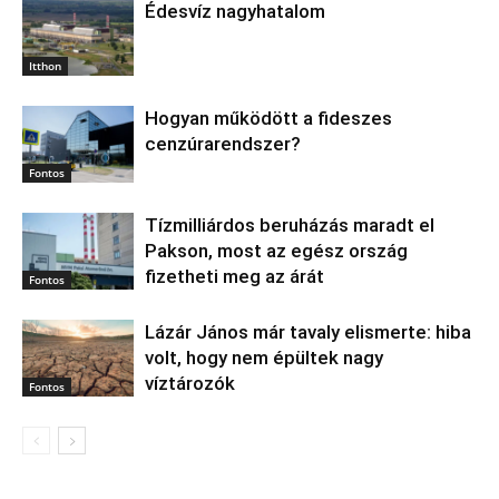
Édesvíz nagyhatalom
Itthon
Hogyan működött a fideszes
cenzúrarendszer?
Fontos
Tízmilliárdos beruházás maradt el
Pakson, most az egész ország
fizetheti meg az árát
Fontos
Lázár János már tavaly elismerte: hiba
volt, hogy nem épültek nagy
víztározók
Fontos