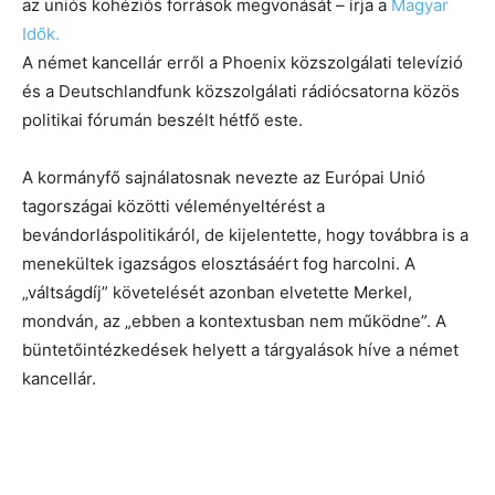
az uniós kohéziós források megvonását – írja a
Magyar
Idők.
A német kancellár erről a Phoenix közszolgálati televízió
és a Deutschlandfunk közszolgálati rádiócsatorna közös
politikai fórumán beszélt hétfő este.
A kormányfő sajnálatosnak nevezte az Európai Unió
tagországai közötti véleményeltérést a
bevándorláspolitikáról, de kijelentette, hogy továbbra is a
menekültek igazságos elosztásáért fog harcolni. A
„váltságdíj” követelését azonban elvetette Merkel,
mondván, az „ebben a kontextusban nem működne”. A
büntetőintézkedések helyett a tárgyalások híve a német
kancellár.