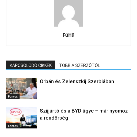
FüHü
KAPCSOLÓDÓ CIKKEK
TÖBB A SZERZŐTŐL
Orbán és Zelenszkij Szerbiában
Fontos
Szijjártó és a BYD ügye – már nyomoz
a rendőrség
Fontos