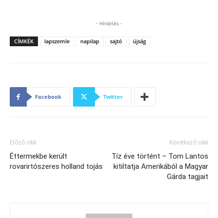
- Hirdetés -
CÍMKÉK
lapszemle
napilap
sajtó
újság
Facebook
Twitter
Előző cikk
Következő cikk
Éttermekbe került
Tíz éve történt – Tom Lantos
rovarirtószeres holland tojás
kitiltatja Amerikából a Magyar
Gárda tagjait