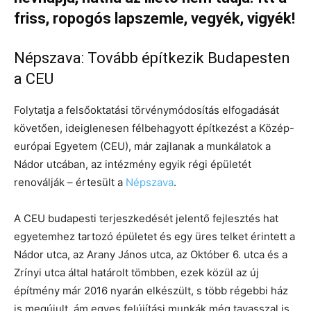
friss, ropogós lapszemle, vegyék, vigyék!
Népszava: Tovább építkezik Budapesten
a CEU
Folytatja a felsőoktatási törvénymódosítás elfogadását
követően, ideiglenesen félbehagyott építkezést a Közép-
európai Egyetem (CEU), már zajlanak a munkálatok a
Nádor utcában, az intézmény egyik régi épületét
renoválják – értesült a
Népszava
.
A CEU budapesti terjeszkedését jelentő fejlesztés hat
egyetemhez tartozó épületet és egy üres telket érintett a
Nádor utca, az Arany János utca, az Október 6. utca és a
Zrínyi utca által határolt tömbben, ezek közül az új
építmény már 2016 nyarán elkészült, s több régebbi ház
is megújult, ám egyes felújítási munkák még tavasszal is