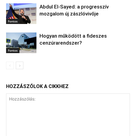
Abdul El‑Sayed: a progresszív
mozgalom új zászlóvivője
Fontos
Hogyan működött a fideszes
cenzúrarendszer?
Fontos
HOZZÁSZÓLOK A CIKKHEZ