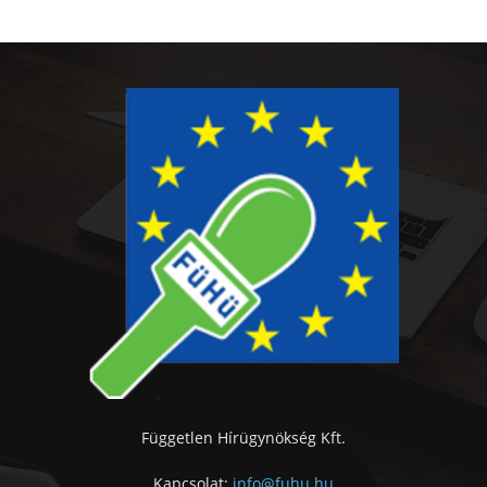
Független Hírügynökség Kft.
Kapcsolat:
info@fuhu.hu