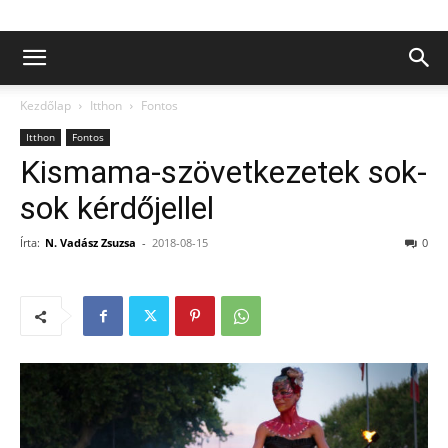
Kezdőlap
Itthon
Fontos
Itthon
Fontos
Kismama-szövetkezetek sok-
sok kérdőjellel
Írta:
N. Vadász Zsuzsa
-
2018-08-15
0