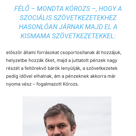
FÉLŐ – MONDTA KÓROZS –, HOGY A
SZOCIÁLIS SZÖVETKEZETEKHEZ
HASONLÓAN JÁRNAK MAJD EL A
KISMAMA SZÖVETKEZETEKKEL:
először állami forrásokat csoportosítanak át hozzájuk,
helyzetbe hozzák őket, majd a juttatott pénzek nagy
részét a feltörekvő bárók lenyúlják, a szövetkezetek
pedig idővel elhalnak, ám a pénzeknek akkorra már
nyoma vész – fogalmazott Kórozs.