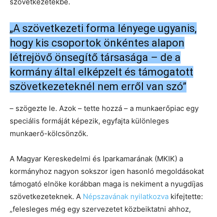
szövetkezetekbe.
„A szövetkezeti forma lényege ugyanis,
hogy kis csoportok önkéntes alapon
létrejövő önsegítő társasága – de a
kormány által elképzelt és támogatott
szövetkezeteknél nem erről van szó”
– szögezte le. Azok – tette hozzá – a munkaerőpiac egy
speciális formáját képezik, egyfajta különleges
munkaerő-kölcsönzők.
A Magyar Kereskedelmi és Iparkamarának (MKIK) a
kormányhoz nagyon sokszor igen hasonló megoldásokat
támogató elnöke korábban maga is nekiment a nyugdíjas
szövetkezeteknek. A
Népszavának nyilatkozva
kifejtette:
„felesleges még egy szervezetet közbeiktatni ahhoz,