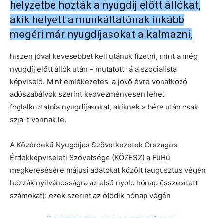
helyzetbe hozták a nyugdíj előtt állókat,
akik helyett a munkáltatónak inkább
megéri már nyugdíjasokat alkalmazni,
hiszen jóval kevesebbet kell utánuk fizetni, mint a még
nyugdíj előtt állók után – mutatott rá a szocialista
képviselő. Mint emlékezetes, a jövő évre vonatkozó
adószabályok szerint kedvezményesen lehet
foglalkoztatnia nyugdíjasokat, akiknek a bére után csak
szja-t vonnak le.
A Közérdekű Nyugdíjas Szövetkezetek Országos
Érdekképviseleti Szövetsége (KÖZÉSZ) a FüHü
megkeresésére májusi adatokat közölt (augusztus végén
hozzák nyilvánosságra az első nyolc hónap összesített
számokat): ezek szerint az ötödik hónap végén