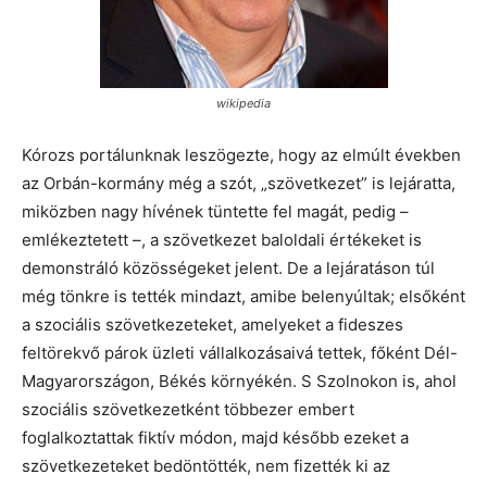
wikipedia
Kórozs portálunknak leszögezte, hogy az elmúlt években
az Orbán-kormány még a szót, „szövetkezet” is lejáratta,
miközben nagy hívének tüntette fel magát, pedig –
emlékeztetett –, a szövetkezet baloldali értékeket is
demonstráló közösségeket jelent. De a lejáratáson túl
még tönkre is tették mindazt, amibe belenyúltak; elsőként
a szociális szövetkezeteket, amelyeket a fideszes
feltörekvő párok üzleti vállalkozásaivá tettek, főként Dél-
Magyarországon, Békés környékén. S Szolnokon is, ahol
szociális szövetkezetként többezer embert
foglalkoztattak fiktív módon, majd később ezeket a
szövetkezeteket bedöntötték, nem fizették ki az