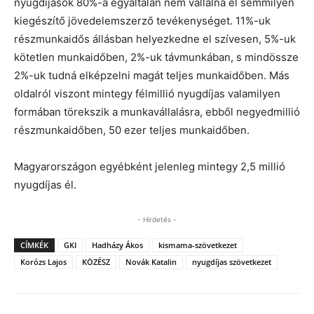
nyugdíjasok 80%-a egyáltalán nem vállalna el semmilyen
kiegészítő jövedelemszerző tevékenységet. 11%-uk
részmunkaidős állásban helyezkedne el szívesen, 5%-uk
kötetlen munkaidőben, 2%-uk távmunkában, s mindössze
2%-uk tudná elképzelni magát teljes munkaidőben. Más
oldalról viszont mintegy félmillió nyugdíjas valamilyen
formában törekszik a munkavállalásra, ebből negyedmillió
részmunkaidőben, 50 ezer teljes munkaidőben.
Magyarországon egyébként jelenleg mintegy 2,5 millió
nyugdíjas él.
- Hirdetés -
CÍMKÉK
GKI
Hadházy Ákos
kismama-szövetkezet
Korózs Lajos
KÖZÉSZ
Novák Katalin
nyugdíjas szövetkezet