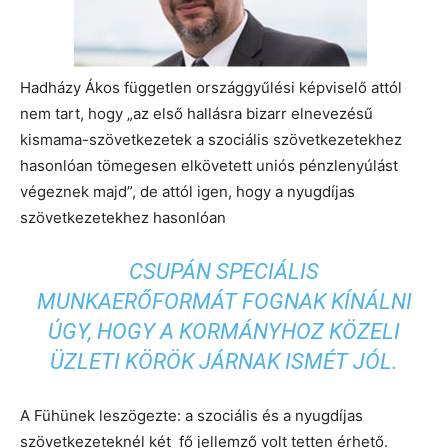
Hadházy Ákos független országgyűlési képviselő attól
nem tart, hogy „az első hallásra bizarr elnevezésű
kismama-szövetkezetek a szociális szövetkezetekhez
hasonlóan tömegesen elkövetett uniós pénzlenyúlást
végeznek majd”, de attól igen, hogy a nyugdíjas
szövetkezetekhez hasonlóan
CSUPÁN SPECIÁLIS
MUNKAERŐFORMÁT FOGNAK KÍNÁLNI
ÚGY, HOGY A KORMÁNYHOZ KÖZELI
ÜZLETI KÖRÖK JÁRNAK ISMÉT JÓL.
A Fühünek leszögezte: a szociális és a nyugdíjas
szövetkezeteknél két fő jellemző volt tetten érhető.