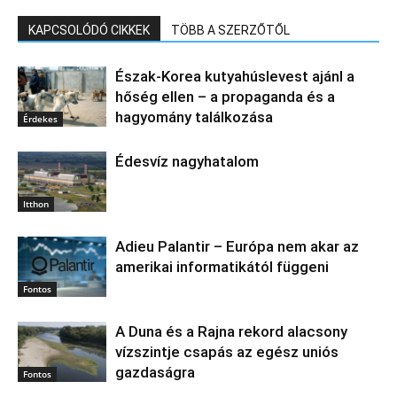
KAPCSOLÓDÓ CIKKEK
TÖBB A SZERZŐTŐL
Észak‑Korea kutyahúslevest ajánl a
hőség ellen – a propaganda és a
hagyomány találkozása
Érdekes
Édesvíz nagyhatalom
Itthon
Adieu Palantir – Európa nem akar az
amerikai informatikától függeni
Fontos
A Duna és a Rajna rekord alacsony
vízszintje csapás az egész uniós
gazdaságra
Fontos