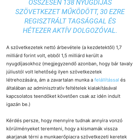
ÖSSZESEN 138 NYUGDÍJAS
SZÖVETKEZET MŰKÖDÖTT, 30 EZRE
REGISZTRÁLT TAGSÁGGAL ÉS
HÉTEZER AKTÍV DOLGOZÓVAL.
A szövetkezetek nettó árbevétele (a kezdetektől) 1,7
milliárd forint volt, ebből 1,5 milliárd került a
nyugdíjasokhoz (megjegyzendő azonban, hogy bár tavaly
júliustól volt lehetőség ilyen szövetkezetek
létrehozására, ám a zavartalan munka a
felállítással
és
általában az adminisztratív feltételek kialakításával
kapcsolatos teendőket követően csak az idén indult
igazán be.)
Kérdés persze, hogy mennyire tudnak annyira vonzó
körülményeket teremteni, hogy a kismamák vissza
akarjanak térni a munkaerőpiacra szövetkezeti keretek