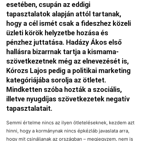
esetében, csupán az eddigi
tapasztalatok alapján attól tartanak,
hogy a cél ismét csak a fideszhez közeli
üzleti körök helyzetbe hozása és
pénzhez juttatása. Hadázy Ákos első
hallásra bizarrnak tartja a kismama-
szövetkezetnek még az elnevezését is,
Kórozs Lajos pedig a politikai marketing
kategóriájába sorolja az ötletet.
Mindketten szóba hozták a szociális,
illetve nyugdíjas szövetkezetek negatív
tapasztalatait.
Semmi értelme nincs az ilyen ötleteléseknek, kezdem azt
hinni, hogy a kormánynak nincs épkézláb javaslata arra,
hogy mit csináljanak az országban – megjegyzem, nem is