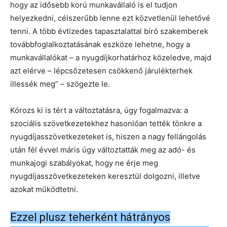
hogy az idősebb korú munkavállaló is el tudjon
helyezkedni, célszerűbb lenne ezt közvetlenül lehetővé
tenni. A több évtizedes tapasztalattal bíró szakemberek
továbbfoglalkoztatásának eszköze lehetne, hogy a
munkavállalókat – a nyugdíjkorhatárhoz közeledve, majd
azt elérve – lépcsőzetesen csökkenő járulékterhek
illessék meg” – szögezte le.
Kórozs ki is tért a változtatásra, úgy fogalmazva: a
szociális szövetkezetekhez hasonlóan tették tönkre a
nyugdíjasszövetkezeteket is, hiszen a nagy fellángolás
után fél évvel máris úgy változtatták meg az adó- és
munkajogi szabályokat, hogy ne érje meg
nyugdíjasszövetkezeteken keresztül dolgozni, illetve
azokat működtetni.
Ezzel plusz teherként hátrányos