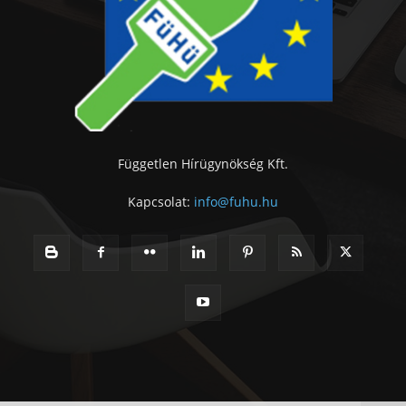
Független Hírügynökség Kft.
Kapcsolat:
info@fuhu.hu