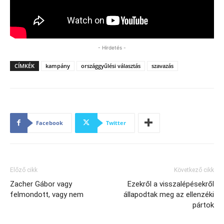
- Hirdetés -
CÍMKÉK
kampány
országgyűlési választás
szavazás
Facebook
Twitter
Előző cikk
Következő cikk
Zacher Gábor vagy
Ezekről a visszalépésekről
felmondott, vagy nem
állapodtak meg az ellenzéki
pártok