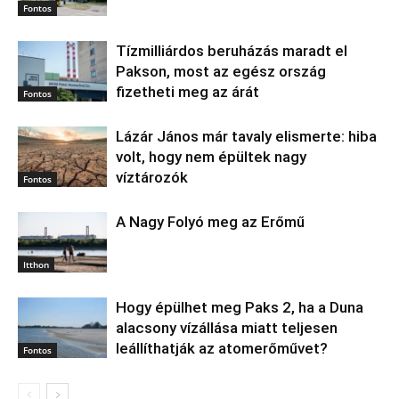
Fontos
Tízmilliárdos beruházás maradt el
Pakson, most az egész ország
fizetheti meg az árát
Fontos
Lázár János már tavaly elismerte: hiba
volt, hogy nem épültek nagy
víztározók
Fontos
A Nagy Folyó meg az Erőmű
Itthon
Hogy épülhet meg Paks 2, ha a Duna
alacsony vízállása miatt teljesen
leállíthatják az atomerőművet?
Fontos