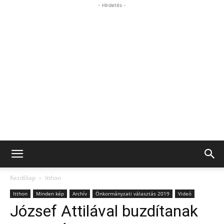
- Hirdetés -
Kezdőlap
Itthon
Itthon
Minden kép
Archív
Önkormányzati választás 2019
Videó
József Attilával buzdítanak