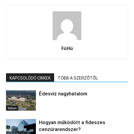
FüHü
KAPCSOLÓDÓ CIKKEK
TÖBB A SZERZŐTŐL
Édesvíz nagyhatalom
Itthon
Hogyan működött a fideszes
cenzúrarendszer?