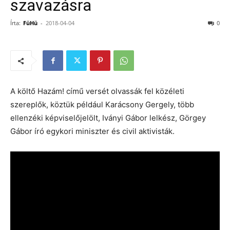
szavazásra
Írta:
FüHü
-
2018-04-04
0
A költő Hazám! című versét olvassák fel közéleti
szereplők, köztük például Karácsony Gergely, több
ellenzéki képviselőjelölt, Iványi Gábor lelkész, Görgey
Gábor író egykori miniszter és civil aktivisták.