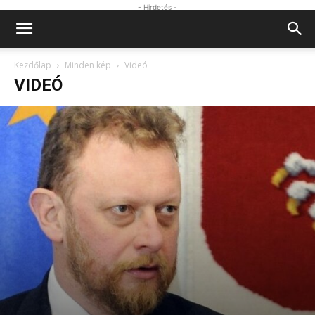
- Hirdetés -
Kezdőlap
Minden kép
Videó
VIDEÓ