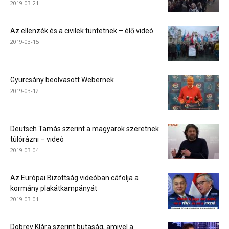
2019-03-21
Az ellenzék és a civilek tüntetnek – élő videó
2019-03-15
Gyurcsány beolvasott Webernek
2019-03-12
Deutsch Tamás szerint a magyarok szeretnek
túlórázni – videó
2019-03-04
Az Európai Bizottság videóban cáfolja a
kormány plakátkampányát
2019-03-01
Dobrev Klára szerint butaság, amivel a