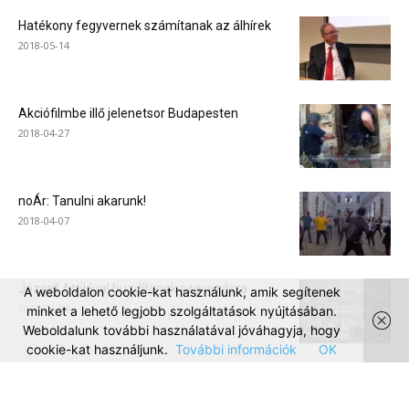
Hatékony fegyvernek számítanak az álhírek
2018-05-14
Akciófilmbe illő jelenetsor Budapesten
2018-04-27
noÁr: Tanulni akarunk!
2018-04-07
József Attilával buzdítanak szavazásra
A weboldalon cookie-kat használunk, amik segítenek
2018-04-04
minket a lehető legjobb szolgáltatások nyújtásában.
Weboldalunk további használatával jóváhagyja, hogy
cookie-kat használjunk.
További információk
OK
Szoboravatás Tom Lantos születésének 90.
évfordulóján