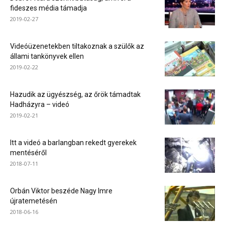
fideszes média támadja
2019-02-27
Videóüzenetekben tiltakoznak a szülők az
állami tankönyvek ellen
2019-02-22
Hazudik az ügyészség, az őrök támadtak
Hadházyra – videó
2019-02-21
Itt a videó a barlangban rekedt gyerekek
mentéséről
2018-07-11
Orbán Viktor beszéde Nagy Imre
újratemetésén
2018-06-16