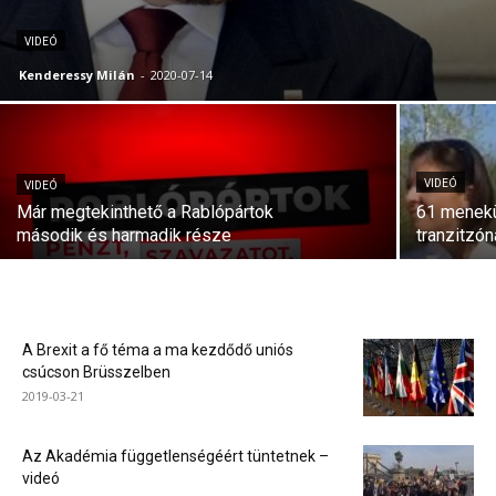
VIDEÓ
Kenderessy Milán
-
2020-07-14
VIDEÓ
VIDEÓ
Már megtekinthető a Rablópártok
61 menekü
második és harmadik része
tranzitzó
A Brexit a fő téma a ma kezdődő uniós
csúcson Brüsszelben
2019-03-21
Az Akadémia függetlenségéért tüntetnek –
videó