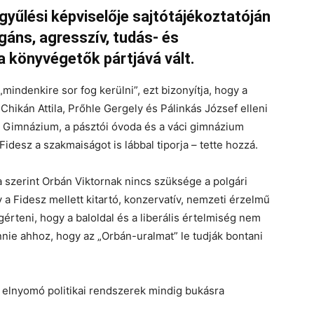
yűlési képviselője sajtótájékoztatóján
gáns, agresszív, tudás- és
 a könyvégetők pártjává vált.
„mindenkire sor fog kerülni”, ezt bizonyítja, hogy a
Chikán Attila, Prőhle Gergely és Pálinkás József elleni
e Gimnázium, a pásztói óvoda és a váci gimnázium
Fidesz a szakmaiságot is lábbal tiporja – tette hozzá.
a szerint Orbán Viktornak nincs szüksége a polgári
gy a Fidesz mellett kitartó, konzervatív, nemzeti érzelmű
érteni, hogy a baloldal és a liberális értelmiség nem
nnie ahhoz, hogy az „Orbán-uralmat” le tudják bontani
 elnyomó politikai rendszerek mindig bukásra