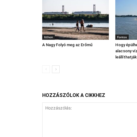
Itthon
Fontos
A Nagy Folyó meg az Erőmű
Hogy épülhe
alacsony víz
leállíthatj
HOZZÁSZÓLOK A CIKKHEZ