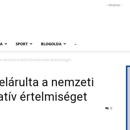
- Hirdetés -
RA
SPORT
BLOGOLDA
–
ta a nemzeti érzelmű konzervatív értelmiséget
elárulta a nemzeti
tív értelmiséget
0