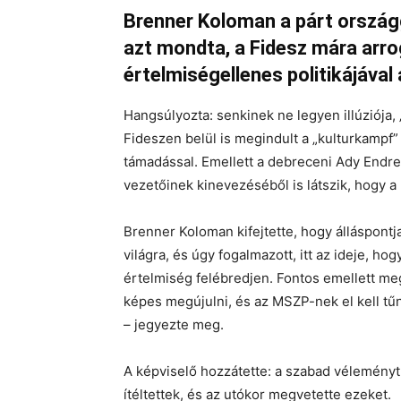
Brenner Koloman a párt országg
azt mondta, a Fidesz mára arro
értelmiségellenes politikájával
Hangsúlyozta: senkinek ne legyen illúziója, 
Fideszen belül is megindult a „kulturkampf” 
támadással. Emellett a debreceni Ady Endr
vezetőinek kinevezéséből is látszik, hogy a 
Brenner Koloman kifejtette, hogy álláspontj
világra, és úgy fogalmazott, itt az ideje, ho
értelmiség felébredjen. Fontos emellett meg
képes megújulni, és az MSZP-nek el kell tű
– jegyezte meg.
A képviselő hozzátette: a szabad véleményt
ítéltettek, és az utókor megvetette ezeket.