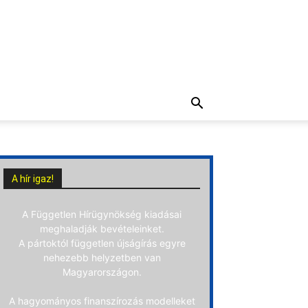
A hír igaz!
A Független Hírügynökség kiadásai
meghaladják bevételeinket.
A pártoktól független újságírás egyre
nehezebb helyzetben van
Magyarországon.
A hagyományos finanszírozás modelleket