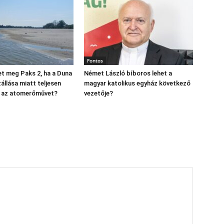
Fontos
t meg Paks 2, ha a Duna
Német László bíboros lehet a
állása miatt teljesen
magyar katolikus egyház következő
ák az atomerőművet?
vezetője?