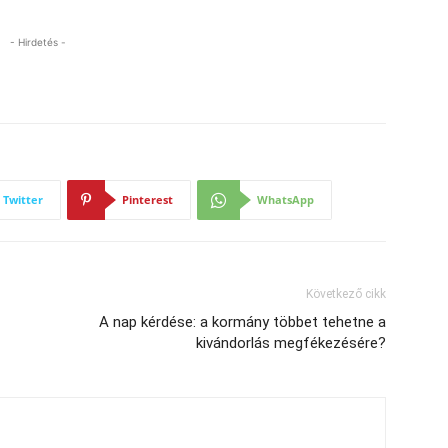
- Hirdetés -
Twitter
Pinterest
WhatsApp
Következő cikk
A nap kérdése: a kormány többet tehetne a
kivándorlás megfékezésére?