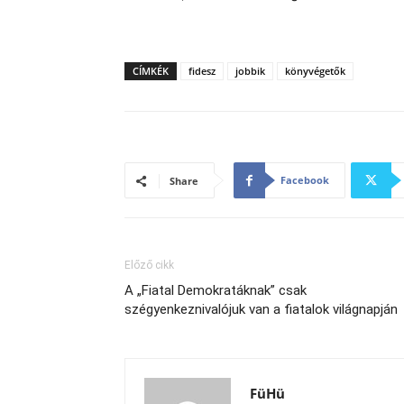
CÍMKÉK
fidesz
jobbik
könyvégetők
Facebook
Share
Előző cikk
A „Fiatal Demokratáknak” csak
szégyenkeznivalójuk van a fiatalok világnapján
FüHü