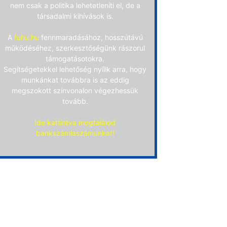
nem csak a politika lehetetleníti el, de a
társadalmi kihívások is.
A
fuhu.hu
fennmaradásához, hosszútávú
működéséhez, szerkesztőségünk rászorul
támogatásotokra.
Segítségetekkel lehetőség nyílik arra, hogy
munkánkat továbbra is az eddig
megszokott színvonalon végezhessük
tovább.
Ide kattintva megtalálod
bankszámlaszámunkat!