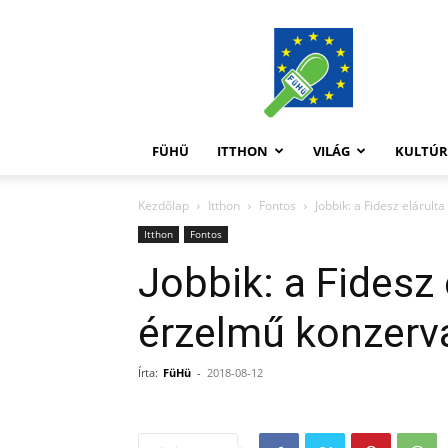
FüHü
FÜHÜ
ITTHON
VILÁG
KULTÚ
Kezdőlap
Itthon
Fontos
Jobbik: a Fidesz elárul
Itthon
Fontos
Jobbik: a Fidesz 
érzelmű konzerva
Írta:
FüHü
-
2018-08-12