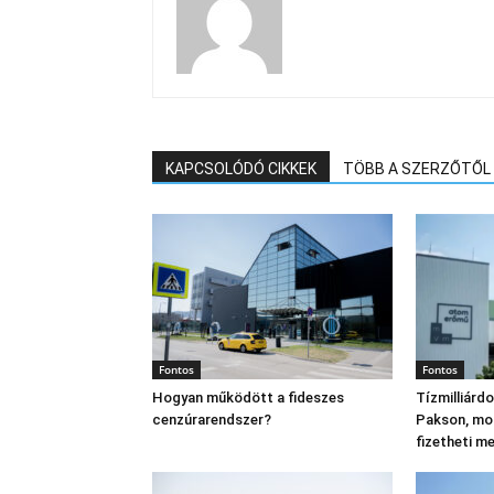
KAPCSOLÓDÓ CIKKEK
TÖBB A SZERZŐTŐL
Fontos
Fontos
Hogyan működött a fideszes
Tízmilliárd
cenzúrarendszer?
Pakson, mo
fizetheti m