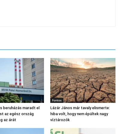
Fontos
os beruházás maradt el
Lázár János már tavaly elismerte:
st az egész ország
hiba volt, hogy nem épültek nagy
eg az árát
víztározók