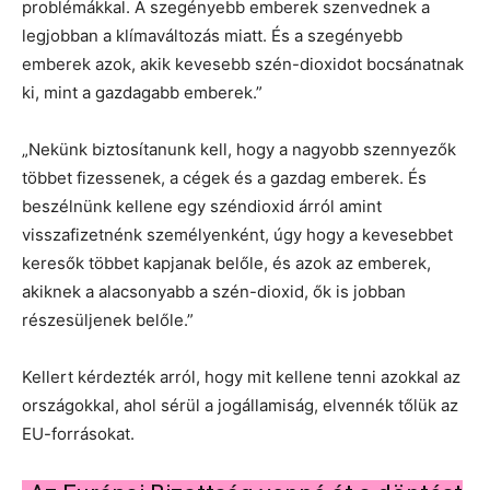
problémákkal. A szegényebb emberek szenvednek a
legjobban a klímaváltozás miatt. És a szegényebb
emberek azok, akik kevesebb szén-dioxidot bocsánatnak
ki, mint a gazdagabb emberek.”
„Nekünk biztosítanunk kell, hogy a nagyobb szennyezők
többet fizessenek, a cégek és a gazdag emberek. És
beszélnünk kellene egy széndioxid árról amint
visszafizetnénk személyenként, úgy hogy a kevesebbet
keresők többet kapjanak belőle, és azok az emberek,
akiknek a alacsonyabb a szén-dioxid, ők is jobban
részesüljenek belőle.”
Kellert kérdezték arról, hogy mit kellene tenni azokkal az
országokkal, ahol sérül a jogállamiság, elvennék tőlük az
EU-forrásokat.