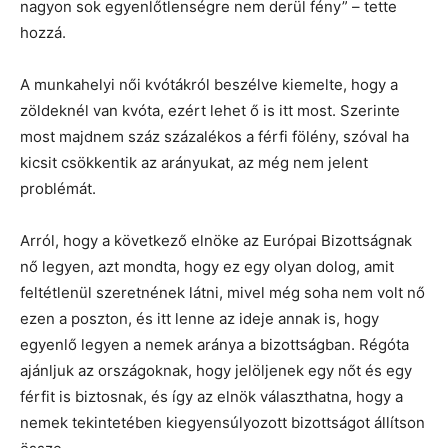
nagyon sok egyenlőtlenségre nem derül fény” – tette
hozzá.
A munkahelyi női kvótákról beszélve kiemelte, hogy a
zöldeknél van kvóta, ezért lehet ő is itt most. Szerinte
most majdnem száz százalékos a férfi fölény, szóval ha
kicsit csökkentik az arányukat, az még nem jelent
problémát.
Arról, hogy a következő elnöke az Európai Bizottságnak
nő legyen, azt mondta, hogy ez egy olyan dolog, amit
feltétlenül szeretnének látni, mivel még soha nem volt nő
ezen a poszton, és itt lenne az ideje annak is, hogy
egyenlő legyen a nemek aránya a bizottságban. Régóta
ajánljuk az országoknak, hogy jelöljenek egy nőt és egy
férfit is biztosnak, és így az elnök választhatna, hogy a
nemek tekintetében kiegyensúlyozott bizottságot állítson