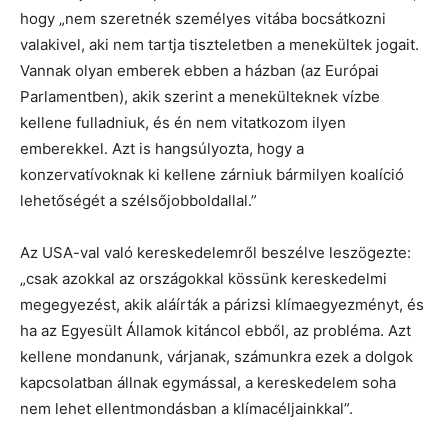
hogy „nem szeretnék személyes vitába bocsátkozni
valakivel, aki nem tartja tiszteletben a menekültek jogait.
Vannak olyan emberek ebben a házban (az Európai
Parlamentben), akik szerint a menekülteknek vízbe
kellene fulladniuk, és én nem vitatkozom ilyen
emberekkel. Azt is hangsúlyozta, hogy a
konzervatívoknak ki kellene zárniuk bármilyen koalíció
lehetőségét a szélsőjobboldallal.”
Az USA-val való kereskedelemről beszélve leszögezte:
„csak azokkal az országokkal kössünk kereskedelmi
megegyezést, akik aláírták a párizsi klímaegyezményt, és
ha az Egyesült Államok kitáncol ebből, az probléma. Azt
kellene mondanunk, várjanak, számunkra ezek a dolgok
kapcsolatban állnak egymással, a kereskedelem soha
nem lehet ellentmondásban a klímacéljainkkal”.