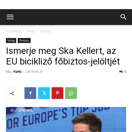
Kezdőlap
Világ
Fontos
Világ
Fontos
Ismerje meg Ska Kellert, az
EU bicikliző főbiztos-jelöltjét
Írta:
FüHü
-
2019-04-29
0