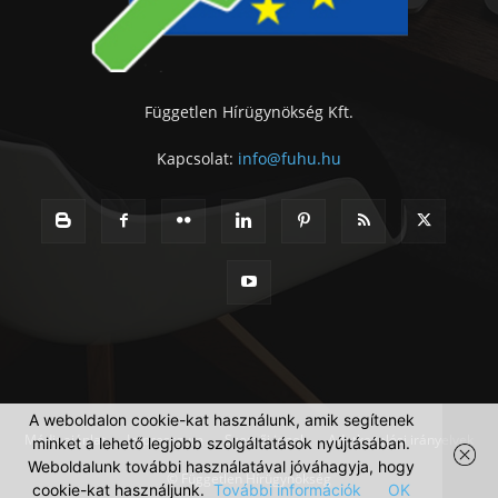
Független Hírügynökség Kft.
Kapcsolat:
info@fuhu.hu
A weboldalon cookie-kat használunk, amik segítenek
Médiaajánlat
Impresszum
Szerzői jogok
Adatkezelési irányelvek
minket a lehető legjobb szolgáltatások nyújtásában.
Weboldalunk további használatával jóváhagyja, hogy
© Független Hírügynökség
cookie-kat használjunk.
További információk
OK