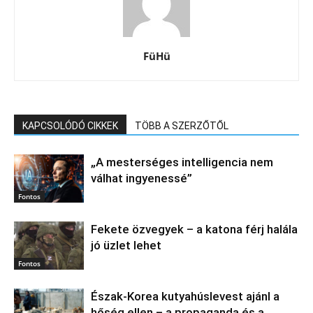
FüHü
KAPCSOLÓDÓ CIKKEK
TÖBB A SZERZŐTŐL
„A mesterséges intelligencia nem
válhat ingyenessé”
Fontos
Fekete özvegyek – a katona férj halála
jó üzlet lehet
Fontos
Észak‑Korea kutyahúslevest ajánl a
hőség ellen – a propaganda és a