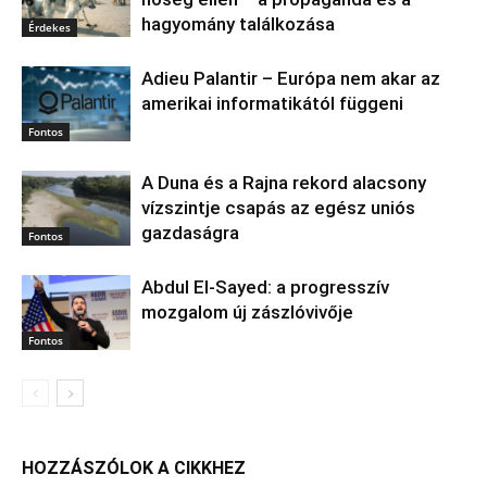
hagyomány találkozása
Érdekes
Adieu Palantir – Európa nem akar az
amerikai informatikától függeni
Fontos
A Duna és a Rajna rekord alacsony
vízszintje csapás az egész uniós
gazdaságra
Fontos
Abdul El‑Sayed: a progresszív
mozgalom új zászlóvivője
Fontos
HOZZÁSZÓLOK A CIKKHEZ