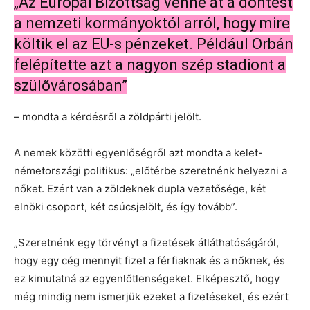
„Az Európai Bizottság venné át a döntést
a nemzeti kormányoktól arról, hogy mire
költik el az EU-s pénzeket. Például Orbán
felépítette azt a nagyon szép stadiont a
szülővárosában”
– mondta a kérdésről a zöldpárti jelölt.
A nemek közötti egyenlőségről azt mondta a kelet-
németországi politikus: „előtérbe szeretnénk helyezni a
nőket. Ezért van a zöldeknek dupla vezetősége, két
elnöki csoport, két csúcsjelölt, és így tovább”.
„Szeretnénk egy törvényt a fizetések átláthatóságáról,
hogy egy cég mennyit fizet a férfiaknak és a nőknek, és
ez kimutatná az egyenlőtlenségeket. Elképesztő, hogy
még mindig nem ismerjük ezeket a fizetéseket, és ezért