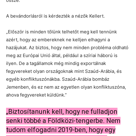
össze.
A bevándorlásról is kérdezték a nézők Kellert.
„Először is minden tőlünk telhetőt meg kell tennünk
azért, hogy az embereknek ne kelljen elhagyni a
hazájukat. Az biztos, hogy nem minden probléma oldható
meg az Európai Unió által, például a szíriai háború is
ilyen. De a tagállamok még mindig exportálnak
fegyvereket olyan országoknak mint Szaúd-Arábia, és
egyéb konfliktuszónákba. Szaúd-Arábia bombáz
Jemenben, és ez nem az egyetlen olyan konfliktuszóna,
ahova fegyvereket küldünk.”
„Biztosítanunk kell, hogy ne fulladjon
senki többé a Földközi-tengerbe. Nem
tudom elfogadni 2019-ben, hogy egy