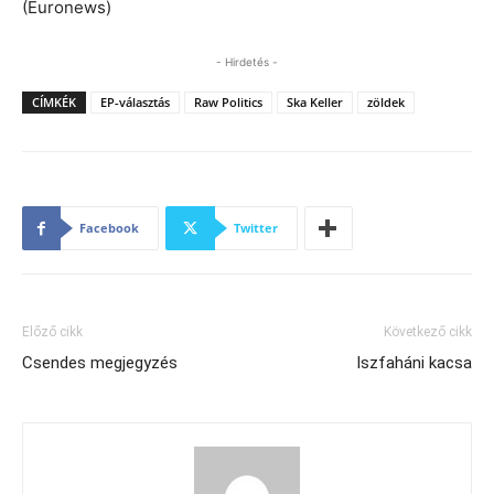
(Euronews)
- Hirdetés -
CÍMKÉK
EP-választás
Raw Politics
Ska Keller
zöldek
Facebook
Twitter
Előző cikk
Következő cikk
Csendes megjegyzés
Iszfaháni kacsa