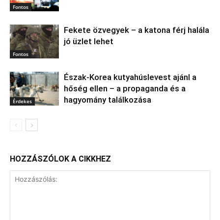
Fontos
Fekete özvegyek – a katona férj halála
jó üzlet lehet
Fontos
Észak‑Korea kutyahúslevest ajánl a
hőség ellen – a propaganda és a
hagyomány találkozása
Érdekes
HOZZÁSZÓLOK A CIKKHEZ