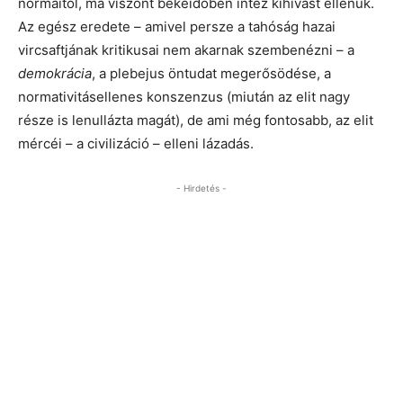
normáitól, ma viszont békeidőben intéz kihívást ellenük.
Az egész eredete – amivel persze a tahóság hazai
vircsaftjának kritikusai nem akarnak szembenézni – a
demokrácia
, a plebejus öntudat megerősödése, a
normativitásellenes konszenzus (miután az elit nagy
része is lenullázta magát), de ami még fontosabb, az elit
mércéi – a civilizáció – elleni lázadás.
- Hirdetés -