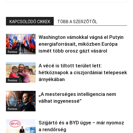
KAPCSOLÓDÓ CIKKEK
TÖBB A SZERZŐTŐL
Washington vámokkal vágná el Putyin
energiaforrásait, miközben Európa
ismét több orosz gázt vásárol
Fontos
A vécé is tiltott terület lett:
hétköznapok a ciszjordániai telepesek
árnyékában
Fontos
„A mesterséges intelligencia nem
válhat ingyenessé”
Fontos
Szijjártó és a BYD ügye – már nyomoz
a rendőrség