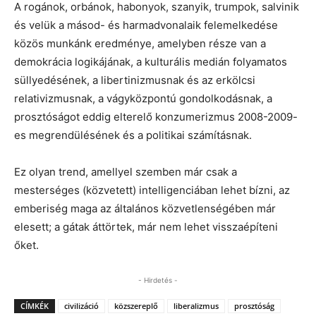
A rogánok, orbánok, habonyok, szanyik, trumpok, salvinik
és velük a másod- és harmadvonalaik felemelkedése
közös munkánk eredménye, amelyben része van a
demokrácia logikájának, a kulturális medián folyamatos
süllyedésének, a libertinizmusnak és az erkölcsi
relativizmusnak, a vágyközpontú gondolkodásnak, a
prosztóságot eddig elterelő konzumerizmus 2008-2009-
es megrendülésének és a politikai számításnak.
Ez olyan trend, amellyel szemben már csak a
mesterséges (közvetett) intelligenciában lehet bízni, az
emberiség maga az általános közvetlenségében már
elesett; a gátak áttörtek, már nem lehet visszaépíteni
őket.
- Hirdetés -
CÍMKÉK
civilizáció
közszereplő
liberalizmus
prosztóság