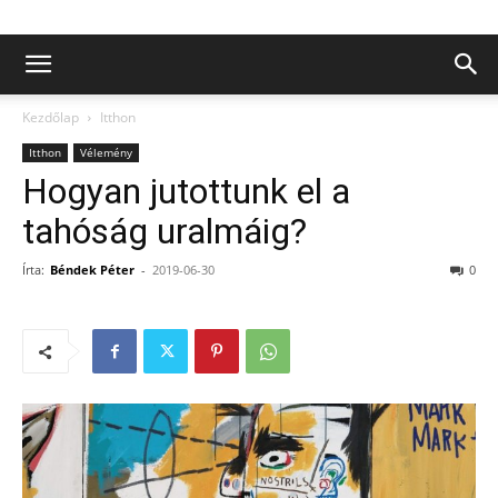
Kezdőlap
Itthon
Itthon
Vélemény
Hogyan jutottunk el a
tahóság uralmáig?
Írta:
Béndek Péter
-
2019-06-30
0