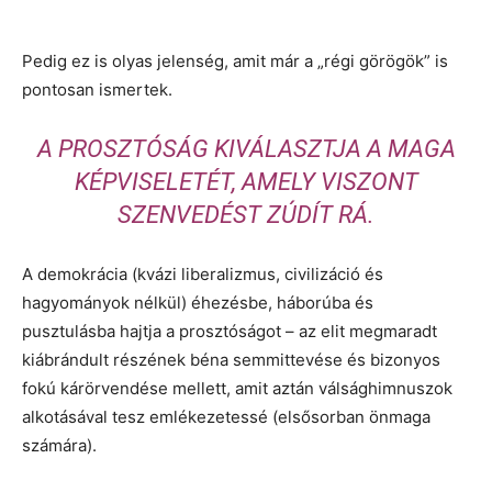
Pedig ez is olyas jelenség, amit már a „régi görögök” is
pontosan ismertek.
A PROSZTÓSÁG KIVÁLASZTJA A MAGA
KÉPVISELETÉT, AMELY VISZONT
SZENVEDÉST ZÚDÍT RÁ.
A demokrácia (kvázi liberalizmus, civilizáció és
hagyományok nélkül) éhezésbe, háborúba és
pusztulásba hajtja a prosztóságot – az elit megmaradt
kiábrándult részének béna semmittevése és bizonyos
fokú kárörvendése mellett, amit aztán válsághimnuszok
alkotásával tesz emlékezetessé (elsősorban önmaga
számára).