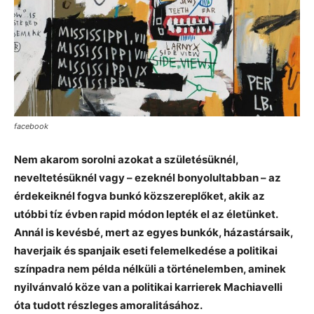
facebook
Nem akarom sorolni azokat a születésüknél,
neveltetésüknél vagy – ezeknél bonyolultabban – az
érdekeiknél fogva bunkó közszereplőket, akik az
utóbbi tíz évben rapid módon lepték el az életünket.
Annál is kevésbé, mert az egyes bunkók, házastársaik,
haverjaik és spanjaik eseti felemelkedése a politikai
színpadra nem példa nélküli a történelemben, aminek
nyilvánvaló köze van a politikai karrierek Machiavelli
óta tudott részleges amoralitásához.