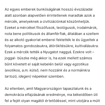
Az egyes emberek bunkóságának hosszú évszázadai
alatt azonban alapvetően érintetlenek maradtak azok a
mércék, amelyeknek a civilizációnkat köszönhetjük.
Ezeket a mércéket filozófusok, teológusok, irodalmárok,
nota bene politikusok és államférfiak, általában a szellem
és az alkotó gyakorlat emberei fektették le és ügyeltek a
folyamatos gondozásukra, átörökítésükre,
kultiválásukra
.
Ezek a mércék tették a Nyugatot naggyá. Ezekre volt –
joggal- büszke még akkor is, ha
ezek mellett
számos
bűnt követett el saját kebelén belül vagy
egzotikus
(
exotikos, a.m. külső, nem hozzánk és a normáinkra
tartozó, idegen)
népekkel szemben.
Az ellenben, amit Magyarországon tapasztalunk és a
demokrácia elfajzásának eredménye, ma békeidőben üti
fel a fejét olyan magától értetődéssel, mint utoljára a múlt