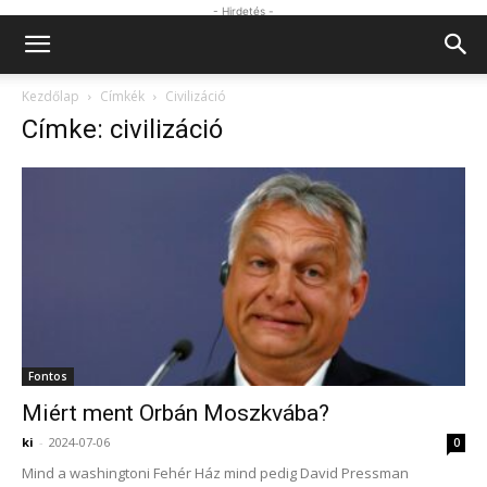
- Hirdetés -
Kezdőlap
Címkék
Civilizáció
Címke: civilizáció
Fontos
Miért ment Orbán Moszkvába?
ki
-
2024-07-06
0
Mind a washingtoni Fehér Ház mind pedig David Pressman