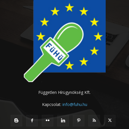
Független Hírügynökség Kft.
Kapcsolat:
info@fuhu.hu