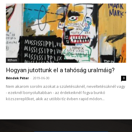
Itthon
Hogyan jutottunk el a tahóság uralmáig?
Béndek Péter
-
2019-06-30
0
Nem akarom sorolni azokat a születésüknél, neveltetésüknél vagy
- ezeknél bonyolultabban - az érdekeiknél fogva bunkó
közszereplőket, akik az utóbbi tíz évben rapid módon...