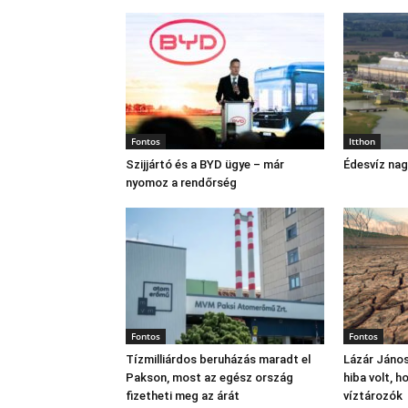
Fontos
Itthon
Szijjártó és a BYD ügye – már
Édesvíz na
nyomoz a rendőrség
Fontos
Fontos
Tízmilliárdos beruházás maradt el
Lázár János
Pakson, most az egész ország
hiba volt, 
fizetheti meg az árát
víztározók