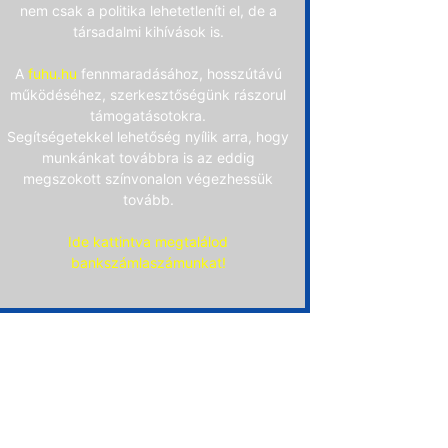
nem csak a politika lehetetleníti el, de a
társadalmi kihívások is.
A
fuhu.hu
fennmaradásához, hosszútávú
működéséhez, szerkesztőségünk rászorul
támogatásotokra.
Segítségetekkel lehetőség nyílik arra, hogy
munkánkat továbbra is az eddig
megszokott színvonalon végezhessük
tovább.
Ide kattintva megtalálod
bankszámlaszámunkat!