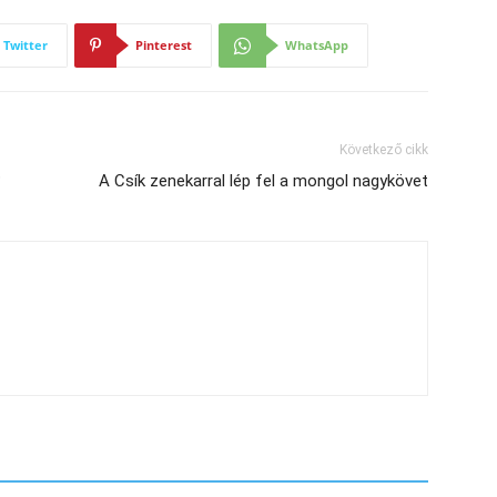
Twitter
Pinterest
WhatsApp
Következő cikk
?
A Csík zenekarral lép fel a mongol nagykövet