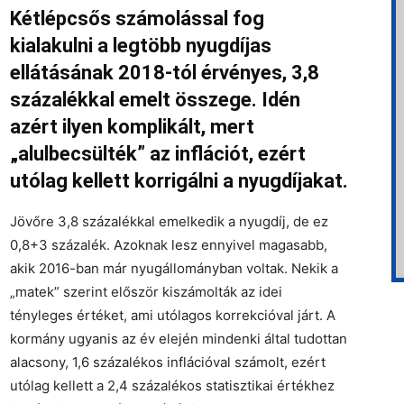
Kétlépcsős számolással fog
kialakulni a legtöbb nyugdíjas
ellátásának 2018-tól érvényes, 3,8
százalékkal emelt összege. Idén
azért ilyen komplikált, mert
„alulbecsülték” az inflációt, ezért
utólag kellett korrigálni a nyugdíjakat.
Jövőre 3,8 százalékkal emelkedik a nyugdíj, de ez
0,8+3 százalék. Azoknak lesz ennyivel magasabb,
akik 2016-ban már nyugállományban voltak. Nekik a
„matek” szerint először kiszámolták az idei
tényleges értéket, ami utólagos korrekcióval járt. A
kormány ugyanis az év elején mindenki által tudottan
alacsony, 1,6 százalékos inflációval számolt, ezért
utólag kellett a 2,4 százalékos statisztikai értékhez