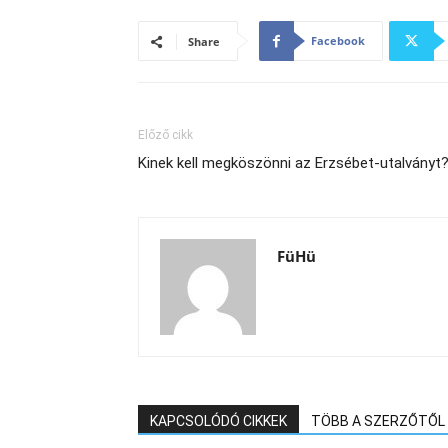
Facebook
Share
Előző cikk
Kinek kell megköszönni az Erzsébet-utalványt
FüHü
KAPCSOLÓDÓ CIKKEK
TÖBB A SZERZŐTŐL