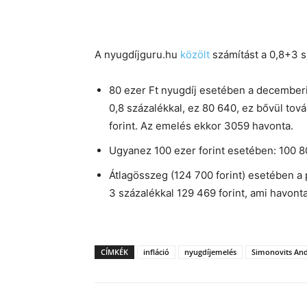
A nyugdíjguru.hu
közölt
számítást a 0,8+3 s
80 ezer Ft nyugdíj esetében a decemberi
0,8 százalékkal, ez 80 640, ez bővül tov
forint. Az emelés ekkor 3059 havonta.
Ugyanez 100 ezer forint esetében: 100 8
Átlagösszeg (124 700 forint) esetében a p
3 százalékkal 129 469 forint, ami havon
CÍMKÉK
infláció
nyugdíjemelés
Simonovits An