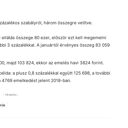
zázalékos szabályról, három összegre vetítve.
 ellátás összege 80 ezer, először ezt kell megemelni
ábbi 3 százalékkal. A januártól érvényes összeg 83 059
00, majd 103 824, ekkor az emelés havi 3824 forint.
élda: a plusz 0,8 százalékkal együtt 125 698, a további
ta 4769 emelkedést jelent 2018-ban.
- Hirdetés -
drás