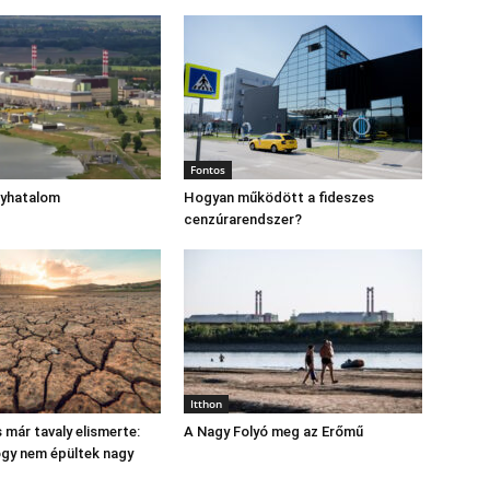
Fontos
gyhatalom
Hogyan működött a fideszes
cenzúrarendszer?
Itthon
 már tavaly elismerte:
A Nagy Folyó meg az Erőmű
hogy nem épültek nagy