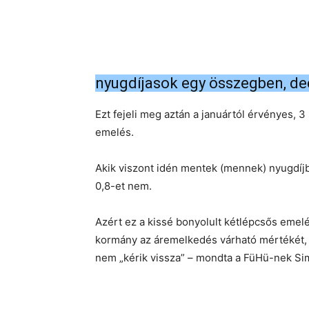
nyugdíjasok egy összegben, d
Ezt fejeli meg aztán a januártól érvényes, 3
emelés.
Akik viszont idén mentek (mennek) nyugdíjba
0,8-et nem.
Azért ez a kissé bonyolult kétlépcsős emel
kormány az áremelkedés várható mértékét, á
nem „kérik vissza” – mondta a FüHü-nek Si