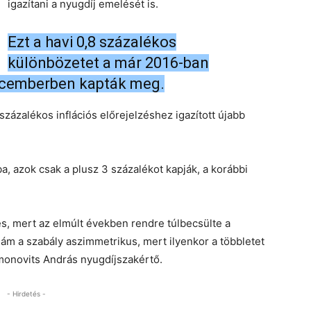
igazítani a nyugdíj emelését is.
Ezt a havi 0,8 százalékos
különbözetet a már 2016-ban
ecemberben kapták meg.
 százalékos inflációs előrejelzéshez igazított újabb
, azok csak a plusz 3 százalékot kapják, a korábbi
és, mert az elmúlt években rendre túlbecsülte a
m a szabály aszimmetrikus, mert ilyenkor a többletet
monovits András nyugdíjszakértő.
- Hirdetés -