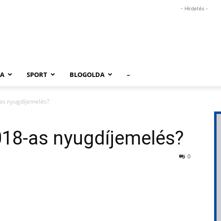
- Hirdetés -
RA
SPORT
BLOGOLDA
–
-as nyugdíjemelés?
018-as nyugdíjemelés?
0