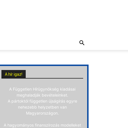
A hír igaz!
A Független Hírügynökség kiadásai
meghaladják bevételeinket.
A pártoktól független újságírás egyre
nehezebb helyzetben van
Magyarországon.
A hagyományos finanszírozás modelleket