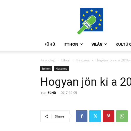
FüHü
FÜHÜ
ITTHON
VILÁG
KULTÚ
Kezdőlap
Itthon
Hasznos
Hogyan jön ki a 2018
Itthon
Hasznos
Hogyan jön ki a 2
Írta:
FüHü
-
2017-12-05
Share