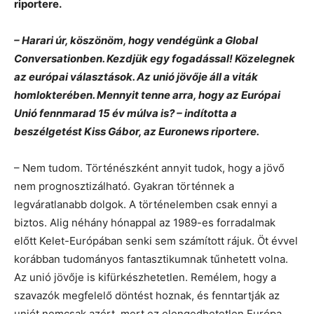
riportere.
– Harari úr, köszönöm, hogy vendégünk a Global
Conversationben. Kezdjük egy fogadással! Közelegnek
az európai választások. Az unió jövője áll a viták
homlokterében. Mennyit tenne arra, hogy az Európai
Unió fennmarad 15 év múlva is? – indította a
beszélgetést Kiss Gábor, az Euronews riportere.
– Nem tudom. Történészként annyit tudok, hogy a jövő
nem prognosztizálható. Gyakran történnek a
legváratlanabb dolgok. A történelemben csak ennyi a
biztos. Alig néhány hónappal az 1989-es forradalmak
előtt Kelet-Európában senki sem számított rájuk. Öt évvel
korábban tudományos fantasztikumnak tűnhetett volna.
Az unió jövője is kifürkészhetetlen. Remélem, hogy a
szavazók megfelelő döntést hoznak, és fenntartják az
uniót nemcsak azért, mert ez elengedhetetlen Európa