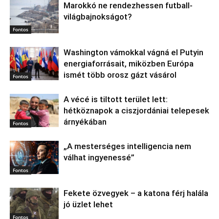
Marokkó ne rendezhessen futball-
világbajnokságot?
Fontos
Washington vámokkal vágná el Putyin
energiaforrásait, miközben Európa
ismét több orosz gázt vásárol
Fontos
A vécé is tiltott terület lett:
hétköznapok a ciszjordániai telepesek
árnyékában
Fontos
„A mesterséges intelligencia nem
válhat ingyenessé”
Fontos
Fekete özvegyek – a katona férj halála
jó üzlet lehet
Fontos