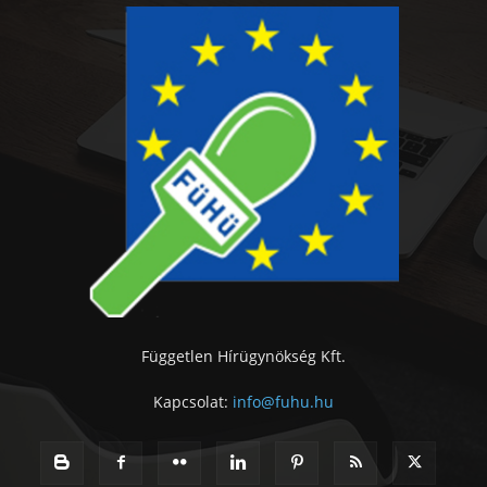
Független Hírügynökség Kft.
Kapcsolat:
info@fuhu.hu