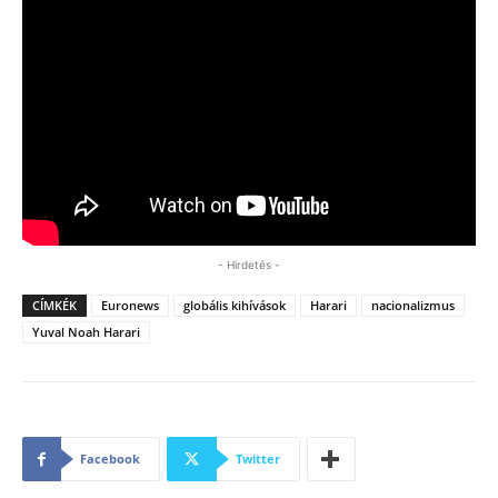
- Hirdetés -
CÍMKÉK
Euronews
globális kihívások
Harari
nacionalizmus
Yuval Noah Harari
Facebook
Twitter