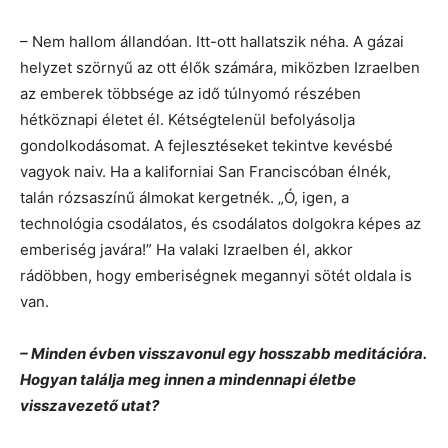
– Nem hallom állandóan. Itt-ott hallatszik néha. A gázai
helyzet szörnyű az ott élők számára, miközben Izraelben
az emberek többsége az idő túlnyomó részében
hétköznapi életet él. Kétségtelenül befolyásolja
gondolkodásomat. A fejlesztéseket tekintve kevésbé
vagyok naiv. Ha a kaliforniai San Franciscóban élnék,
talán rózsaszínű álmokat kergetnék. „Ó, igen, a
technológia csodálatos, és csodálatos dolgokra képes az
emberiség javára!” Ha valaki Izraelben él, akkor
rádöbben, hogy emberiségnek megannyi sötét oldala is
van.
– Minden évben visszavonul egy hosszabb meditációra.
Hogyan találja meg innen a mindennapi életbe
visszavezető utat?