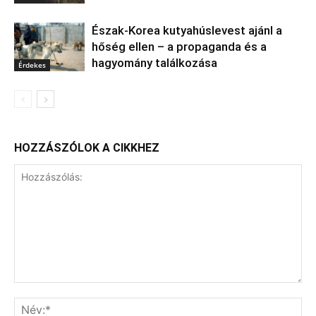
Észak‑Korea kutyahúslevest ajánl a
hőség ellen – a propaganda és a
hagyomány találkozása
Érdekes
HOZZÁSZÓLOK A CIKKHEZ