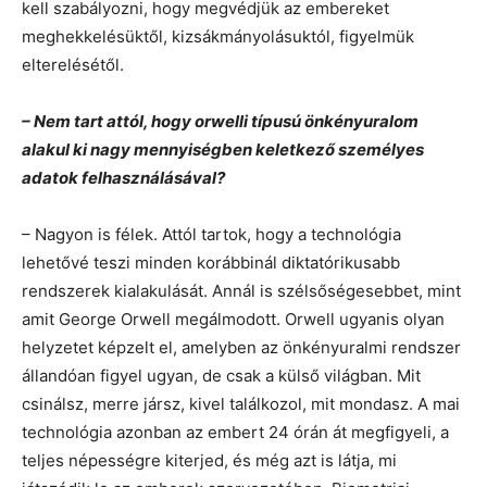
kell szabályozni, hogy megvédjük az embereket
meghekkelésüktől, kizsákmányolásuktól, figyelmük
elterelésétől.
– Nem tart attól, hogy orwelli típusú önkényuralom
alakul ki nagy mennyiségben keletkező személyes
adatok felhasználásával?
– Nagyon is félek. Attól tartok, hogy a technológia
lehetővé teszi minden korábbinál diktatórikusabb
rendszerek kialakulását. Annál is szélsőségesebbet, mint
amit George Orwell megálmodott. Orwell ugyanis olyan
helyzetet képzelt el, amelyben az önkényuralmi rendszer
állandóan figyel ugyan, de csak a külső világban. Mit
csinálsz, merre jársz, kivel találkozol, mit mondasz. A mai
technológia azonban az embert 24 órán át megfigyeli, a
teljes népességre kiterjed, és még azt is látja, mi