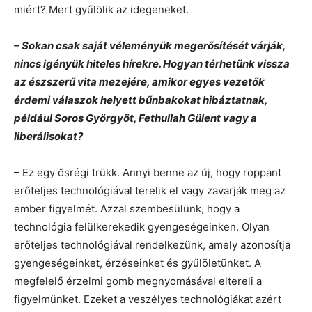
miért? Mert gyűlölik az idegeneket.
– Sokan csak saját véleményük megerősítését várják,
nincs igényük hiteles hírekre. Hogyan térhetünk vissza
az észszerű vita mezejére, amikor egyes vezetők
érdemi válaszok helyett bűnbakokat hibáztatnak,
például Soros Györgyöt, Fethullah Gülent vagy a
liberálisokat?
– Ez egy ősrégi trükk. Annyi benne az új, hogy roppant
erőteljes technológiával terelik el vagy zavarják meg az
ember figyelmét. Azzal szembesülünk, hogy a
technológia felülkerekedik gyengeségeinken. Olyan
erőteljes technológiával rendelkezünk, amely azonosítja
gyengeségeinket, érzéseinket és gyűlöletünket. A
megfelelő érzelmi gomb megnyomásával eltereli a
figyelmünket. Ezeket a veszélyes technológiákat azért