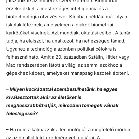
játszódik le az emberek szervezetében. Biometriai
érzékelőkkel, a mesterséges intelligencia és a
biotechnológia ötvözésével. Kínában például már olyan
iskolák léteznek, amelyekben a diákok biometriai
karkötőket viselnek. Azt mondják, oktatási célból. A tanár
tudja, ha elalszol, ha unatkozol, ha nehézséged támad.
Ugyanez a technológia azonban politikai célokra is
felhasználható. Amit a 20. században Sztálin, Hitler vagy
Mao rendszerében látott a világ, az semmi azokhoz a
gépekhez képest, amelyeket manapság kezdtek építeni.
– Milyen kockázattal szembesülhetünk, ha egyes
kiválasztottak akár az életüket is
meghosszabbíthatják, miközben tömegek válnak
feleslegessé?
– Ha nem alkalmazzuk a technológiát a megfelelő módon,
az az ön által leírt eredménnyel fog járni. A