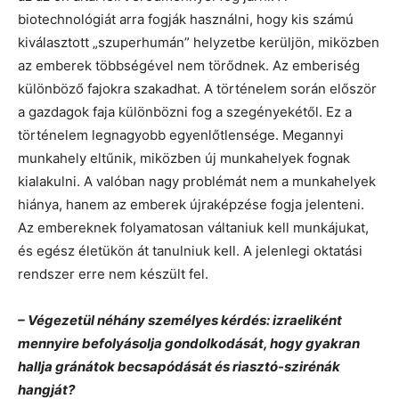
biotechnológiát arra fogják használni, hogy kis számú
kiválasztott „szuperhumán” helyzetbe kerüljön, miközben
az emberek többségével nem törődnek. Az emberiség
különböző fajokra szakadhat. A történelem során először
a gazdagok faja különbözni fog a szegényekétől. Ez a
történelem legnagyobb egyenlőtlensége. Megannyi
munkahely eltűnik, miközben új munkahelyek fognak
kialakulni. A valóban nagy problémát nem a munkahelyek
hiánya, hanem az emberek újraképzése fogja jelenteni.
Az embereknek folyamatosan váltaniuk kell munkájukat,
és egész életükön át tanulniuk kell. A jelenlegi oktatási
rendszer erre nem készült fel.
– Végezetül néhány személyes kérdés: izraeliként
mennyire befolyásolja gondolkodását, hogy gyakran
hallja gránátok becsapódását és riasztó-szirénák
hangját?