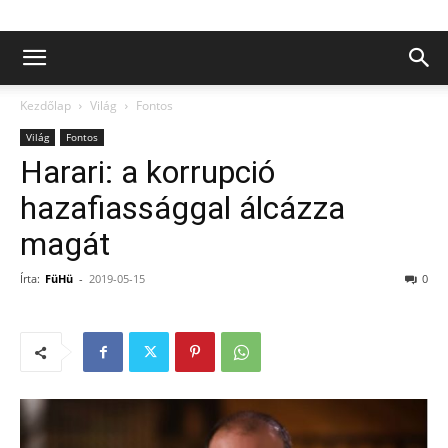
Kezdőlap
Világ
Fontos
Világ
Fontos
Harari: a korrupció
hazafiassággal álcázza
magát
Írta:
FüHü
-
2019-05-15
0