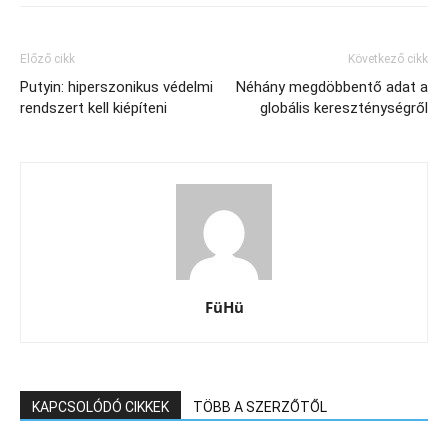
Előző cikk
Következő cikk
Putyin: hiperszonikus védelmi
Néhány megdöbbentő adat a
rendszert kell kiépíteni
globális kereszténységről
FüHü
KAPCSOLÓDÓ CIKKEK
TÖBB A SZERZŐTŐL