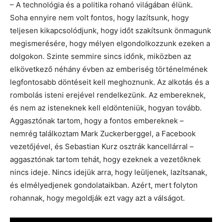
– A technológia és a politika rohanó világában élünk.
Soha ennyire nem volt fontos, hogy lazítsunk, hogy
teljesen kikapcsolódjunk, hogy időt szakítsunk önmagunk
megismerésére, hogy mélyen elgondolkozzunk ezeken a
dolgokon. Szinte semmire sincs időnk, miközben az
elkövetkező néhány évben az emberiség történelmének
legfontosabb döntéseit kell meghoznunk. Az alkotás és a
rombolás isteni erejével rendelkezünk. Az embereknek,
és nem az isteneknek kell eldönteniük, hogyan tovább.
Aggasztónak tartom, hogy a fontos embereknek –
nemrég találkoztam Mark Zuckerberggel, a Facebook
vezetőjével, és Sebastian Kurz osztrák kancellárral –
aggasztónak tartom tehát, hogy ezeknek a vezetőknek
nincs ideje. Nincs idejük arra, hogy leüljenek, lazítsanak,
és elmélyedjenek gondolataikban. Azért, mert folyton
rohannak, hogy megoldják ezt vagy azt a válságot.