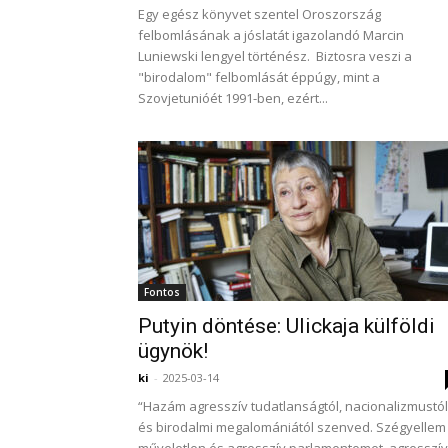
Egy egész könyvet szentel Oroszország
felbomlásának a jóslatát igazolandó Marcin
Luniewski lengyel történész. Biztosra veszi a
"birodalom" felbomlását éppúgy, mint a
Szovjetunióét 1991-ben, ezért...
Fontos
Putyin döntése: Ulickaja külföldi
ügynök!
ki
-
2025-03-14
“Hazám agresszív tudatlanságtól, nacionalizmustól
és birodalmi megalomániától szenved. Szégyellem