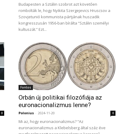
Budapesten a Sztálin szobrot azt követően
rombolták le, hogy Nyikita Szergejevics Hruscsov a
Szovjetunió kommunista pártjának huszadik
kongresszusán 1956-ban bírálta “Sztálin személyi
kultuszát.” Ezt...
Fontos
Orbán új politikai filozófiája az
euronacionalizmus lenne?
Polonius
-
2024-11-20
0
0
Mi az, hogy euronacionalizmus? “Az
euronacionalizmus a Klebelsberg által száz éve