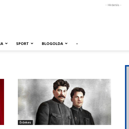
- Hirdetés -
RA
SPORT
BLOGOLDA
–
Érdekes