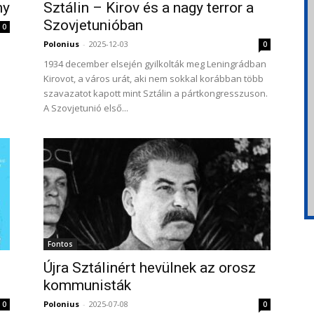
ny
Sztálin – Kirov és a nagy terror a
Szovjetunióban
0
Polonius
-
2025-12-03
0
1934 december elsején gyilkolták meg Leningrádban
Kirovot, a város urát, aki nem sokkal korábban több
szavazatot kapott mint Sztálin a pártkongresszuson.
A Szovjetunió első...
Fontos
Újra Sztálinért hevülnek az orosz
kommunisták
Polonius
-
2025-07-08
0
0