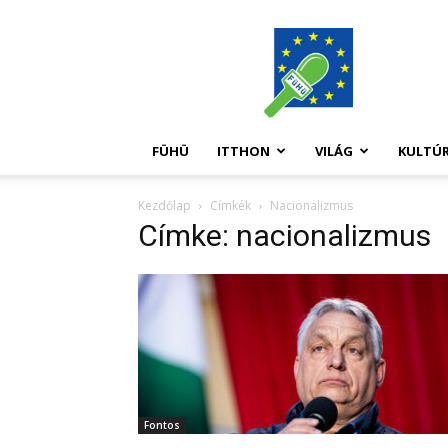
FüHü
FÜHÜ
ITTHON
VILÁG
KULTÚ
Kezdőlap
Címkék
Nacionalizmus
Címke: nacionalizmus
Fontos