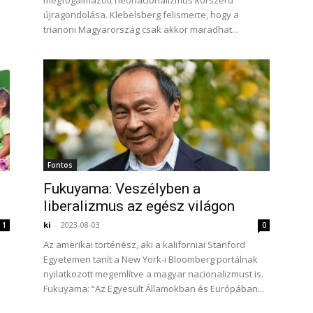
megfogalmazott neonacionalizmus korszerű
újragondolása. Klebelsberg felismerte, hogy a
trianoni Magyarország csak akkor maradhat...
Fontos
Fukuyama: Veszélyben a
liberalizmus az egész világon
ki
-
2023-08-03
1
0
Az amerikai történész, aki a kaliforniai Stanford
Egyetemen tanít a New York-i Bloomberg portálnak
nyilatkozott megemlítve a magyar nacionalizmust is.
Fukuyama: “Az Egyesült Államokban és Európában...