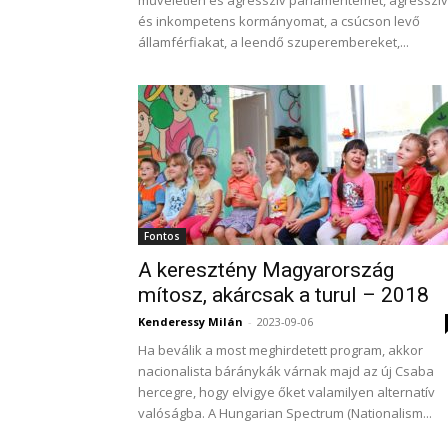
műveletlen és agresszív parlamentemet, agresszív
és inkompetens kormányomat, a csúcson levő
államférfiakat, a leendő szuperembereket,...
Fontos
A keresztény Magyarország
mítosz, akárcsak a turul – 2018
Kenderessy Milán
-
2023-09-06
Ha beválik a most meghirdetett program, akkor
nacionalista báránykák várnak majd az új Csaba
hercegre, hogy elvigye őket valamilyen alternatív
valóságba. A Hungarian Spectrum (Nationalism...