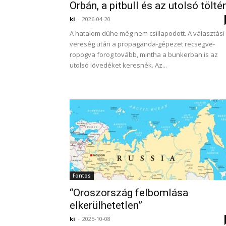
Orbán, a pitbull és az utolsó tölté
ki
-
2026-04-20
A hatalom dühe még nem csillapodott. A választási
vereség után a propaganda-gépezet recsegve-
ropogva forog tovább, mintha a bunkerban is az
utolsó lövedéket keresnék. Az...
Fontos
“Oroszország felbomlása
elkerülhetetlen”
ki
-
2025-10-08