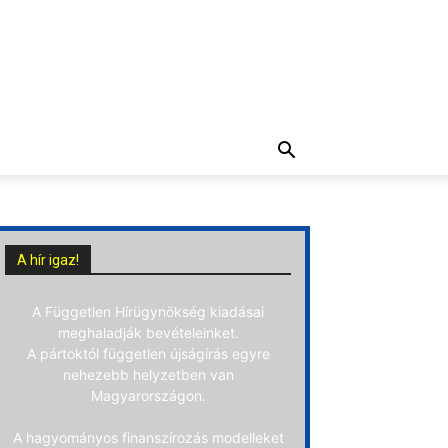
A hír igaz!
A Független Hírügynökség kiadásai
meghaladják bevételeinket.
A pártoktól független újságírás egyre
nehezebb helyzetben van
Magyarországon.
A hagyományos finanszírozás modelleket