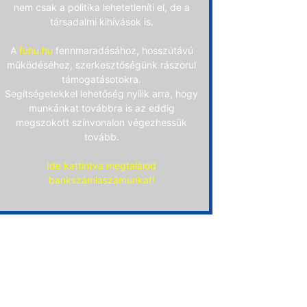
nem csak a politika lehetetleníti el, de a
társadalmi kihívások is.
A
fuhu.hu
fennmaradásához, hosszútávú
működéséhez, szerkesztőségünk rászorul
támogatásotokra.
Segítségetekkel lehetőség nyílik arra, hogy
munkánkat továbbra is az eddig
megszokott színvonalon végezhessük
tovább.
Ide kattintva megtalálod
bankszámlaszámunkat!