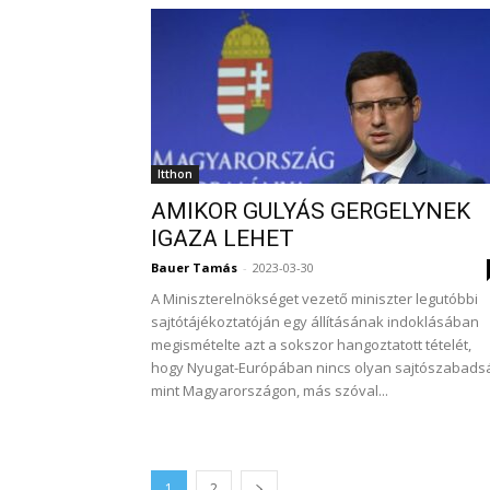
Itthon
AMIKOR GULYÁS GERGELYNEK
IGAZA LEHET
Bauer Tamás
-
2023-03-30
A Miniszterelnökséget vezető miniszter legutóbbi
sajtótájékoztatóján egy állításának indoklásában
megismételte azt a sokszor hangoztatott tételét,
hogy Nyugat-Európában nincs olyan sajtószabads
mint Magyarországon, más szóval...
1
2