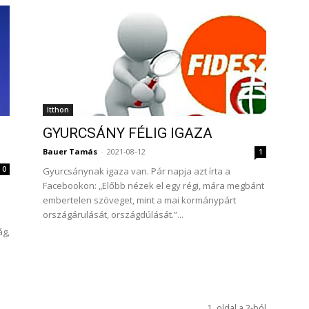
Itthon
GYURCSÁNY FÉLIG IGAZA
Bauer Tamás
-
2021-08-12
1
0
Gyurcsánynak igaza van. Pár napja azt írta a
Facebookon: „Előbb nézek el egy régi, mára megbánt
embertelen szöveget, mint a mai kormánypárt
országárulását, országdúlását.”...
ág,
1. oldal a 2-ból