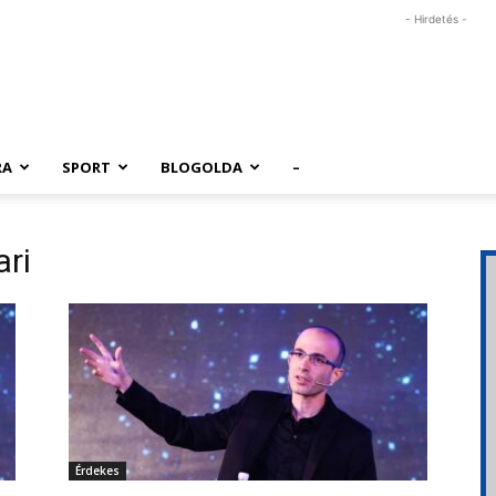
- Hirdetés -
RA
SPORT
BLOGOLDA
–
ri
Érdekes