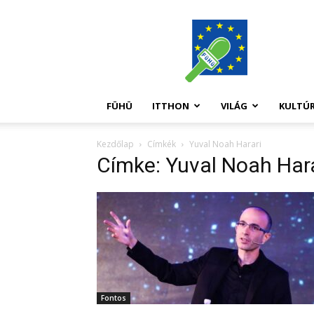
FüHü
FÜHÜ
ITTHON
VILÁG
KULTÚ
Kezdőlap
Címkék
Yuval Noah Harari
Címke: Yuval Noah Hara
Fontos