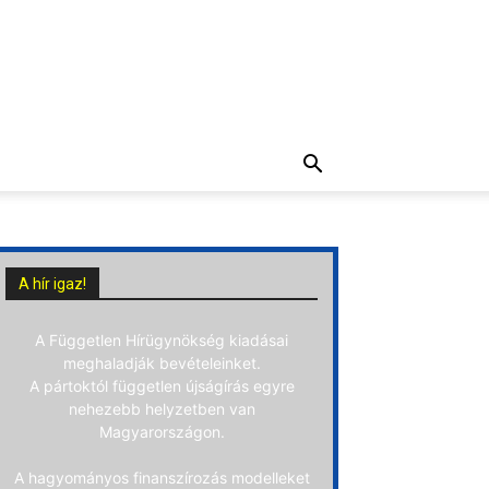
A hír igaz!
A Független Hírügynökség kiadásai
meghaladják bevételeinket.
A pártoktól független újságírás egyre
nehezebb helyzetben van
Magyarországon.
A hagyományos finanszírozás modelleket