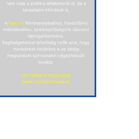
nem csak a politika lehetetleníti el, de a
társadalmi kihívások is.
A
fuhu.hu
fennmaradásához, hosszútávú
működéséhez, szerkesztőségünk rászorul
támogatásotokra.
Segítségetekkel lehetőség nyílik arra, hogy
munkánkat továbbra is az eddig
megszokott színvonalon végezhessük
tovább.
Ide kattintva megtalálod
bankszámlaszámunkat!