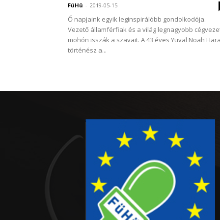
FüHü
-
2019-05-15
Ő napjaink egyik leginspirálóbb gondolkodója.
Vezető államférfiak és a világ legnagyobb cégveze
mohón isszák a szavait. A 43 éves Yuval Noah Hara
történész a...