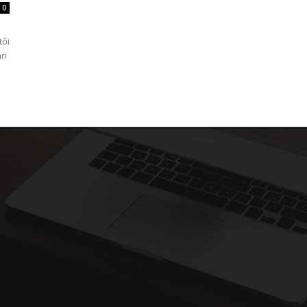
0
tői
ri