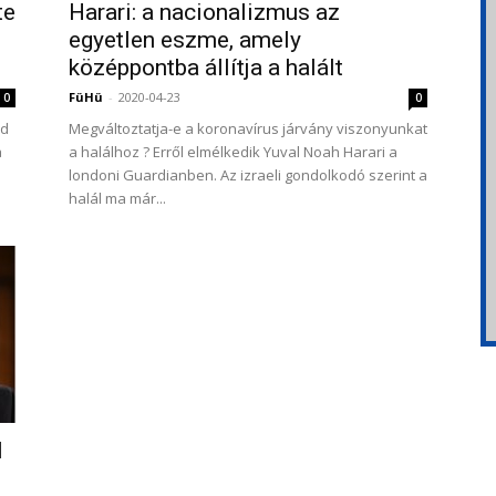
te
Harari: a nacionalizmus az
egyetlen eszme, amely
középpontba állítja a halált
FüHü
-
2020-04-23
0
0
ed
Megváltoztatja-e a koronavírus járvány viszonyunkat
a
a halálhoz ? Erről elmélkedik Yuval Noah Harari a
londoni Guardianben. Az izraeli gondolkodó szerint a
halál ma már...
l