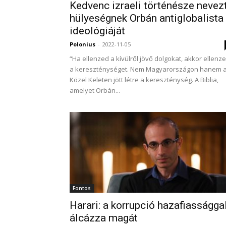
Kedvenc izraeli történésze nevez
hülyeségnek Orbán antiglobalista
ideológiáját
Polonius
-
2022-11-05
“Ha ellenzed a kívülről jövő dolgokat, akkor ellenz
a kereszténységet. Nem Magyarországon hanem 
Közel Keleten jött létre a kereszténység. A Biblia,
amelyet Orbán...
Fontos
Harari: a korrupció hazafiasságga
álcázza magát