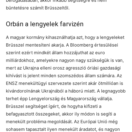
befogadásában, akkor inkább segítségre és nem
büntetésre számít Brüsszeltől.
Orbán a lengyelek farvizén
A magyar kormány kihasználhatja azt, hogy a lengyeleket
Brüsszel mentesíteni akarja. A Bloomberg értesülései
szerint ezért mindkét állam hozzájuthat az euro
milliárdokhoz, amelyekre nagyon nagy szükségük is van,
mert az Ukrajna elleni orosz agresszió óriási gazdasági
kihívást is jelent minden szomszédos állam számára. Az
ENSZ menekültügyi szervezete szerint akár ötmillióan is
kivándorolnának Ukrajnából a háború miatt. A legnagyobb
terhet épp Lengyelország és Magyarország vállalja.
Brüsszel segítséget ígért, de hogyha kifizeti a
befagyasztott összegeket, akkor ily módon is segíti a
menekült probléma megoldását. Az Európai Unió még
sohasem tapasztalt ilyen menekült áradatot, és nagyon