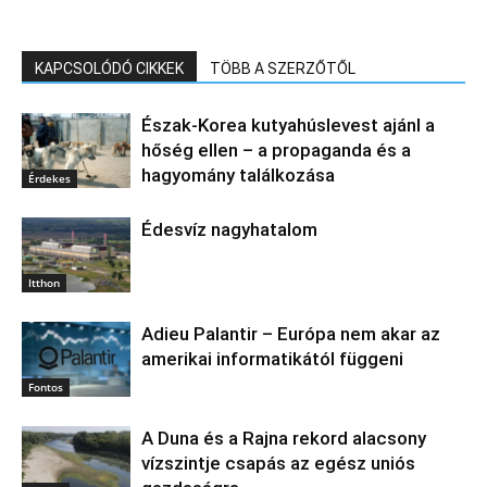
KAPCSOLÓDÓ CIKKEK
TÖBB A SZERZŐTŐL
Észak‑Korea kutyahúslevest ajánl a
hőség ellen – a propaganda és a
hagyomány találkozása
Érdekes
Édesvíz nagyhatalom
Itthon
Adieu Palantir – Európa nem akar az
amerikai informatikától függeni
Fontos
A Duna és a Rajna rekord alacsony
vízszintje csapás az egész uniós