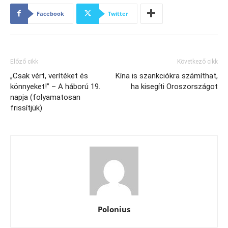
Facebook
Twitter
Előző cikk
Következő cikk
„Csak vért, verítéket és
Kína is szankciókra számíthat,
könnyeket!” – A háború 19.
ha kisegíti Oroszországot
napja (folyamatosan
frissítjük)
Polonius