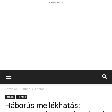
- Hirdetés -
Kezdőlap
Itthon
Fontos
Itthon
Fontos
Háborús mellékhatás: