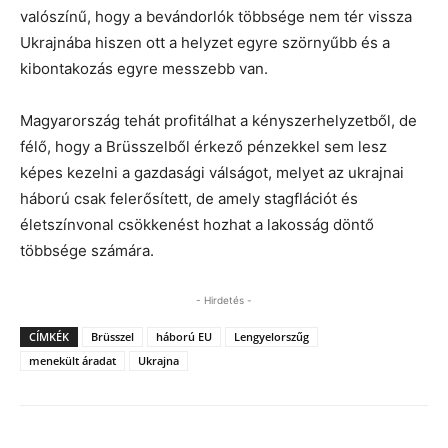
valószínű, hogy a bevándorlók többsége nem tér vissza
Ukrajnába hiszen ott a helyzet egyre szörnyűbb és a
kibontakozás egyre messzebb van.
Magyarország tehát profitálhat a kényszerhelyzetből, de
félő, hogy a Brüsszelből érkező pénzekkel sem lesz
képes kezelni a gazdasági válságot, melyet az ukrajnai
háború csak felerősített, de amely stagflációt és
életszínvonal csökkenést hozhat a lakosság döntő
többsége számára.
- Hirdetés -
CÍMKÉK
Brüsszel
háború EU
Lengyelorszűg
menekült áradat
Ukrajna