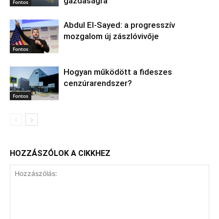
gazdaságra
Fontos
Abdul El‑Sayed: a progresszív
mozgalom új zászlóvivője
Fontos
Hogyan működött a fideszes
cenzúrarendszer?
Fontos
HOZZÁSZÓLOK A CIKKHEZ