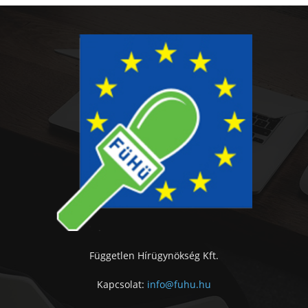
Független Hírügynökség Kft.
Kapcsolat:
info@fuhu.hu