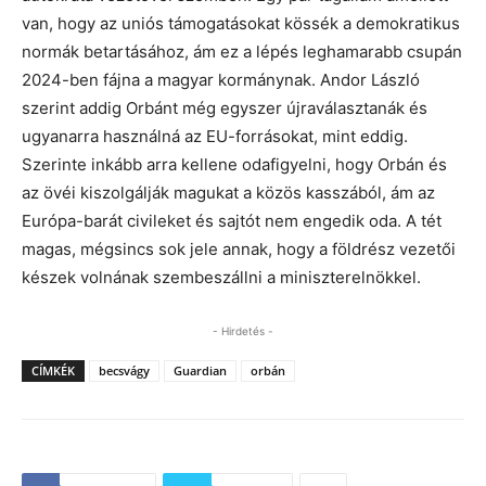
van, hogy az uniós támogatásokat kössék a demokratikus
normák betartásához, ám ez a lépés leghamarabb csupán
2024-ben fájna a magyar kormánynak. Andor László
szerint addig Orbánt még egyszer újraválasztanák és
ugyanarra használná az EU-forrásokat, mint eddig.
Szerinte inkább arra kellene odafigyelni, hogy Orbán és
az övéi kiszolgálják magukat a közös kasszából, ám az
Európa-barát civileket és sajtót nem engedik oda. A tét
magas, mégsincs sok jele annak, hogy a földrész vezetői
készek volnának szembeszállni a miniszterelnökkel.
- Hirdetés -
CÍMKÉK
becsvágy
Guardian
orbán