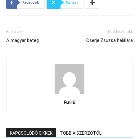
Facebook
Twitter
Előző cikk
Következő cikk
A magyar beteg
Cserje Zsuzsa halálára
FüHü
KAPCSOLÓDÓ CIKKEK
TÖBB A SZERZŐTŐL