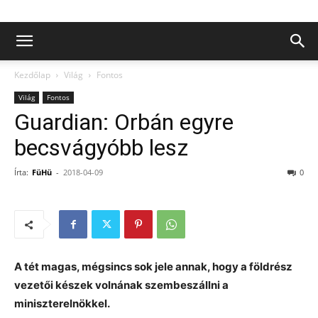
Kezdőlap
Világ
Fontos
Világ
Fontos
Guardian: Orbán egyre
becsvágyóbb lesz
Írta:
FüHü
-
2018-04-09
0
A tét magas, mégsincs sok jele annak, hogy a földrész
vezetői készek volnának szembeszállni a
miniszterelnökkel.