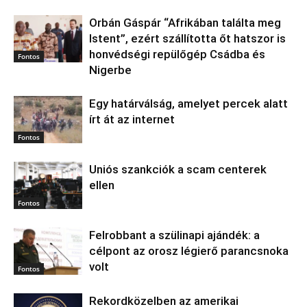
Orbán Gáspár “Afrikában találta meg
Istent”, ezért szállította őt hatszor is
honvédségi repülőgép Csádba és
Fontos
Nigerbe
Egy határválság, amelyet percek alatt
írt át az internet
Fontos
Uniós szankciók a scam centerek
ellen
Fontos
Felrobbant a szülinapi ajándék: a
célpont az orosz légierő parancsnoka
volt
Fontos
Rekordközelben az amerikai