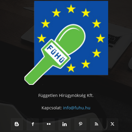
Független Hírügynökség Kft.
Kapcsolat:
info@fuhu.hu