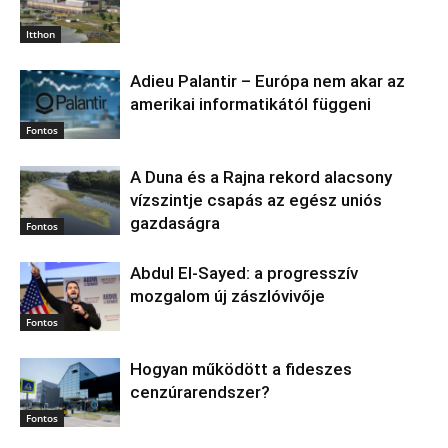
Itthon
Adieu Palantir – Európa nem akar az
amerikai informatikától függeni
Fontos
A Duna és a Rajna rekord alacsony
vízszintje csapás az egész uniós
gazdaságra
Fontos
Abdul El‑Sayed: a progresszív
mozgalom új zászlóvivője
Fontos
Hogyan működött a fideszes
cenzúrarendszer?
Fontos