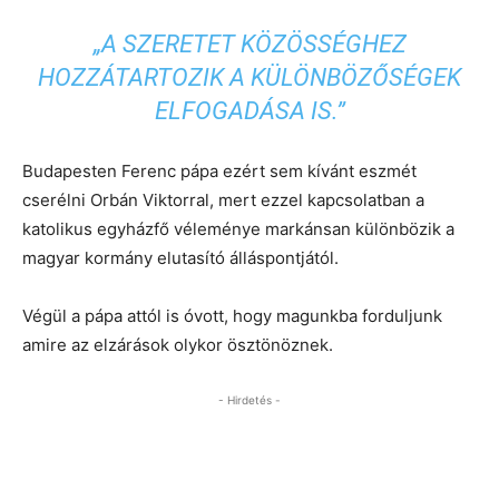
„A SZERETET KÖZÖSSÉGHEZ
HOZZÁTARTOZIK A KÜLÖNBÖZŐSÉGEK
ELFOGADÁSA IS.”
Budapesten Ferenc pápa ezért sem kívánt eszmét
cserélni Orbán Viktorral, mert ezzel kapcsolatban a
katolikus egyházfő véleménye markánsan különbözik a
magyar kormány elutasító álláspontjától.
Végül a pápa attól is óvott, hogy magunkba forduljunk
amire az elzárások olykor ösztönöznek.
- Hirdetés -