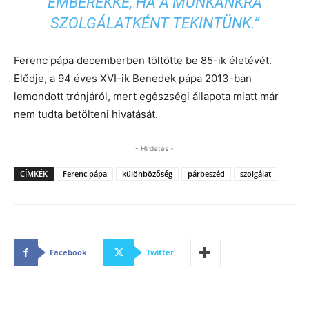
EMBEREKKÉ, HA A MUNKÁNKRA
SZOLGÁLATKÉNT TEKINTÜNK.”
Ferenc pápa decemberben töltötte be 85-ik életévét.
Elődje, a 94 éves XVI-ik Benedek pápa 2013-ban
lemondott trónjáról, mert egészségi állapota miatt már
nem tudta betölteni hivatását.
- Hirdetés -
CÍMKÉK
Ferenc pápa
különbözőség
párbeszéd
szolgálat
Facebook
Twitter