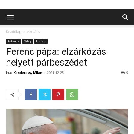
Kezdőlap
Aktuális
Aktuális
Világ
Fontos
Ferenc pápa: elzárkózás
helyett párbeszédet
Írta:
Kenderessy Milán
-
2021-12-25
0