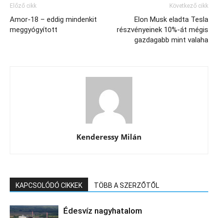
Előző cikk
Következő cikk
Amor-18 – eddig mindenkit
Elon Musk eladta Tesla
meggyógyított
részvényeinek 10%-át mégis
gazdagabb mint valaha
Kenderessy Milán
KAPCSOLÓDÓ CIKKEK
TÖBB A SZERZŐTŐL
Édesvíz nagyhatalom