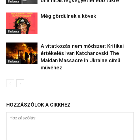
önámítás legkegyetlenebb tükre
Kultúra
Még gördülnek a kövek
Kultúra
A vitatkozás nem módszer: Kritikai
értékelés Ivan Katchanovski The
Maidan Massacre in Ukraine című
Kultúra
művéhez
HOZZÁSZÓLOK A CIKKHEZ