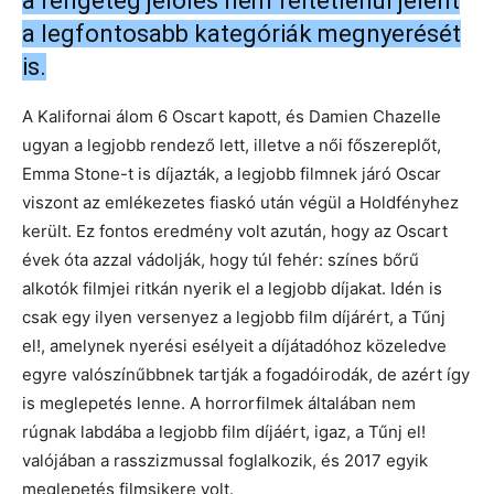
a rengeteg jelölés nem feltétlenül jelent
a legfontosabb kategóriák megnyerését
is.
A Kalifornai álom 6 Oscart kapott, és Damien Chazelle
ugyan a legjobb rendező lett, illetve a női főszereplőt,
Emma Stone-t is díjazták, a legjobb filmnek járó Oscar
viszont az emlékezetes fiaskó után végül a Holdfényhez
került. Ez fontos eredmény volt azután, hogy az Oscart
évek óta azzal vádolják, hogy túl fehér: színes bőrű
alkotók filmjei ritkán nyerik el a legjobb díjakat. Idén is
csak egy ilyen versenyez a legjobb film díjárért, a Tűnj
el!, amelynek nyerési esélyeit a díjátadóhoz közeledve
egyre valószínűbbnek tartják a fogadóirodák, de azért így
is meglepetés lenne. A horrorfilmek általában nem
rúgnak labdába a legjobb film díjáért, igaz, a Tűnj el!
valójában a rasszizmussal foglalkozik, és 2017 egyik
meglepetés filmsikere volt.