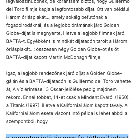
legvalószínűbbnek, de korántsem biztos, hogy Guillermo
del Toro filmje kapja a legfontosabb díjat. Ott van például
Három óriásplakát…, amely sokáig befutónak a
fogadóirodáknál, és a legjobb drámának járó Golden
Globe-díjat is megnyerte, illetve a legjobb filmnek járó
BAFTA-t. Egyébként is mindkét díjátadón tarolt a Három
óriásplakát…: összesen négy Golden Globe-ot és öt
BAFTA-díjat kapott Martin McDonagh filmje.
Igaz, a legjobb rendezőnek járó díjat a Golden Globe-
gálán és a BAFTA-díjátadón is Guillermo del Toro vehette
át, A víz érintése 13 Oscar-jelölése pedig majdnem
rekord. Ennél többet, 14-et csak a Mindent Éváról (1950),
a Titanic (1997), illetve a Kaliforniai álom kapott tavaly. A
Kaliforniai álom esete viszont intő példa is lehet abból a
szempontból, hogy