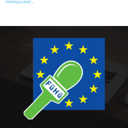
feldolgozását
.