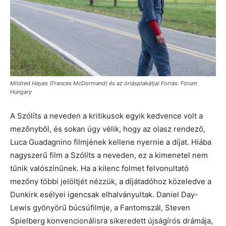
Mildred Hayes (Frances McDormand) és az óriásplakátjai Forrás: Fórum
Hungary
A Szólíts a neveden a kritikusok egyik kedvence volt a
mezőnyből, és sokan úgy vélik, hogy az olasz rendező,
Luca Guadagnino filmjének kellene nyernie a díjat. Hiába
nagyszerű film a Szólíts a neveden, ez a kimenetel nem
tűnik valószínűnek. Ha a kilenc folmet felvonultató
mezőny többi jelöltjét nézzük, a díjátadóhoz közeledve a
Dunkirk esélyei igencsak elhalványultak. Daniel Day-
Lewis gyönyörű búcsúfilmje, a Fantomszál, Steven
Spielberg konvencionálisra sikeredett újságírós drámája,