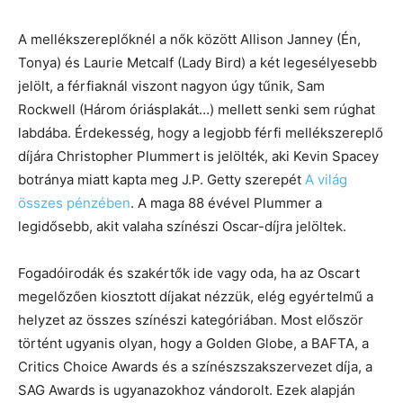
A mellékszereplőknél a nők között Allison Janney (Én,
Tonya) és Laurie Metcalf (Lady Bird) a két legesélyesebb
jelölt, a férfiaknál viszont nagyon úgy tűnik, Sam
Rockwell (Három óriásplakát…) mellett senki sem rúghat
labdába. Érdekesség, hogy a legjobb férfi mellékszereplő
díjára Christopher Plummert is jelölték, aki Kevin Spacey
botránya miatt kapta meg J.P. Getty szerepét
A világ
összes pénzében
. A maga 88 évével Plummer a
legidősebb, akit valaha színészi Oscar-díjra jelöltek.
Fogadóirodák és szakértők ide vagy oda, ha az Oscart
megelőzően kiosztott díjakat nézzük, elég egyértelmű a
helyzet az összes színészi kategóriában. Most először
történt ugyanis olyan, hogy a Golden Globe, a BAFTA, a
Critics Choice Awards és a színészszakszervezet díja, a
SAG Awards is ugyanazokhoz vándorolt. Ezek alapján