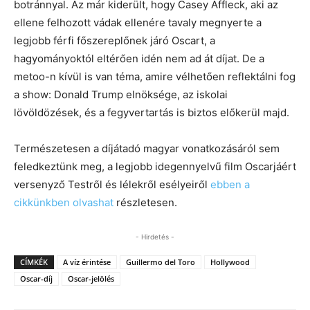
botránnyal. Az már kiderült, hogy Casey Affleck, aki az
ellene felhozott vádak ellenére tavaly megnyerte a
legjobb férfi főszereplőnek járó Oscart, a
hagyományoktól eltérően idén nem ad át díjat. De a
metoo-n kívül is van téma, amire vélhetően reflektálni fog
a show: Donald Trump elnöksége, az iskolai
lövöldözések, és a fegyvertartás is biztos előkerül majd.
Természetesen a díjátadó magyar vonatkozásáról sem
feledkeztünk meg, a legjobb idegennyelvű film Oscarjáért
versenyző Testről és lélekről esélyeiről
ebben a
cikkünkben olvashat
részletesen.
- Hirdetés -
CÍMKÉK
A víz érintése
Guillermo del Toro
Hollywood
Oscar-díj
Oscar-jelölés