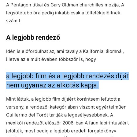
A Pentagon titkai és Gary Oldman churchilles mozija, A
legsötétebb óra pedig inkább csak a töltelékjelöltnek
számít.
A legjobb rendező
Idén is előfordulhat az, ami tavaly a Kaliforniai álomnál,
illetve az elmúlt éveben többször is, hogy
a legjobb film és a legjobb rendezés díját
nem ugyanaz az alkotás kapja.
Mint láttuk, a legjobb film díjáért korántsem lefutott a
verseny, a rendezői kategóriában viszont egyértelműen
Guillermo del Torót tartják a legesélyesebbnek. A
mexikói rendezőt először 2006-ban A faun labirintusáért
jelölték, most pedig a legjobb eredeti forgatókönyv