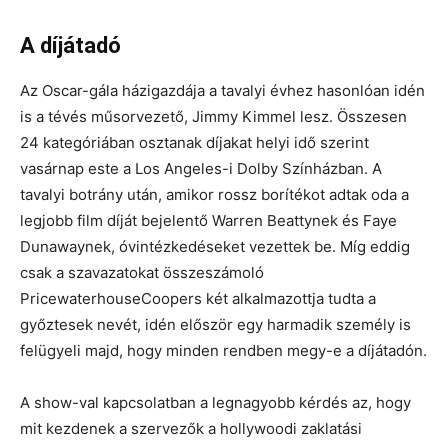
A díjátadó
Az Oscar-gála házigazdája a tavalyi évhez hasonlóan idén
is a tévés műsorvezető, Jimmy Kimmel lesz. Összesen
24 kategóriában osztanak díjakat helyi idő szerint
vasárnap este a Los Angeles-i Dolby Színházban. A
tavalyi botrány után, amikor rossz borítékot adtak oda a
legjobb film díját bejelentő Warren Beattynek és Faye
Dunawaynek, óvintézkedéseket vezettek be. Míg eddig
csak a szavazatokat összeszámoló
PricewaterhouseCoopers két alkalmazottja tudta a
győztesek nevét, idén először egy harmadik személy is
felügyeli majd, hogy minden rendben megy-e a díjátadón.
A show-val kapcsolatban a legnagyobb kérdés az, hogy
mit kezdenek a szervezők a hollywoodi zaklatási