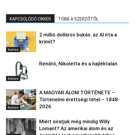
KAPCSOLÓDÓ CIKKEK
TÖBB A SZERZŐTŐL
2 millió dolláros bukás: az AI írta a
krimit?
Kultúra
Renátó, Nikoletta és a hajléktalan
Kultúra
A MAGYAR ÁLOM TÖRTÉNETE –
Történelmi érettségi tétel – 1848-
2026
Kultúra
Miért siratjuk még mindig Willy
Lomant? Az amerikai álom és az