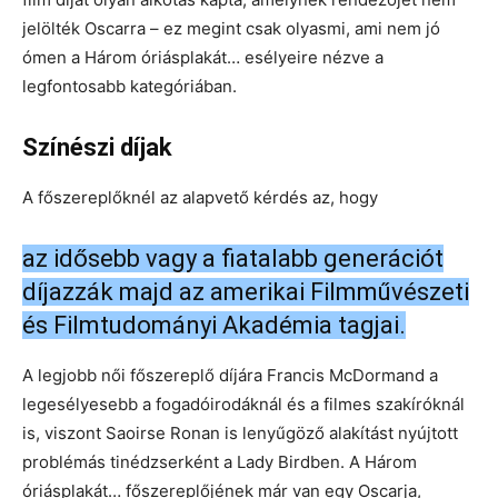
jelölték Oscarra – ez megint csak olyasmi, ami nem jó
ómen a Három óriásplakát… esélyeire nézve a
legfontosabb kategóriában.
Színészi díjak
A főszereplőknél az alapvető kérdés az, hogy
az idősebb vagy a fiatalabb generációt
díjazzák majd az amerikai Filmművészeti
és Filmtudományi Akadémia tagjai.
A legjobb női főszereplő díjára Francis McDormand a
legesélyesebb a fogadóirodáknál és a filmes szakíróknál
is, viszont Saoirse Ronan is lenyűgöző alakítást nyújtott
problémás tinédzserként a Lady Birdben. A Három
óriásplakát… főszereplőjének már van egy Oscarja,