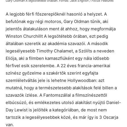
Gary Oldman A legsötétebb órában. Forrás: Jack English / Focus Features
A legjobb férfi főszereplőknél hasonló a helyzet. A
befutónak egy régi motoros, Gary Oldman tűnik, aki
jelentős átalakuláson ment át ahhoz, hogy megformálja
Winston Churchillt A legsötétebb órában, ezt pedig
általában szeretik az akadémia szavazói. A második
legesélyesebb Timothy Chalamet, a Szólíts a neveden
Eliója, aki a filmben kamaszfiúként egy nála idősebb
férfivel esik szerelembe. A 22 éves francia-amerikai
színész győzelme a szakértők szerint egyfajta
szemléletváltás jele is lehetne Hollywoodban: azt
mutatná, hogy a természetesebb alakítások felé billen a
szavazók ízlése. A Fantomszállal a filmszínészettől
elbúcsúzó, és emlékezetes utolsó alakítást nyújtó Daniel-
Day Lewist is jelölték a kategóriában, de most nem
tartozik a legesélyesebbek közé, és már így is 3 Oscarja
van.