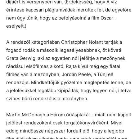
díjáért is versenyben van. (Érdekesség, hogy A víz
érintése kapcsán plágiumvádak merültek fel, de egyelőre
nem úgy tűnik, hogy ez befolyásolná a film Oscar-
esélyeit.)
A rendezői kategóriában Christopher Nolant tartják a
fogadóirodák a második legesélyesebbnek, őt követi
Greta Gerwig, aki az egyetlen női jelöltje a mezőnynek,
ráadásul elsőfilmes alkotó. Rajta kívül még egy fiatal
filmes van a mezőnyben, Jordan Peele, a Tűnj el!
rendezője. Mindkettőjük győzelme meglepetés lenne, de
a jelölésükkel legalább kipipálták, hogy legyen női, illetve
színes bőrű rendező is a mezőnyben.
Martin McDonagh a Három óriásplakát… miatt nem kapott
jelölést rendezőként csak forgatókönyvíróként. Mivel
eddig mindössze négyszer fordult elő, hogy a legjobb
film díját olyan alkotás kapta, amelynek rendezőjét nem