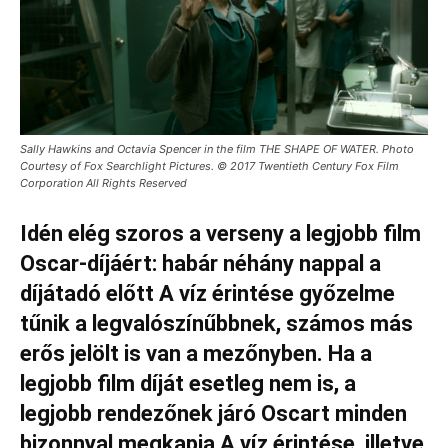
Sally Hawkins and Octavia Spencer in the film THE SHAPE OF WATER. Photo
Courtesy of Fox Searchlight Pictures. © 2017 Twentieth Century Fox Film
Corporation All Rights Reserved
Idén elég szoros a verseny a legjobb film
Oscar-díjáért: habár néhány nappal a
díjátadó előtt A víz érintése győzelme
tűnik a legvalószínűbbnek, számos más
erős jelölt is van a mezőnyben. Ha a
legjobb film díját esetleg nem is, a
legjobb rendezőnek járó Oscart minden
bizonnyal megkapja A víz érintése, illetve