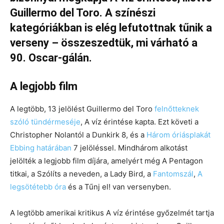
Guillermo del Toro. A színészi
kategóriákban is elég lefutottnak tűnik a
verseny – összeszedtük, mi várható a
90. Oscar-gálán.
A legjobb film
A legtöbb, 13 jelölést Guillermo del Toro
felnőtteknek
szóló tündérmeséje
, A víz érintése kapta. Ezt követi a
Christopher Nolantól a Dunkirk 8, és a
Három óriásplakát
Ebbing határában
7 jelöléssel. Mindhárom alkotást
jelölték a legjobb film díjára, amelyért még A Pentagon
titkai, a Szólíts a neveden, a Lady Bird, a
Fantomszál
,
A
legsötétebb óra
és a Tűnj el! van versenyben.
A legtöbb amerikai kritikus A víz érintése győzelmét tartja