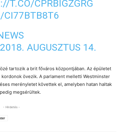
://T.CO/CPRBIGZGRG
/CI77BTB8T6
 NEWS
2018. AUGUSZTUS 14.
zé tartozik a brit főváros központjában. Az épületet
i kordonok övezik. A parlament melletti Westminster
éses merényletet követtek el, amelyben hatan haltak
 pedig megsérültek.
- Hirdetés -
ter