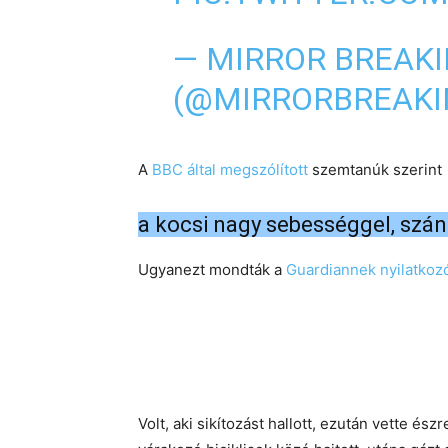
— MIRROR BREAK
(@MIRRORBREAKI
A
BBC által megszólított
szemtanúk szerint
a kocsi nagy sebességgel, szá
Ugyanezt mondták a
Guardiannek nyilatkoz
Volt, aki sikítozást hallott, ezután vette ész