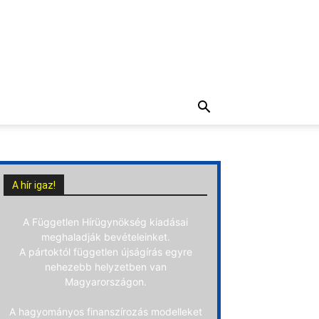
A hír igaz!
A Független Hírügynökség kiadásai
meghaladják bevételeinket.
A pártoktól független újságírás egyre
nehezebb helyzetben van
Magyarországon.
A hagyományos finanszírozás modelleket