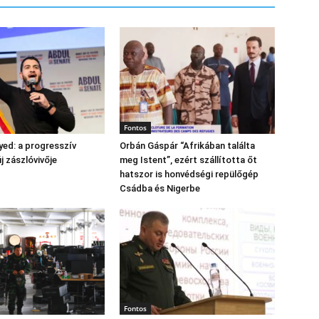
Fontos
yed: a progresszív
Orbán Gáspár “Afrikában találta
 zászlóvivője
meg Istent”, ezért szállította őt
hatszor is honvédségi repülőgép
Csádba és Nigerbe
Fontos