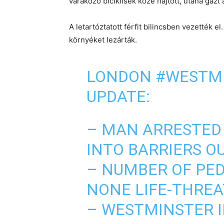
várakozó biciklisek közé hajtott, utána gázt
A letartóztatott férfit bilincsben vezették el
környéket lezárták.
LONDON
#WESTM
UPDATE:
– MAN ARRESTED
INTO BARRIERS O
– NUMBER OF PED
NONE LIFE-THRE
– WESTMINSTER 