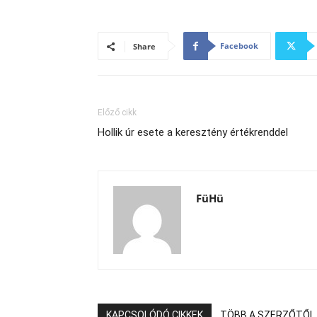
Facebook
Share
Előző cikk
Hollik úr esete a keresztény értékrenddel
FüHü
KAPCSOLÓDÓ CIKKEK
TÖBB A SZERZŐTŐL