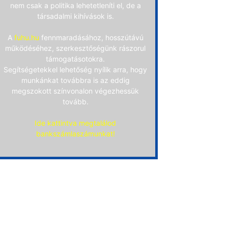
nem csak a politika lehetetleníti el, de a
társadalmi kihívások is.
A
fuhu.hu
fennmaradásához, hosszútávú
működéséhez, szerkesztőségünk rászorul
támogatásotokra.
Segítségetekkel lehetőség nyílik arra, hogy
munkánkat továbbra is az eddig
megszokott színvonalon végezhessük
tovább.
Ide kattintva megtalálod
bankszámlaszámunkat!