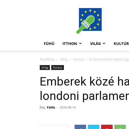
FüHü
FÜHÜ
ITTHON
VILÁG
KULTÚ
Kezdőlap
Világ
Fontos
Emberek közé hajtott eg
Világ
Fontos
Emberek közé haj
londoni parlame
Írta:
FüHü
-
2018-08-14