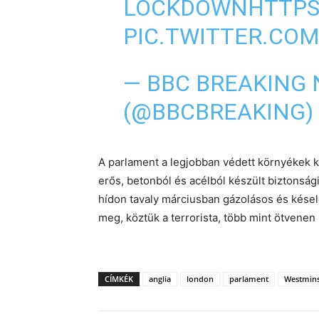
LOCKDOWN
HTTPS
PIC.TWITTER.COM
— BBC BREAKING
(@BBCBREAKING)
A parlament a legjobban védett környékek kö
erős, betonból és acélból készült biztonság
hídon tavaly márciusban gázolásos és késel
meg, köztük a terrorista, több mint ötvenen
CÍMKÉK
anglia
london
parlament
Westmins