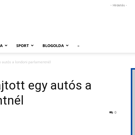
- Hirdetés -
RA
SPORT
BLOGOLDA
–
y autós a londoni parlamentnél
tott egy autós a
ntnél
0