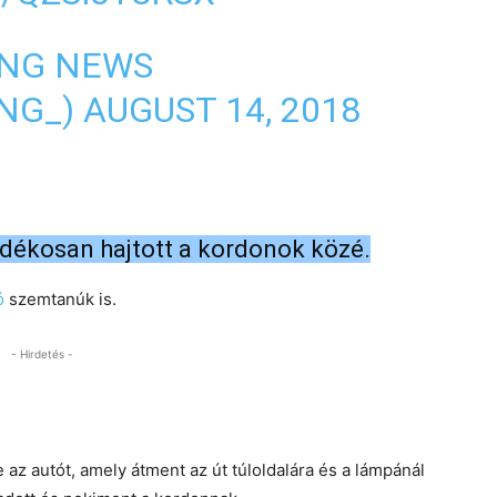
ING NEWS
NG_)
AUGUST 14, 2018
ndékosan hajtott a kordonok közé.
ó
szemtanúk is.
- Hirdetés -
re az autót, amely átment az út túloldalára és a lámpánál