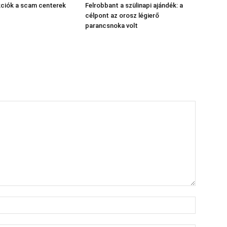
kciók a scam centerek
Felrobbant a szülinapi ajándék: a
célpont az orosz légierő
parancsnoka volt