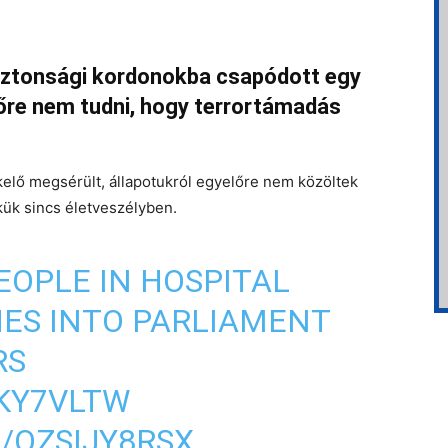
biztonsági kordonokba csapódott egy
lőre nem tudni, hogy terrortámadás
kelő megsérült, állapotukról egyelőre nem közöltek
ikük sincs életveszélyben.
EOPLE IN HOSPITAL
ES INTO PARLIAMENT
RS
DKY7VLTW
/QZSIJY8RSX