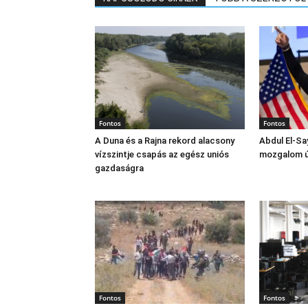
Fontos
Fontos
A Duna és a Rajna rekord alacsony
Abdul El‑Sa
vízszintje csapás az egész uniós
mozgalom új
gazdaságra
Fontos
Fontos