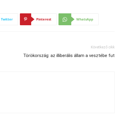
Twitter
Pinterest
WhatsApp
Következő cikk
Törökország: az illiberális állam a vesztébe fut