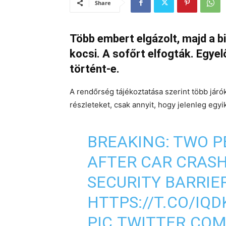
Share
Több embert elgázolt, majd a 
kocsi. A sofőrt elfogták. Egye
történt-e.
A rendőrség tájékoztatása szerint több járó
részleteket, csak annyit, hogy jelenleg egy
BREAKING: TWO P
AFTER CAR CRASH
SECURITY BARRIE
HTTPS://T.CO/IQ
PIC.TWITTER.COM