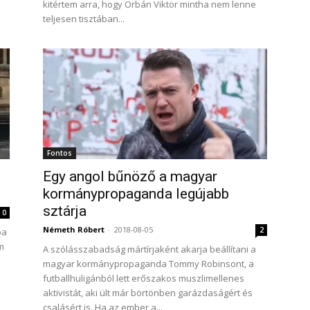
kitértem arra, hogy Orbán Viktor mintha nem lenne
teljesen tisztában...
Fontos
Egy angol bűnöző a magyar
kormánypropaganda legújabb
sztárja
0
Németh Róbert
-
2018-08-05
2
ba
m
A szólásszabadság mártírjaként akarja beállítani a
magyar kormánypropaganda Tommy Robinsont, a
futballhuligánból lett erőszakos muszlimellenes
aktivistát, aki ült már börtönben garázdaságért és
csalásért is. Ha az ember a...