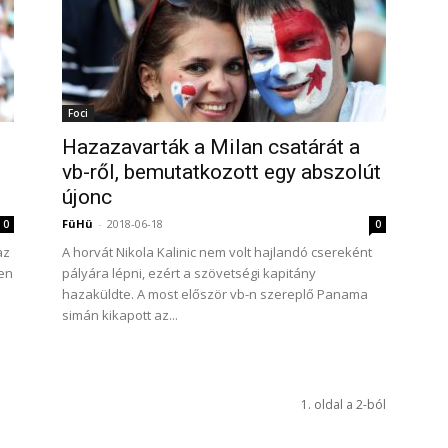
Foci
Hazazavarták a Milan csatárát a
vb-ről, bemutatkozott egy abszolút
újonc
FüHü
-
2018-06-18
0
0
az
A horvát Nikola Kalinic nem volt hajlandó csereként
sen
pályára lépni, ezért a szövetségi kapitány
hazaküldte. A most először vb-n szereplő Panama
simán kikapott az...
1. oldal a 2-ból