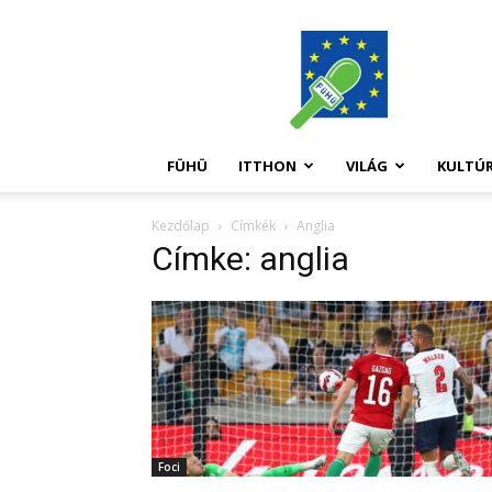
FüHü
FÜHÜ
ITTHON
VILÁG
KULTÚ
Kezdőlap
Címkék
Anglia
Címke: anglia
Foci