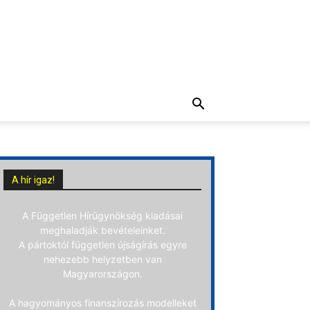
A hír igaz!
A Független Hírügynökség kiadásai
meghaladják bevételeinket.
A pártoktól független újságírás egyre
nehezebb helyzetben van
Magyarországon.
A hagyományos finanszírozás modelleket