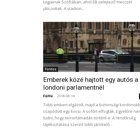
tagjainak Szófiában, ahol EB selejtező meccset
játszottak. A stadion...
Fontos
Emberek közé hajtott egy autós a
londoni parlamentnél
FüHü
-
2018-08-14
Több embert elgázolt, majd a biztonsági kordonok
csapódott egy kocsi. A sofőrt elfogták. Egyelőre ne
tudni, hogy terrortámadás történt-e. A rendőrség
tájékoztatása szerint több járókelő...