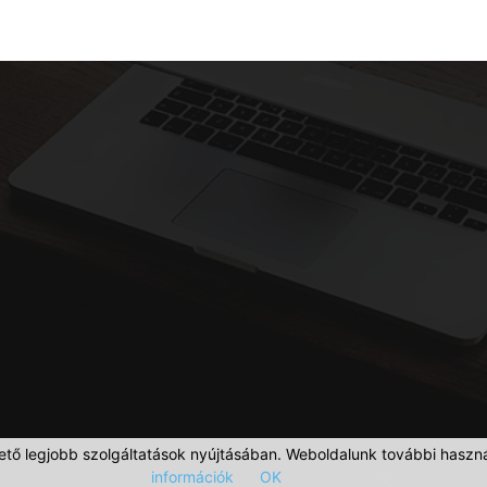
ető legjobb szolgáltatások nyújtásában. Weboldalunk további haszná
információk
OK