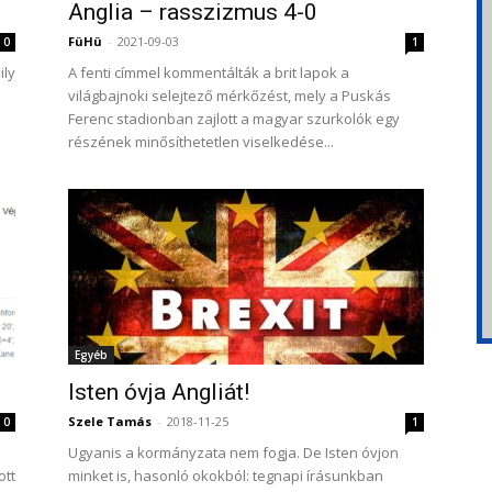
Anglia – rasszizmus 4-0
FüHü
-
2021-09-03
0
1
ily
A fenti címmel kommentálták a brit lapok a
világbajnoki selejtező mérkőzést, mely a Puskás
Ferenc stadionban zajlott a magyar szurkolók egy
részének minősíthetetlen viselkedése...
Egyéb
Isten óvja Angliát!
Szele Tamás
-
2018-11-25
0
1
Ugyanis a kormányzata nem fogja. De Isten óvjon
ott
minket is, hasonló okokból: tegnapi írásunkban