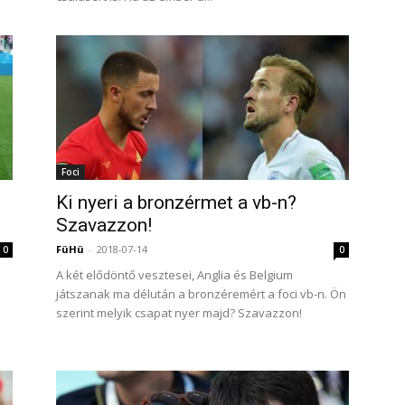
Foci
Ki nyeri a bronzérmet a vb-n?
Szavazzon!
FüHü
-
2018-07-14
0
0
A két elődöntő vesztesei, Anglia és Belgium
játszanak ma délután a bronzéremért a foci vb-n. Ön
szerint melyik csapat nyer majd? Szavazzon!