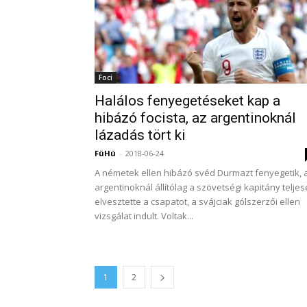
Foci
Halálos fenyegetéseket kap a
hibázó focista, az argentinoknál
lázadás tört ki
FüHü
-
2018-06-24
A németek ellen hibázó svéd Durmazt fenyegetik, 
argentinoknál állítólag a szövetségi kapitány telje
elvesztette a csapatot, a svájciak gólszerzői ellen
vizsgálat indult. Voltak...
1
2