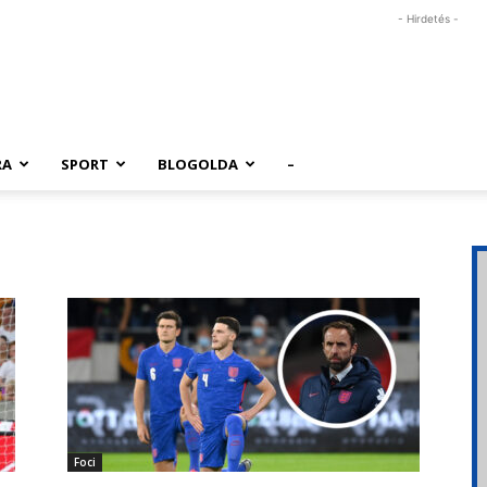
- Hirdetés -
RA
SPORT
BLOGOLDA
–
Foci