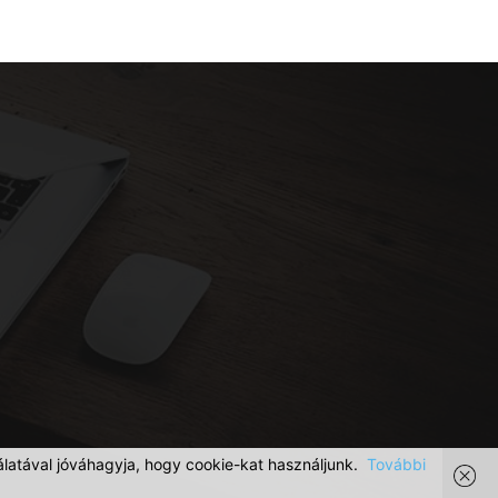
latával jóváhagyja, hogy cookie-kat használjunk.
További