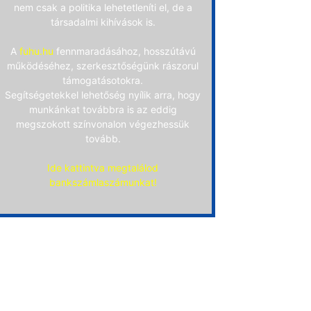
nem csak a politika lehetetleníti el, de a
társadalmi kihívások is.
A
fuhu.hu
fennmaradásához, hosszútávú
működéséhez, szerkesztőségünk rászorul
támogatásotokra.
Segítségetekkel lehetőség nyílik arra, hogy
munkánkat továbbra is az eddig
megszokott színvonalon végezhessük
tovább.
Ide kattintva megtalálod
bankszámlaszámunkat!