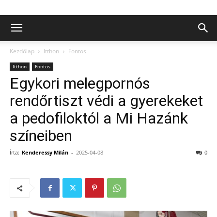
Kezdőlap
Itthon
Fontos
Itthon
Fontos
Egykori melegpornós
rendőrtiszt védi a gyerekeket
a pedofiloktól a Mi Hazánk
színeiben
Írta:
Kenderessy Milán
-
2025-04-08
0