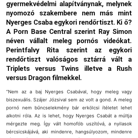
gyermekvédelmi alapítványnak, melynek
nyomozó szakembere nem más mint
Nyerges Csaba egykori rendőrtiszt. Ki ő?
A Porn Base Central szerint Ray Simon
néven vállalt meleg pornós videókat.
Perintfalvy Rita szerint az egykori
rendőrtiszt valóságos sztárrá vált a
Triplets versus Twins illetve a Rush
versus Dragon filmekkel.
“Nem az a baj Nyerges Csabával, hogy meleg vagy
biszexuális. Szájer Józsival sem az volt a gond. A meleg
pornó nem bűncselekmény bár erkölcsi ítéletet lehet
alkotni róla. Az is lehet, hogy Nyerges Csabát a múltja
mérgezte meg. Így vált homofób uszítóvá, a nyilasok
bércsicskájává, aki mindenre, hangsúlyozom, mindenre