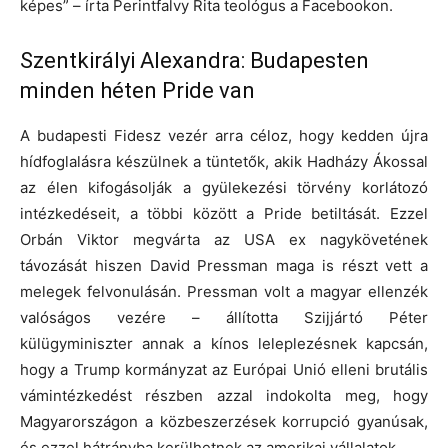
képes” – írta Perintfalvy Rita teológus a Facebookon.
Szentkirályi Alexandra: Budapesten
minden héten Pride van
A budapesti Fidesz vezér arra céloz, hogy kedden újra
hídfoglalásra készülnek a tüntetők, akik Hadházy Ákossal
az élen kifogásolják a gyülekezési törvény korlátozó
intézkedéseit, a többi között a Pride betiltását. Ezzel
Orbán Viktor megvárta az USA ex nagykövetének
távozását hiszen David Pressman maga is részt vett a
melegek felvonulásán. Pressman volt a magyar ellenzék
valóságos vezére – állította Szijjártó Péter
külügyminiszter annak a kínos leleplezésnek kapcsán,
hogy a Trump kormányzat az Európai Unió elleni brutális
vámintézkedést részben azzal indokolta meg, hogy
Magyarországon a közbeszerzések korrupció gyanúsak,
és ezzel hátrányba kerülhetnek az amerikai vállalatok.