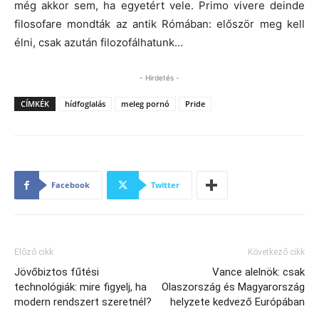
még akkor sem, ha egyetért vele. Primo vivere deinde
filosofare mondták az antik Rómában: először meg kell
élni, csak azután filozofálhatunk…
- Hirdetés -
CÍMKÉK
hídfoglalás
meleg pornó
Pride
Facebook
Twitter
Előző cikk
Következő cikk
Jövőbiztos fűtési
Vance alelnök: csak
technológiák: mire figyelj, ha
Olaszország és Magyarország
modern rendszert szeretnél?
helyzete kedvező Európában