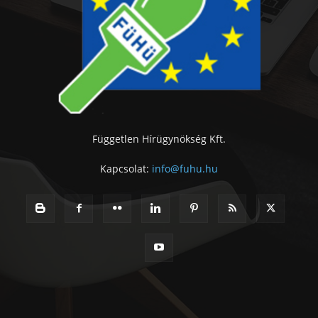
Független Hírügynökség Kft.
Kapcsolat:
info@fuhu.hu