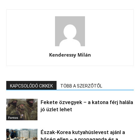
Kenderessy Milán
KAPCSOLÓDÓ CIKKEK
TÖBB A SZERZŐTŐL
Fekete özvegyek – a katona férj halála
jó üzlet lehet
Fontos
Észak‑Korea kutyahúslevest ajánl a
hőség ellen – a propaganda és a