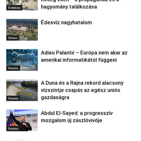
hagyomány találkozása
Érdekes
Édesvíz nagyhatalom
Itthon
Adieu Palantir – Európa nem akar az
amerikai informatikától függeni
Fontos
A Duna és a Rajna rekord alacsony
vízszintje csapás az egész uniós
gazdaságra
Fontos
Abdul El‑Sayed: a progresszív
mozgalom új zászlóvivője
Fontos