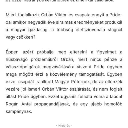
Miért foglalkozik Orbán Viktor és csapata ennyit a Pride-
dal amikor negyedik éve siralmas eredményeket produkál
a magyar gazdaság, a többség életszínvonala stagnál
vagy csökken?
Éppen azért próbálja meg elterelni a figyelmet a
húsbavágó problémákról Orbán, mert nincs pénze a
választópolgárok megvásárlására viszont Pride ügyben
maga mögött érzi a közvélemény támogatását. Egyben
ezzel csapdát is állított Magyar Péternek, de az ellenzék
vezére jól ismeri Orbán Viktor észjárását, és nem foglalt
állást Pride ügyben. Ezzel ugyanis feladta volna a labdát
Rogán Antal propagandájának, és egy újabb homofób
kampánynak.
- Hirdetés -