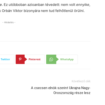
e
. Ez utóbboban azioanban tévedett: nem volt
ennyike
,
rbán Viktor bizonyára nem tud felhőtlenül örülni.
- Hirdetés -
Twitter
Pinterest
WhatsApp
Következő cikk
A csecsen elnök szerint Ukrajna Nagy-
Oroszország része lesz