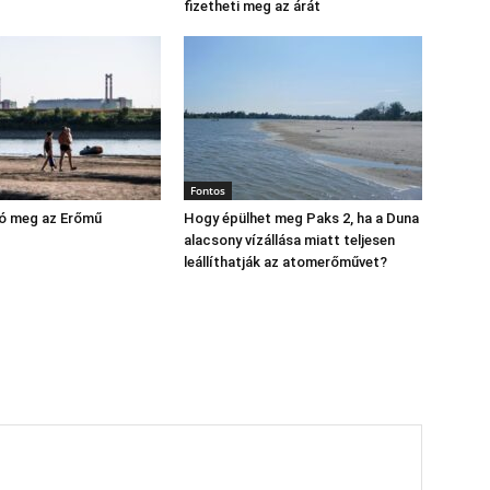
fizetheti meg az árát
Fontos
yó meg az Erőmű
Hogy épülhet meg Paks 2, ha a Duna
alacsony vízállása miatt teljesen
leállíthatják az atomerőművet?