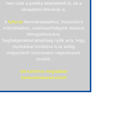
nem csak a politika lehetetleníti el, de a
társadalmi kihívások is.
A
fuhu.hu
fennmaradásához, hosszútávú
működéséhez, szerkesztőségünk rászorul
támogatásotokra.
Segítségetekkel lehetőség nyílik arra, hogy
munkánkat továbbra is az eddig
megszokott színvonalon végezhessük
tovább.
Ide kattintva megtalálod
bankszámlaszámunkat!