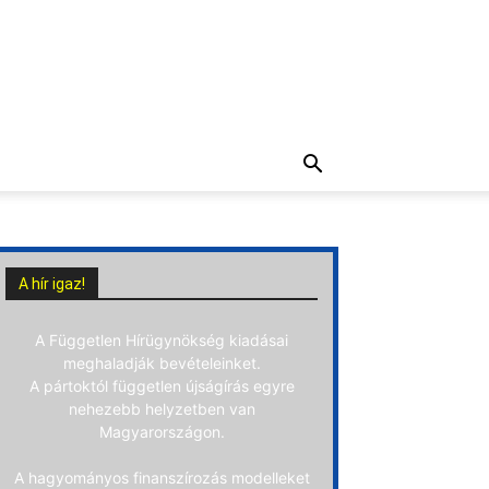
A hír igaz!
A Független Hírügynökség kiadásai
meghaladják bevételeinket.
A pártoktól független újságírás egyre
nehezebb helyzetben van
Magyarországon.
A hagyományos finanszírozás modelleket