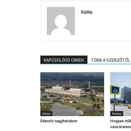
FüHü
KAPCSOLÓDÓ CIKKEK
TÖBB A SZERZŐTŐL
Itthon
Fontos
Édesvíz nagyhatalom
Hogyan műk
cenzúraren