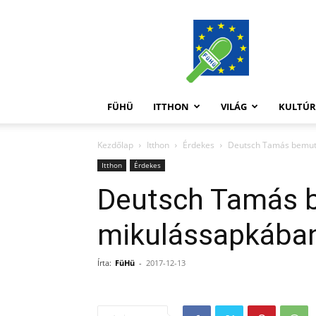
FüHü
FÜHÜ
ITTHON
VILÁG
KULTÚ
Kezdőlap
Itthon
Érdekes
Deutsch Tamás bemuta
Itthon
Érdekes
Deutsch Tamás b
mikulássapkában
Írta:
FüHü
-
2017-12-13