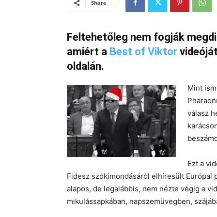
Share
Feltehetőleg nem fogják megdi
amiért a
Best of Viktor
videójá
oldalán.
Mint ism
Pharaonn
válasz h
karácson
beszámo
Ezt a vi
Fidesz szókimondásáról elhíresült Európai p
alapos, de legalábbis, nem nézte végig a vi
mikulássapkában, napszemüvegben, szájában 