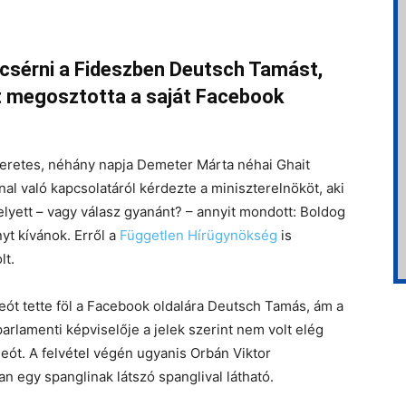
csérni a Fideszben Deutsch Tamást,
t megosztotta a saját Facebook
eretes, néhány napja Demeter Márta néhai Ghait
al való kapcsolatáról kérdezte a miniszterelnököt, aki
elyett – vagy válasz gyanánt? – annyit mondott: Boldog
yt kívánok. Erről a
Független Hírügynökség
is
lt.
deót tette föl a Facebook oldalára Deutsch Tamás, ám a
arlamenti képviselője a jelek szerint nem volt elég
deót. A felvétel végén ugyanis Orbán Viktor
egy spanglinak látszó spanglival látható.