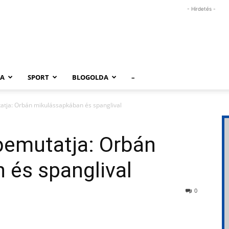
- Hirdetés -
RA
SPORT
BLOGOLDA
–
tja: Orbán mikulássapkában és spanglival
emutatja: Orbán
 és spanglival
0