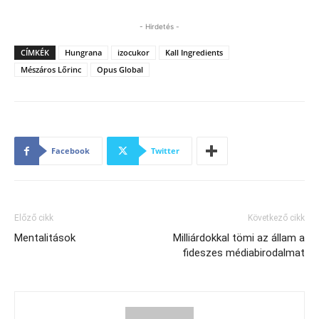
- Hirdetés -
CÍMKÉK
Hungrana
izocukor
Kall Ingredients
Mészáros Lőrinc
Opus Global
Facebook
Twitter
Előző cikk
Következő cikk
Mentalitások
Milliárdokkal tömi az állam a
fideszes médiabirodalmat