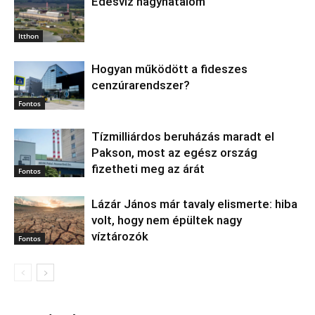
Édesvíz nagyhatalom
Itthon
Hogyan működött a fideszes
cenzúrarendszer?
Fontos
Tízmilliárdos beruházás maradt el
Pakson, most az egész ország
fizetheti meg az árát
Fontos
Lázár János már tavaly elismerte: hiba
volt, hogy nem épültek nagy
víztározók
Fontos