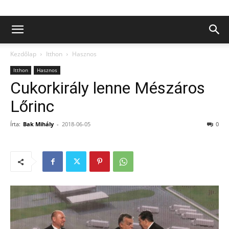
Kezdőlap
Itthon
Hasznos
Itthon
Hasznos
Cukorkirály lenne Mészáros
Lőrinc
Írta:
Bak Mihály
-
2018-06-05
0