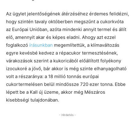
Az ügylet jelentőségének átérzéséhez érdemes felidézni,
hogy szintén tavaly októberben megszűnt a cukorkvóta
az Európai Unióban, azóta mindenki annyit termel és állít
elő, amennyit akar és képes eladni. Ahogy azt ezzel
foglalkozó
írásunkban
megemlítettük, a klímaváltozás
egyre kevésbé kedvez a répacukor termesztésének,
várakozások szerint a kukoricából előállított folyékony
izocukoré a jövő, bár akkor is még szinte elhanyagolható
volt a részaránya: a 18 millió tonnás európai
cukortermelésen belül mindössze 720 ezer tonna. Ebbe
lépett be a Kall új üzeme, akkor még Mészáros
kisebbségi tulajdonában.
- Hirdetés -