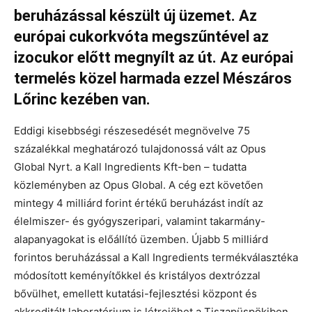
beruházással készült új üzemet. Az
európai cukorkvóta megszűntével az
izocukor előtt megnyílt az út. Az európai
termelés közel harmada ezzel Mészáros
Lőrinc kezében van.
Eddigi kisebbségi részesedését megnövelve 75
százalékkal meghatározó tulajdonossá vált az Opus
Global Nyrt. a Kall Ingredients Kft-ben – tudatta
közleményben az Opus Global. A cég ezt követően
mintegy 4 milliárd forint értékű beruházást indít az
élelmiszer- és gyógyszeripari, valamint takarmány-
alapanyagokat is előállító üzemben. Újabb 5 milliárd
forintos beruházással a Kall Ingredients termékválasztéka
módosított keményítőkkel és kristályos dextrózzal
bővülhet, emellett kutatási-fejlesztési központ és
akkreditált laboratórium is létrejöhet a Tiszapüspökiben