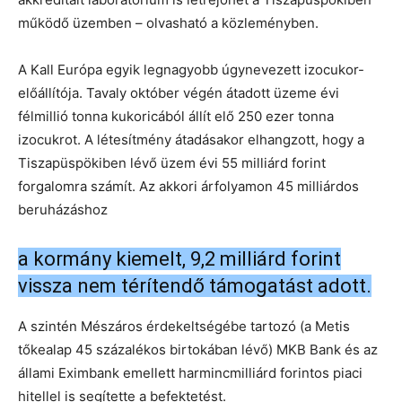
működő üzemben – olvasható a közleményben.
A Kall Európa egyik legnagyobb úgynevezett izocukor-
előállítója. Tavaly október végén átadott üzeme évi
félmillió tonna kukoricából állít elő 250 ezer tonna
izocukrot. A létesítmény átadásakor elhangzott, hogy a
Tiszapüspökiben lévő üzem évi 55 milliárd forint
forgalomra számít. Az akkori árfolyamon 45 milliárdos
beruházáshoz
a kormány kiemelt, 9,2 milliárd forint
vissza nem térítendő támogatást adott.
A szintén Mészáros érdekeltségébe tartozó (a Metis
tőkealap 45 százalékos birtokában lévő) MKB Bank és az
állami Eximbank emellett harmincmilliárd forintos piaci
hitellel is segítette a befektetést.