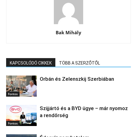
Bak Mihály
KAPCSOLÓDÓ CIKKEK
TÖBB A SZERZŐTŐL
Orbán és Zelenszkij Szerbiában
Fontos
Szijjártó és a BYD ügye – már nyomoz
a rendőrség
Fontos