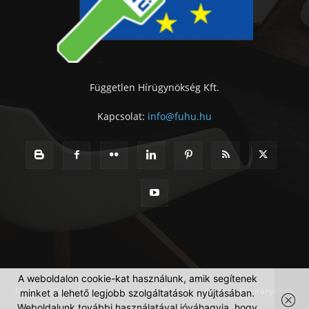
Független Hírügynökség Kft.
Kapcsolat:
info@fuhu.hu
A weboldalon cookie-kat használunk, amik segítenek
Médiaajánlat
Impresszum
Szerzői jogok
Adatkezelési irányelvek
minket a lehető legjobb szolgáltatások nyújtásában.
Weboldalunk további használatával jóváhagyja, hogy