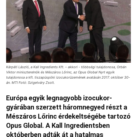
Kárpáti László, a Kall Ingredients Kft. – akkori - többségi tulajdonosa, Orbán
Viktor miniszterelnök és Mészáros Lőrinc, az Opus Global Nyrt egyik
tulajdonosa a kft. tiszapüspöki izocukorüzemének avatásán 2017. október 30-
án. MTI Fotó: Szigetváry Zsolt.
Európa egyik legnagyobb izocukor-
gyárában szerzett háromnegyed részt a
Mészáros Lőrinc érdekeltségébe tartozó
Opus Global. A Kall Ingredientsben
októberben adták át a hatalmas