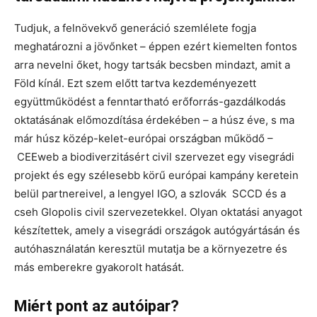
Tudjuk, a felnövekvő generáció szemlélete fogja
meghatározni a jövőnket – éppen ezért kiemelten fontos
arra nevelni őket, hogy tartsák becsben mindazt, amit a
Föld kínál. Ezt szem előtt tartva kezdeményezett
együttműködést a fenntartható erőforrás-gazdálkodás
oktatásának előmozdítása érdekében – a húsz éve, s ma
már húsz közép-kelet-európai országban működő –
CEEweb a biodiverzitásért civil szervezet egy visegrádi
projekt és egy szélesebb körű európai kampány keretein
belül partnereivel, a lengyel IGO, a szlovák SCCD és a
cseh Glopolis civil szervezetekkel. Olyan oktatási anyagot
készítettek, amely a visegrádi országok autógyártásán és
autóhasználatán keresztül mutatja be a környezetre és
más emberekre gyakorolt hatását.
Miért pont az autóipar?