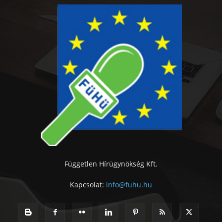
Független Hírügynökség Kft.
Kapcsolat:
info@fuhu.hu