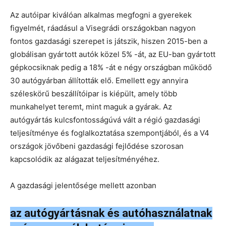
Az autóipar kiválóan alkalmas megfogni a gyerekek
figyelmét, ráadásul a Visegrádi országokban nagyon
fontos gazdasági szerepet is játszik, hiszen 2015-ben a
globálisan gyártott autók közel 5% -át, az EU-ban gyártott
gépkocsiknak pedig a 18% -át e négy országban működő
30 autógyárban állították elő. Emellett egy annyira
széleskörű beszállítóipar is kiépült, amely több
munkahelyet teremt, mint maguk a gyárak. Az
autógyártás kulcsfontosságúvá vált a régió gazdasági
teljesítménye és foglalkoztatása szempontjából, és a V4
országok jövőbeni gazdasági fejlődése szorosan
kapcsolódik az alágazat teljesítményéhez.
A gazdasági jelentősége mellett azonban
az autógyártásnak és autóhasználatnak