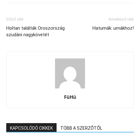
Előző cikk
Következő cikk
Holtan találták Oroszország
Hatumák: urnákhoz!
szudáni nagykövetét
FüHü
KAPCSOLÓDÓ CIKKEK
TÖBB A SZERZŐTŐL