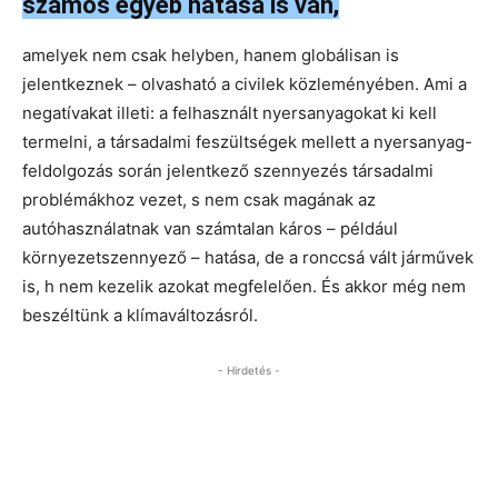
számos egyéb hatása is van,
amelyek nem csak helyben, hanem globálisan is
jelentkeznek – olvasható a civilek közleményében. Ami a
negatívakat illeti: a felhasznált nyersanyagokat ki kell
termelni, a társadalmi feszültségek mellett a nyersanyag-
feldolgozás során jelentkező szennyezés társadalmi
problémákhoz vezet, s nem csak magának az
autóhasználatnak van számtalan káros – például
környezetszennyező – hatása, de a ronccsá vált járművek
is, h nem kezelik azokat megfelelően. És akkor még nem
beszéltünk a klímaváltozásról.
- Hirdetés -