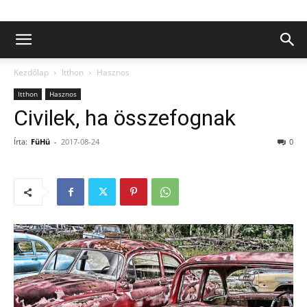
Kezdőlap
Itthon
Hasznos
Itthon
Hasznos
Civilek, ha összefognak
Írta:
FüHü
-
2017-08-24
0