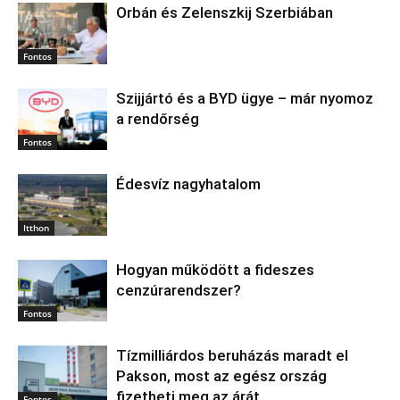
Orbán és Zelenszkij Szerbiában
Fontos
Szijjártó és a BYD ügye – már nyomoz
a rendőrség
Fontos
Édesvíz nagyhatalom
Itthon
Hogyan működött a fideszes
cenzúrarendszer?
Fontos
Tízmilliárdos beruházás maradt el
Pakson, most az egész ország
fizetheti meg az árát
Fontos