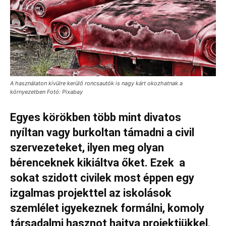
A használaton kívülre kerülő roncsautók is nagy kárt okozhatnak a
környezetben Fotó: Pixabay
Egyes körökben több mint divatos
nyíltan vagy burkoltan támadni a civil
szervezeteket, ilyen meg olyan
bérenceknek kikiáltva őket. Ezek a
sokat szidott civilek most éppen egy
izgalmas projekttel az iskolások
szemlélet igyekeznek formálni, komoly
társadalmi hasznot hajtva projektjükkel.