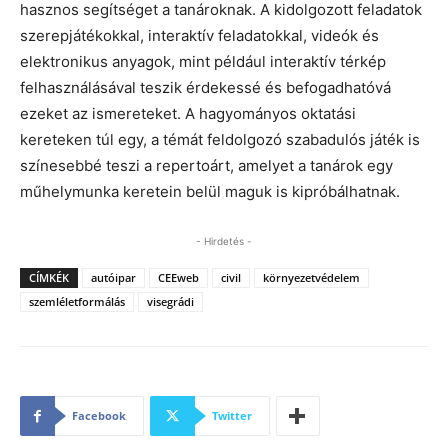
hasznos segítséget a tanároknak. A kidolgozott feladatok
szerepjátékokkal, interaktív feladatokkal, videók és
elektronikus anyagok, mint például interaktív térkép
felhasználásával teszik érdekessé és befogadhatóvá
ezeket az ismereteket. A hagyományos oktatási
kereteken túl egy, a témát feldolgozó szabadulós játék is
színesebbé teszi a repertoárt, amelyet a tanárok egy
műhelymunka keretein belül maguk is kipróbálhatnak.
- Hirdetés -
CÍMKÉK
autóipar
CEEweb
civil
környezetvédelem
szemléletformálás
visegrádi
Facebook
Twitter