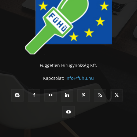
Független Hírügynökség Kft.
Kapcsolat:
info@fuhu.hu