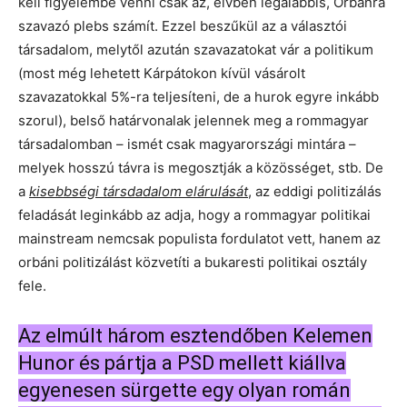
kell figyelembe venni csak az, elvben legalábbis, Orbánra
szavazó plebs számít. Ezzel beszűkül az a választói
társadalom, melytől azután szavazatokat vár a politikum
(most még lehetett Kárpátokon kívül vásárolt
szavazatokkal 5%-ra teljesíteni, de a hurok egyre inkább
szorul), belső határvonalak jelennek meg a rommagyar
társadalomban – ismét csak magyarországi mintára –
melyek hosszú távra is megosztják a közösséget, stb. De
a
kisebbségi társdadalom elárulását
, az eddigi politizálás
feladását leginkább az adja, hogy a rommagyar politikai
mainstream nemcsak populista fordulatot vett, hanem az
orbáni politizálást közvetíti a bukaresti politikai osztály
fele.
Az elmúlt három esztendőben Kelemen
Hunor és pártja a PSD mellett kiállva
egyenesen sürgette egy olyan román