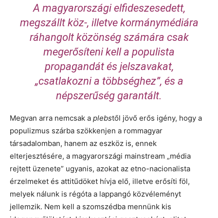
A magyarországi elfideszesedett,
megszállt köz-, illetve kormánymédiára
ráhangolt közönség számára csak
megerősíteni kell a populista
propagandát és jelszavakat,
„csatlakozni a többséghez”, és a
népszerűség garantált.
Megvan arra nemcsak a
plebs
től jövő erős igény, hogy a
populizmus szárba szökkenjen a rommagyar
társadalomban, hanem az eszköz is, ennek
elterjesztésére, a magyarországi mainstream „média
rejtett üzenete” ugyanis, azokat az etno-nacionalista
érzelmeket és attitűdöket hívja elő, illetve erősíti föl,
melyek nálunk is régóta a lappangó közvéleményt
jellemzik. Nem kell a szomszédba mennünk kis