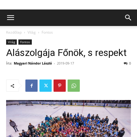
Kezdőlap
Világ
Fontos
Világ
Fontos
Alászolgája Főnök, s respekt
Írta:
Magyari Nándor László
-
2019-09-17
0