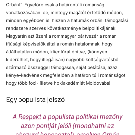
Orbánt”. Egyelőre csak a határontúli románság
vonatkozásában, de, mintegy magától értetődő módon,
minden egyébben is, hiszen a hatumák orbáni támogatási
rendszere szerves következménye belpolitikájának.
Magyarán azt üzeni a rommagyar pártvezér a román
ifjúsági képviselők által a román hatalomnak, hogy
átláthatatlan módon, klientúrát építve, (könnyen
kiderülhet, hogy illegálisan) nagyobb költségvetésből
származó összeggel támogassa, saját belátása, azaz
kénye-kedvének megfelelően a határon túli románságot,
hogy több foci- illetve hokiakadémiát Moldovába!
Egy populista jelszó
A R
espekt
a populista politikai mezőny
azon pontját jelöli (mondhatni az
abszurd boncasztal), amelyen Orbán