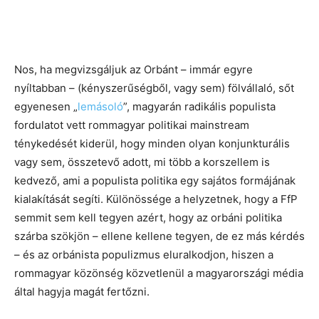
Nos, ha megvizsgáljuk az Orbánt – immár egyre
nyíltabban – (kényszerűségből, vagy sem) fölvállaló, sőt
egyenesen „
lemásoló
”, magyarán radikális populista
fordulatot vett rommagyar politikai mainstream
ténykedését kiderül, hogy minden olyan konjunkturális
vagy sem, összetevő adott, mi több a korszellem is
kedvező, ami a populista politika egy sajátos formájának
kialakítását segíti. Különössége a helyzetnek, hogy a FfP
semmit sem kell tegyen azért, hogy az orbáni politika
szárba szökjön – ellene kellene tegyen, de ez más kérdés
– és az orbánista populizmus eluralkodjon, hiszen a
rommagyar közönség közvetlenül a magyarországi média
által hagyja magát fertőzni.