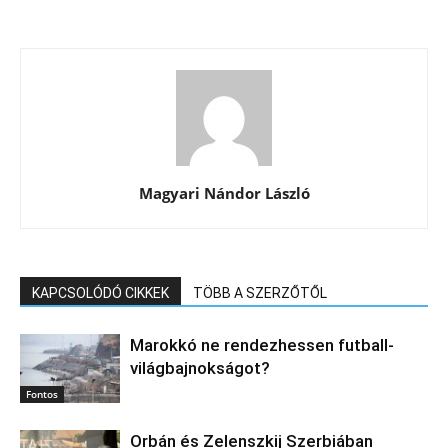
Magyari Nándor László
KAPCSOLÓDÓ CIKKEK
TÖBB A SZERZŐTŐL
Marokkó ne rendezhessen futball-
világbajnokságot?
Fontos
Orbán és Zelenszkij Szerbiában