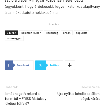
szülőfalujában – magyar közpénzen létrehozott
(egyébként, hogy érdekesebb legyen katolikus alapítvány
által működtetett) hokiakadémia.
- Hirdetés -
CÍMKÉK
Kelemen Hunor
kisebbség
orbán
populista
rommagyar
Facebook
Twitter
Előző cikk
Következő cikk
Ismét negatív rekord a
Újra nyílik a bérolló az állami
forinttól – FRISS Matolcsy
cégek kárára
lökdösi fölfelé?