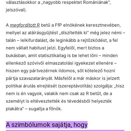
választásokkor a „nagyobb respektet Romániának”,
jelszóval).
A
megfordított R
betű a FfP elnökének keresztnevében,
mellyel az aláírásgyűjtést „díszítették ki” még jelez némi –
talán – lelkifurdalást, de leginkább a rejtőzködést, a fel
nem vállalt habitust jelzi. Egyfelől, mert biztos a
bukásban, amit statisztikailag is be lehet lőni – minden
ellenkező szóvivői elmaszatolási igyekezet ellenére –
hiszen egy pártvezérnek ildomos, sőt kötelező hozni
pártja szavazatarányát. Másfelől a már máskor is jelzett
politikai árulás elrejtését (szereptávolítás) szolgálja: „hisz
nem is én vagyok, valakik nem csak az R betűt, de a
személyt is eltévesztették és tévedésből helyezték
plakátra” – sugallja a főnök.
A szimbólumok sajátja, hogy