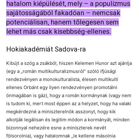
hatalom kiépülését, mely – a populizmus
sajátosságából fakadóan – nemcsak
potenciálisan, hanem tőlegesen sem
lehet más csak kisebbség-ellenes.
Hokiakadémiát Sadova-ra
Kibújt a szög a zsákból, hiszen Kelemen Hunor azt ajánlja
(egy a „román multikulturalizmusról” szóló ifjúsági
rendezvényen a monokulturalista, élesen multikulti
ellenes Orbánt egy ilyen rendezvényen promotálni
önmagában is gáz), hogy a román kormánynak (vagy nem
is tudom ki, mert most éppen az a helyzet, hogy ha valaki
megkérdezné a miniszterelnök asszonyt, hogy kik
alkotják legálisan és legitim módon a kormányát, minden
bizonnyal nehezére esne a miniszterek nevét
fölsorolnia), vagy hatalomnak „le kellene másolnia