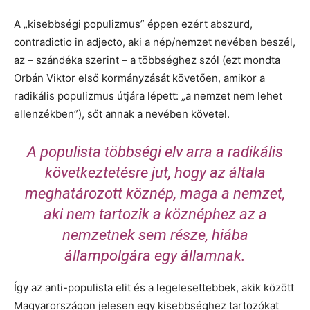
A „kisebbségi populizmus” éppen ezért abszurd,
contradictio in adjecto, aki a nép/nemzet nevében beszél,
az – szándéka szerint – a többséghez szól (ezt mondta
Orbán Viktor első kormányzását követően, amikor a
radikális populizmus útjára lépett: „a nemzet nem lehet
ellenzékben”), sőt annak a nevében követel.
A populista többségi elv arra a radikális
következtetésre jut, hogy az általa
meghatározott köznép, maga a nemzet,
aki nem tartozik a köznéphez az a
nemzetnek sem része, hiába
állampolgára egy államnak.
Így az anti-populista elit és a legelesettebbek, akik között
Magyarországon jelesen egy kisebbséghez tartozókat