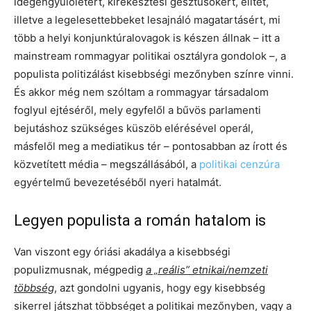
idegengyűlöletért, kirekesztési gesztusokért, elitet,
illetve a legelesettebbeket lesajnáló magatartásért, mi
több a helyi konjunktúralovagok is készen állnak – itt a
mainstream rommagyar politikai osztályra gondolok –, a
populista politizálást kisebbségi mezőnyben színre vinni.
És akkor még nem szóltam a rommagyar társadalom
foglyul ejtéséről, mely egyfelől a bűvös parlamenti
bejutáshoz szükséges küszöb elérésével operál,
másfelől meg a mediatikus tér – pontosabban az írott és
közvetített média – megszállásából, a
politikai cenzúra
egyértelmű bevezetéséből nyeri hatalmát.
Legyen populista a román hatalom is
Van viszont egy óriási akadálya a kisebbségi
populizmusnak, mégpedig
a „reális” etnikai/nemzeti
többség
, azt gondolni ugyanis, hogy egy kisebbség
sikerrel játszhat többséget a politikai mezőnyben, vagy a