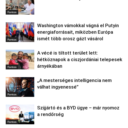
Fontos
Washington vámokkal vágná el Putyin
energiaforrásait, miközben Európa
ismét több orosz gázt vásárol
Fontos
A vécé is tiltott terület lett:
hétköznapok a ciszjordániai telepesek
árnyékában
Fontos
„A mesterséges intelligencia nem
válhat ingyenessé”
Fontos
Szijjártó és a BYD ügye – már nyomoz
a rendőrség
Fontos