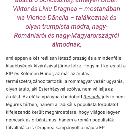
Viktor és Liviu Dragnea – mostanában
via Viorica Dăncila – találkoznak és
olyan trumpista módra, nagy-
Romániáról és nagy-Magyarországról
álmodnak,
ami éppen a két reálisan létező ország és a mindenféle
kisebbségek kizárásával jönne létre. Hogy mit keres ott a
FfP és Kelemen Hunor, az már az árulás
természetrajzához tartozik, a rommagyar vezér ugyanis,
olyan áruló, aki Esterházyval szólva, nem vállalja az
árulást. Az előkampányban bedobott
Respekt
jelszó nem
légüres térben, hanem a radikális populista fordulatot
kifejezendő került meghírdetésre, hogy világos legyen
nemcsak az orbánizmus, hanem a román populisták
fölvállalása is (Dragnea kampányolt a májusi EP