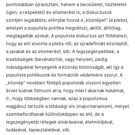
pontosabban újraosztani, hanem a becsületet, tiszteletet
(igen, a respektet) és elismerést is, a diskurzusok
szintjén legalábbis, előnybe hozva a „köznépet” (a plebst,
amelyet a populista politika megcéloz), akitől, állítólag,
megtagadták azokat. A populista diskurzus azt föltételezi,
hogy az elit elvonta a plebs-től, az újradefiniált köznéptől,
a javakat és az elismerést, stb. A legszegényebbek, a
kisebbségek (bevándorlók, vagy helyiek), pedig
másságukkal fenyegetik a köznép biztonságát, aki így a
populista politikusok és formációk védelmére szorul. A
„köznép” nevében föllépő populisták viszont egyetlen
érvet tudnak fölhozni arra, hogy miért akarnak hatalmat,
ti., hogy többségben vannak, azaz a populizmus
magjához tartozik a többségi elv (majoritarianism), melyet
szembefordítanak különösképpen az elit, de a
legszegényebb rétegek elvárásaival, életmódjával,
tudásával, tapasztalatával, stb.