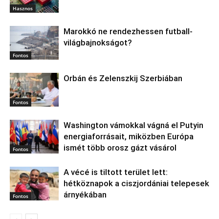
Hasznos
Marokkó ne rendezhessen futball-
világbajnokságot?
Fontos
Orbán és Zelenszkij Szerbiában
Fontos
Washington vámokkal vágná el Putyin
energiaforrásait, miközben Európa
ismét több orosz gázt vásárol
Fontos
A vécé is tiltott terület lett:
hétköznapok a ciszjordániai telepesek
árnyékában
Fontos