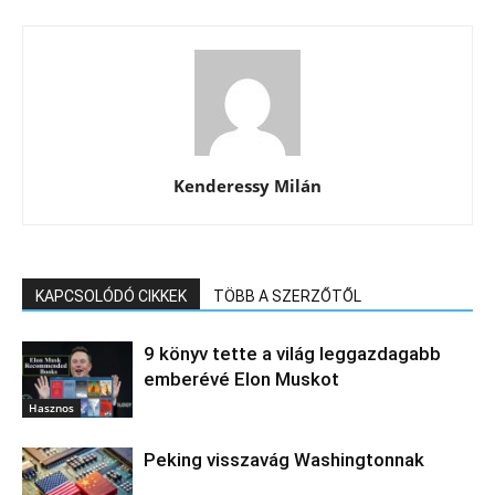
Kenderessy Milán
KAPCSOLÓDÓ CIKKEK
TÖBB A SZERZŐTŐL
9 könyv tette a világ leggazdagabb
emberévé Elon Muskot
Hasznos
Peking visszavág Washingtonnak