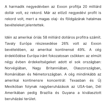
A harmadik negyedévben az Exxon profitja 20 milliárd
dollár volt, ez rekord. Már az előző negyedévi profit is
rekord volt, mert a magas olaj- és földgázárak hatalmas
bevételeket jelentettek.
Idén az amerikai óriás 58 milliárd dolláros profitra számít.
Tavaly Európa részesedése 26% volt az Exxon
bevételében, az amerikai kontinensé 49%. A cég
érdeklődése Európa iránt fokozatosan csökken: az elmúlt
négy évben érdekeltségeket adott el sok országban:
Norvégiában, Nagy Britanniában, Olaszországban,
Romániában és Németországban. A cég mindinkább az
amerikai kontinensre koncentrál: Texasban és Új
Mexikóban folynak nagyberuházások az USA-ban, Dél
Amerikában pedig Brazília és Guyana a kiválasztott
beruházási terület.