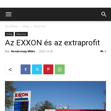
Kezdőlap
Világ
Hasznos
Világ
Hasznos
Az EXXON és az extraprofit
Írta:
Kenderessy Milán
-
2022-12-30
0