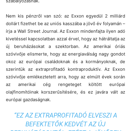
szabályozásnak.
Nem kis pénzről van szó: az Exxon egyedül 2 milliárd
dollárt fizethet be az uniós kasszába a jövő év folyamán –
írja a Wall Street Journal. Az Exxon mindenfajta ilyen adó
kivetéssel kapcsolatban azzal érvel, hogy az hátráltatja az
új beruházásokat a szektorban. Az amerikai óriás
szóvivője elismerte, hogy az energiaválság nagy gondot
okoz az európai családoknak és a kormányoknak, de
szerintük az extraprofitadó kontraproduktív. Az Exxon
szóvivője emlékeztetett arra, hogy az elmúlt évek során
az amerikai cég rengeteget költött európai
olajfinomítóinak korszerűsítésére, és ez javára vált az
európai gazdaságnak.
“EZ AZ EXTRAPROFITADÓ ELVESZI A
BEFEKTETŐK KEDVÉT AZ ÚJ