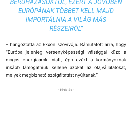
BERUHÁZÁSOKTÓL, EZÉRT A JÖVŐBEN
EURÓPÁNAK TÖBBET KELL MAJD
IMPORTÁLNIA A VILÁG MÁS
RÉSZEIRŐL”
– hangoztatta az Exxon szóvivője. Rámutatott arra, hogy
“Európa jelenleg versenyképességi válsággal küzd a
magas energiaárak miatt, épp ezért a kormányoknak
inkább támogatniuk kellene azokat az olajvállalatokat,
melyek megbízható szolgáltatást nyújtanak.”
- Hirdetés -