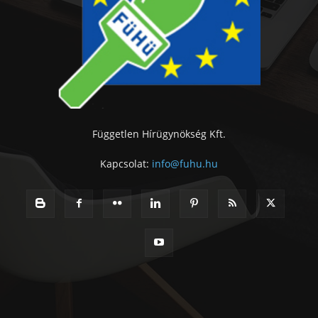
Független Hírügynökség Kft.
Kapcsolat:
info@fuhu.hu