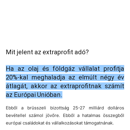
Mit jelent az extraprofit adó?
Ha az olaj és földgáz vállalat profitja
20%-kal meghaladja az elmúlt négy év
átlagát, akkor az extraprofitnak számít
az Európai Unióban.
Ebből a brüsszeli bizottság 25-27 milliárd dolláros
bevétellel számol jövőre. Ebből a hatalmas összegből
európai családokat és vállalkozásokat támogatnának.