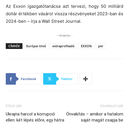
Az Exxon igazgatótanácsa azt tervezi, hogy 50 milliárd
dollár értékben vásárol vissza részvényeket 2023-ban és
2024-ben – írja a Wall Street Journal.
- Hirdetés -
CÍMKÉK
Európai Unió
extraprofitadó
EXXON
per
Facebook
Twitter
Előző cikk
Következő cikk
Ukrajna harcol a korrupció
Önvakítás – amikor a hatalom
ellen: két lépés előre, egy hátra
saját magát csapja be