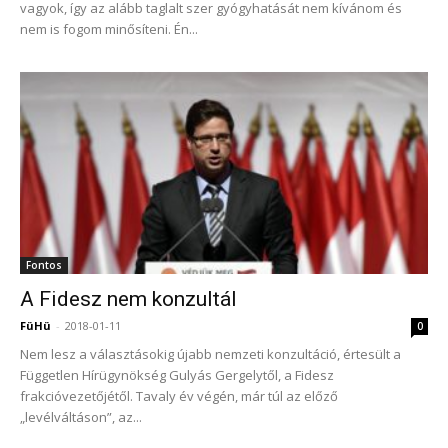
vagyok, így az alább taglalt szer gyógyhatását nem kívánom és
nem is fogom minősíteni. Én...
Fontos
A Fidesz nem konzultál
FüHü
-
2018-01-11
0
Nem lesz a választásokig újabb nemzeti konzultáció, értesült a
Független Hírügynökség Gulyás Gergelytől, a Fidesz
frakcióvezetőjétől. Tavaly év végén, már túl az előző
„levélváltáson”, az...