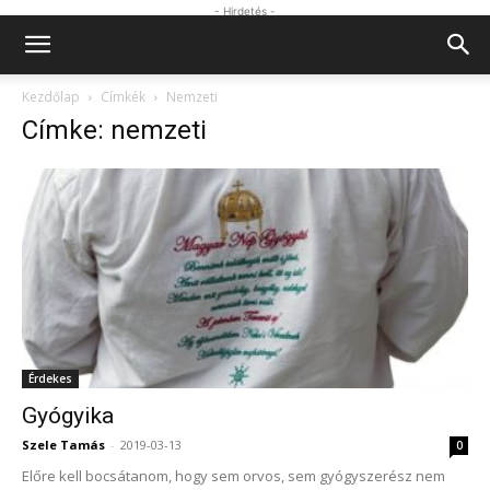
- Hirdetés -
Kezdőlap
Címkék
Nemzeti
Címke: nemzeti
Érdekes
Gyógyika
Szele Tamás
-
2019-03-13
0
Előre kell bocsátanom, hogy sem orvos, sem gyógyszerész nem