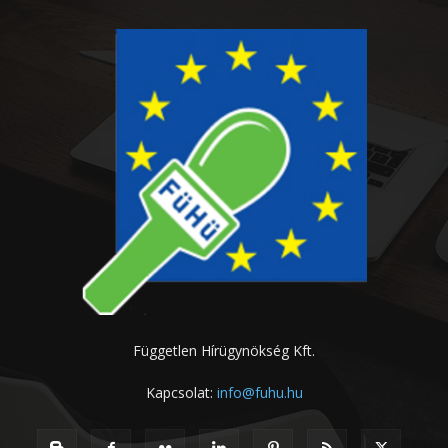
Független Hírügynökség Kft.
Kapcsolat:
info@fuhu.hu