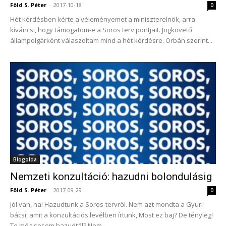
Föld S. Péter
-
2017-10-18
0
Hét kérdésben kérte a véleményemet a miniszterelnök, arra
kíváncsi, hogy támogatom-e a Soros terv pontjait. Jogkövető
állampolgárként válaszoltam mind a hét kérdésre. Orbán szerint...
Blogolda
Nemzeti konzultáció: hazudni bolondulásig
Föld S. Péter
-
2017-09-29
0
Jól van, na! Hazudtunk a Soros-tervről. Nem azt mondta a Gyuri
bácsi, amit a konzultációs levélben írtunk, Most ez baj? De tényleg!
Te még sosem hazudtál? Nem...