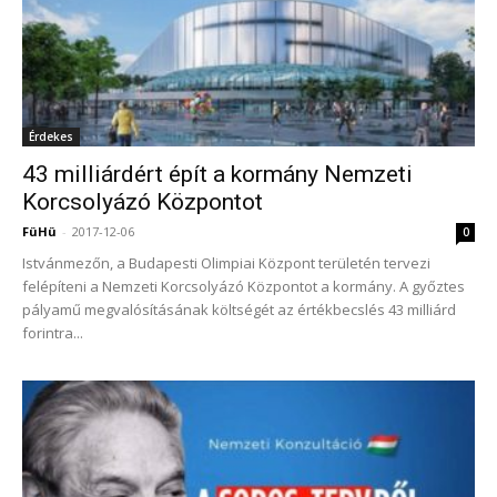
Érdekes
43 milliárdért épít a kormány Nemzeti
Korcsolyázó Központot
FüHü
-
2017-12-06
0
Istvánmezőn, a Budapesti Olimpiai Központ területén tervezi
felépíteni a Nemzeti Korcsolyázó Központot a kormány. A győztes
pályamű megvalósításának költségét az értékbecslés 43 milliárd
forintra...