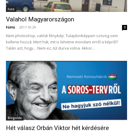
Fotó
Valahol Magyarországon
FüHü
-
2017-10-29
0
Nem photoshop, valódi fénykép. Tulajdonképpen szöveg sem
kellene hozzá. Mert hát, mit is lehetne mondani erről a képről?
Talán azt, hogy… Nem ez, túl durva volna. Akkor...
Blogolda
Hét válasz Orbán Viktor hét kérdésére