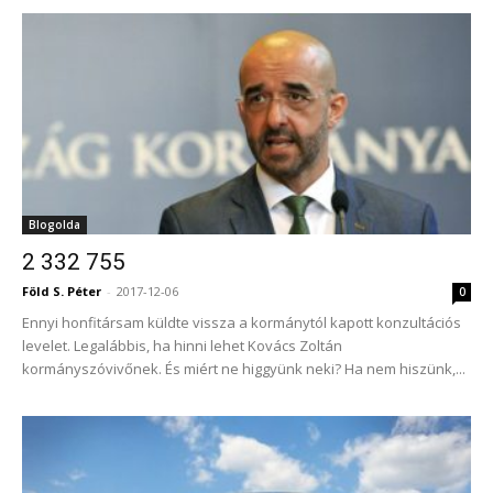
Blogolda
2 332 755
Föld S. Péter
-
2017-12-06
0
Ennyi honfitársam küldte vissza a kormánytól kapott konzultációs
levelet. Legalábbis, ha hinni lehet Kovács Zoltán
kormányszóvivőnek. És miért ne higgyünk neki? Ha nem hiszünk,...