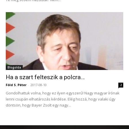
Blogolda
Ha a szart felteszik a polcra…
Föld S. Péter
-
2017-08-10
2
Gondolhattuk volna, hogy ez ilyen egyszerű! Nagy magyar írónak
lenni csupán elhatározás kérdése. Elég hozzá, hogy valaki úgy
döntsön, hogy Bayer Zsolt egy nagy...