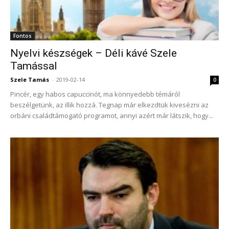
Fontos
Nyelvi készségek – Déli kávé Szele
Tamással
Szele Tamás
-
2019-02-14
0
Pincér, egy habos capuccinót, ma könnyedebb témáról
beszélgetünk, az illik hozzá. Tegnap már elkezdtük kivesézni az
orbáni családtámogató programot, annyi azért már látszik, hogy...