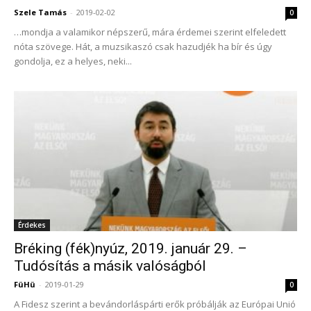
Szele Tamás
-
2019-02-02
0
…mondja a valamikor népszerű, mára érdemei szerint elfeledett
nóta szövege. Hát, a muzsikaszó csak hazudjék ha bír és úgy
gondolja, ez a helyes, neki...
Érdekes
Bréking (fék)nyúz, 2019. január 29. –
Tudósítás a másik valóságból
FüHü
-
2019-01-29
0
A Fidesz szerint a bevándorláspárti erők próbálják az Európai Unió