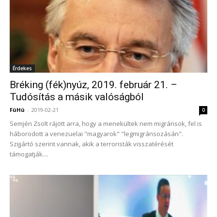
Érdekes
Bréking (fék)nyúz, 2019. február 21. –
Tudósítás a másik valóságból
FüHü
-
2019-02-21
0
Semjén Zsolt rájött arra, hogy a menekültek nem migránsok, fel is
háborodott a venezuelai "magyarok" "legmigránsozásán".
Szijjártó szerint vannak, akik a terroristák visszatérését
támogatják....