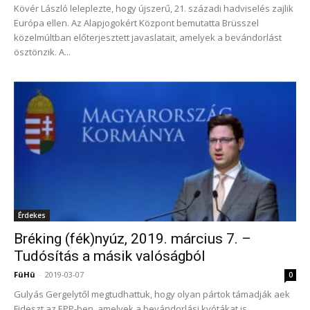
Kövér László leleplezte, hogy újszerű, 21. századi hadviselés zajlik
Európa ellen. Az Alapjogokért Központ bemutatta Brüsszel
közelmúltban előterjesztett javaslatait, amelyek a bevándorlást
ösztönzik. A...
Érdekes
Bréking (fék)nyúz, 2019. március 7. –
Tudósítás a másik valóságból
FüHü
-
2019-03-07
0
Gulyás Gergelytől megtudhattuk, hogy olyan pártok támadják aek
Fideszt az EPP-ben, amelyek a bevándorlási kvótákat is