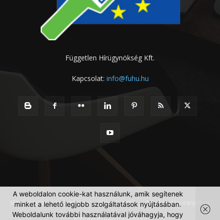
Független Hírügynökség Kft.
Kapcsolat:
info@fuhu.hu
A weboldalon cookie-kat használunk, amik segítenek
Médiaajánlat
Impresszum
Szerzői jogok
Adatkezelési irányelvek
minket a lehető legjobb szolgáltatások nyújtásában.
Weboldalunk további használatával jóváhagyja, hogy
© Független Hírügynökség