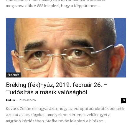
megszavazták. A 888 leleplezi, hogy a Néppárt nem...
Érdekes
Bréking (fék)nyúz, 2019. február 26. –
Tudósítás a másik valóságból
FüHü
-
2019-02-26
0
Kovács Zoltán elmagyarázta, hogy az európai bürokraták büntetik
azokat az országokat, amelyek nem értenek velük egyet a
migráció kérdésében. Stefka István leleplezi a bírókat:...