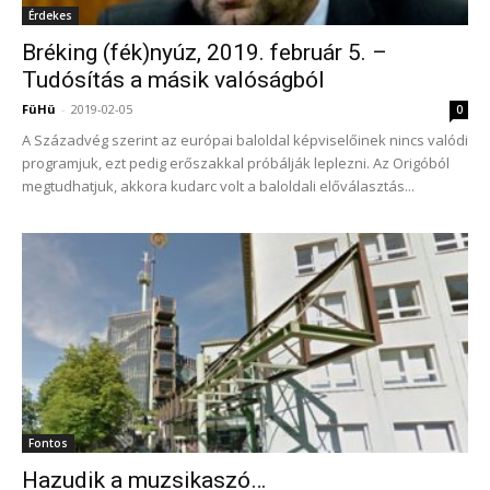
Érdekes
Bréking (fék)nyúz, 2019. február 5. –
Tudósítás a másik valóságból
FüHü
-
2019-02-05
0
A Századvég szerint az európai baloldal képviselőinek nincs valódi
programjuk, ezt pedig erőszakkal próbálják leplezni. Az Origóból
megtudhatjuk, akkora kudarc volt a baloldali előválasztás...
Fontos
Hazudik a muzsikaszó…