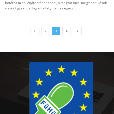
határait minél átjárhatóbbá tenni, a magyar utcai megmozdulások
viszont gyakorlatilag elhaltak, mert az egész...
2
3
4