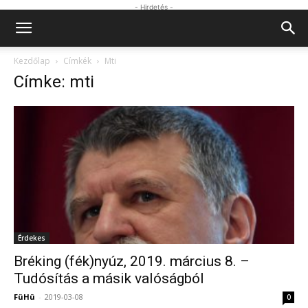
- Hirdetés -
Kezdőlap
Címkék
Mti
Címke: mti
Érdekes
Bréking (fék)nyúz, 2019. március 8. –
Tudósítás a másik valóságból
FüHü
-
2019-03-08
0