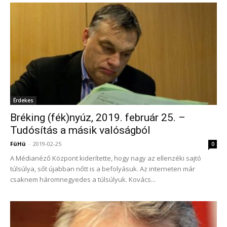
Érdekes
Bréking (fék)nyúz, 2019. február 25. –
Tudósítás a másik valóságból
FüHü
-
2019-02-25
0
A Médianéző Központ kiderítette, hogy nagy az ellenzéki sajtó
túlsúlya, sőt újabban nőtt is a befolyásuk. Az interneten már
csaknem háromnegyedes a túlsúlyuk. Kovács...