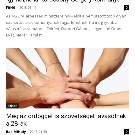
FüHü
-
2018-03-11
0
Az MSZP-Párbeszéd miniszterelnök-jelöltje bemutatott több olyan
szakértőt, akik kormányának tagjai lehetnek, ha megnyerik a
választást: Komáromi Zoltánt, Daróczi Gábort, Hegyesiné Orsós
Évát, Mellár Tamást,...
Itthon
Még az ördöggel is szövetséget javasolnak
a 28-ak
Bak Mihály
-
2018-01-30
0