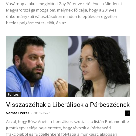
Vasárnap alakult meg Márki-Zay Péter vezetésével a Mindenki
Magyarországa mozgalom, melynek fő célja, hogy a 2019-es
önkormányzati választásokon minden településen egyetlen
hiteles polgármester-jelölt, és az...
Fontos
Visszaszóltak a Liberálisok a Párbeszédnek
Somfai Peter
-
2018-05-23
0
Azzal, hogy Bősz Anett, a Liberálisok szocialista listán Parlamentbe
jutott képviselője bejelentette, hogy távozik a Párbeszéd
frakciójából és függetlenként folytatja a munkáját, alaposan