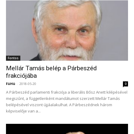
Fontos
Mellár Tamás belép a Párbeszéd
frakciójába
FüHü
-
2018-05-20
0
A Párbeszéd parlamenti frakciója a liberális Bősz Anett kilépésével
megszűnt, a függetlenként mandátumot szerzett Mellár Tamás
belépésével viszont újjáalakulhat. A Párbeszédnek három
képviselője van a...