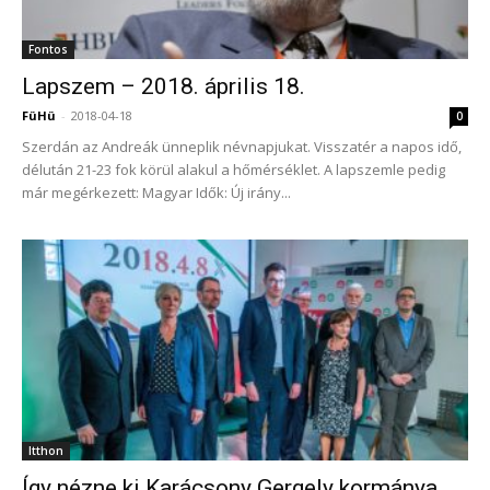
Fontos
Lapszem – 2018. április 18.
FüHü
-
2018-04-18
0
Szerdán az Andreák ünneplik névnapjukat. Visszatér a napos idő,
délután 21-23 fok körül alakul a hőmérséklet. A lapszemle pedig
már megérkezett: Magyar Idők: Új irány...
Itthon
Így nézne ki Karácsony Gergely kormánya