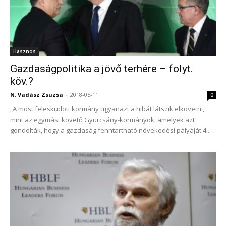
Hasznos
Gazdaságpolitika a jövő terhére – folyt.
köv.?
N. Vadász Zsuzsa
-
2018-05-11
0
„A most felesküdött kormány ugyanazt a hibát látszik elkövetni,
mint az egymást követő Gyurcsány-kormányok, amelyek azt
gondolták, hogy a gazdaság fenntartható növekedési pályáját 4...