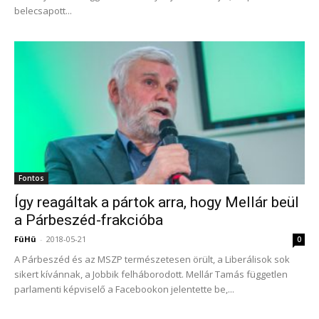
belecsapott...
Fontos
Így reagáltak a pártok arra, hogy Mellár beül
a Párbeszéd-frakcióba
FüHü
-
2018-05-21
0
A Párbeszéd és az MSZP természetesen örült, a Liberálisok sok
sikert kívánnak, a Jobbik felháborodott. Mellár Tamás független
parlamenti képviselő a Facebookon jelentette be,...