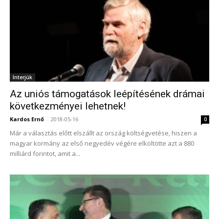
Interjúk
Az uniós támogatások leépítésének drámai
következményei lehetnek!
Kardos Ernő
-
2018-05-16
0
Már a választás előtt elszállt az ország költségvetése, hiszen a
magyar kormány az első negyedév végére elköltötte azt a 880
milliárd forintot, amit a...