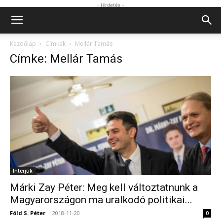
- Hirdetés -
Kezdőlap
Címkék
Mellár Tamás
Címke: Mellár Tamás
Interjúk
Márki Zay Péter: Meg kell változtatnunk a
Magyarországon ma uralkodó politikai...
Föld S. Péter
-
2018-11-20
0