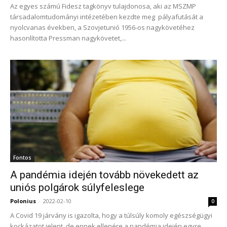
Az egyes számú Fidesz tagkönyv tulajdonosa, aki az MSZMP
társadalomtudományi intézetében kezdte meg pályafutását a
nyolcvanas években, a Szovjetunió 1956-os nagykövetéhez
hasonlította Pressman nagykövetet,...
Fontos
A pandémia idején tovább növekedett az
uniós polgárok súlyfeleslege
Polonius
-
2022-02-10
0
A Covid 19 járvány is igazolta, hogy a túlsúly komoly egészségügyi
kockázatot jelent, de ennek ellenére a pandémia idején egyre