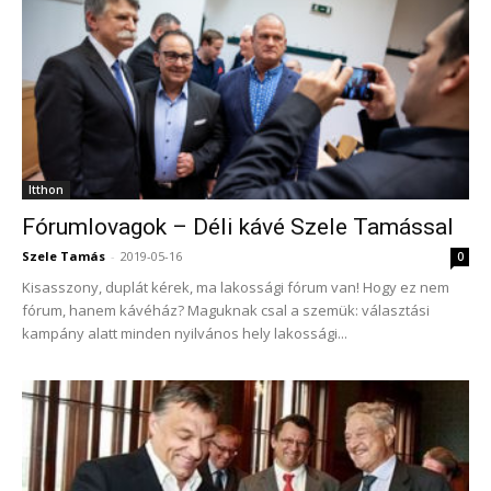
Itthon
Fórumlovagok – Déli kávé Szele Tamással
Szele Tamás
-
2019-05-16
0
Kisasszony, duplát kérek, ma lakossági fórum van! Hogy ez nem
fórum, hanem kávéház? Maguknak csal a szemük: választási
kampány alatt minden nyilvános hely lakossági...