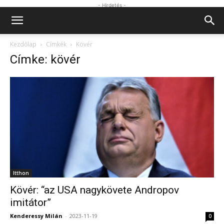
- Hirdetés -
Kezdőlap
Címkék
Kövér
Címke: kövér
Itthon
Kövér: “az USA nagykövete Andropov
imitátor”
Kenderessy Milán
-
2023-11-19
0