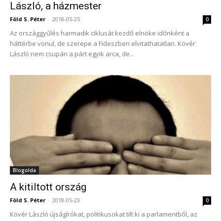
László, a házmester
Föld S. Péter
-
2018-05-25
0
Az országgyűlés harmadik ciklusát kezdő elnöke időnként a
háttérbe vonul, de szerepe a Fideszben elvitathatatlan. Kövér
László nem csupán a párt egyik arca, de...
Blogolda
A kitiltott ország
Föld S. Péter
-
2018-05-23
0
Kövér László újságírókat, politikusokat tilt ki a parlamentből, az