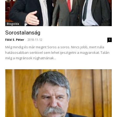
Blogolda
Sorostalanság
Föld S. Péter
-
2018-11-12
1
Még mindig és már megint Soros a soros. Nincs jobb, mert nála
hatásosabban senkivel sem lehet ijesztgetni a magyarokat. Talán
még a migránsok rúghatnának...