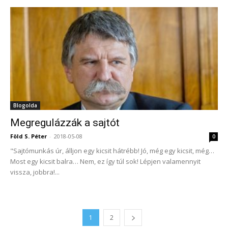
Blogolda
Megregulázzák a sajtót
Föld S. Péter
-
2018-05-08
0
"Sajtómunkás úr, álljon egy kicsit hátrébb! Jó, még egy kicsit, még…
Most egy kicsit balra… Nem, ez így túl sok! Lépjen valamennyit
vissza, jobbra!...
1
2