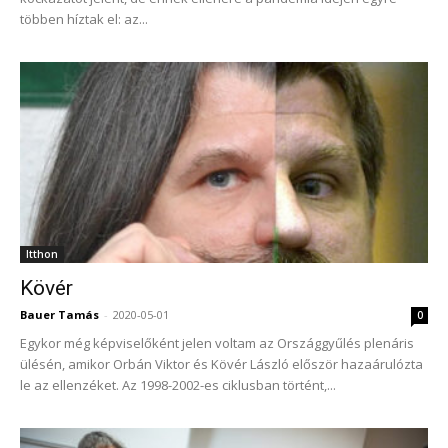
többen híztak el: az...
Itthon
Kövér
Bauer Tamás
-
2020-05-01
0
Egykor még képviselőként jelen voltam az Országgyűlés plenáris
ülésén, amikor Orbán Viktor és Kövér László először hazaárulózta
le az ellenzéket. Az 1998-2002-es ciklusban történt,...