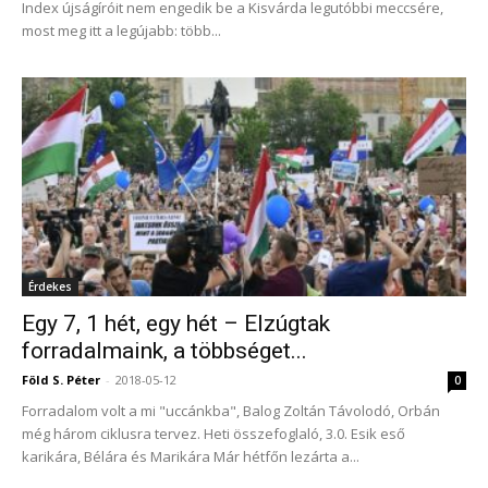
Index újságíróit nem engedik be a Kisvárda legutóbbi meccsére,
most meg itt a legújabb: több...
Érdekes
Egy 7, 1 hét, egy hét – Elzúgtak
forradalmaink, a többséget...
Föld S. Péter
-
2018-05-12
0
Forradalom volt a mi "uccánkba", Balog Zoltán Távolodó, Orbán
még három ciklusra tervez. Heti összefoglaló, 3.0. Esik eső
karikára, Bélára és Marikára Már hétfőn lezárta a...