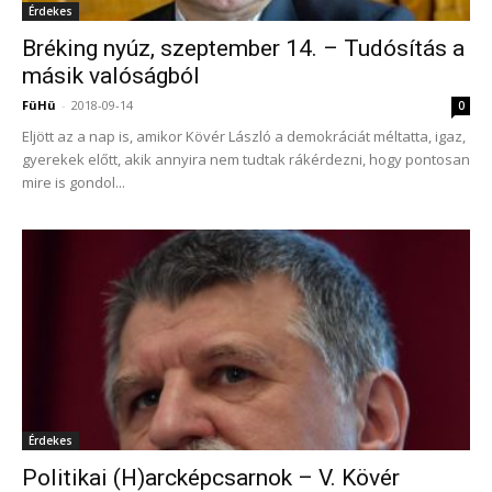
Érdekes
Bréking nyúz, szeptember 14. – Tudósítás a
másik valóságból
FüHü
-
2018-09-14
0
Eljött az a nap is, amikor Kövér László a demokráciát méltatta, igaz,
gyerekek előtt, akik annyira nem tudtak rákérdezni, hogy pontosan
mire is gondol...
Érdekes
Politikai (H)arcképcsarnok – V. Kövér