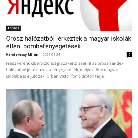
Fontos
Orosz hálózatból érkeztek a magyar iskolák
elleni bombafenyegetések
Kenderessy Milán
-
2025-01-24
0
Frész Ferenc kiberbiztonsági szakértő szerint az orosz Yandex
hálózatból jöttek azok a fenyegetések, melyek több magyar
iskolába is eljutottak. Orbán Viktor forró dróton tarja...