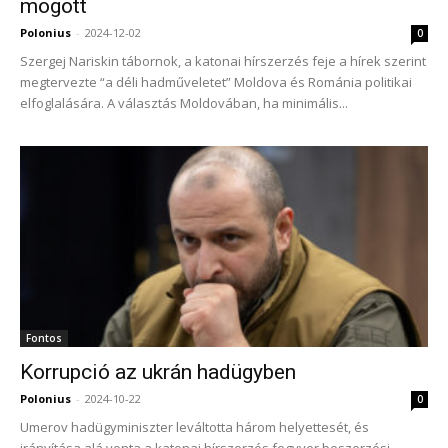
mögött
Polonius
-
2024-12-02
0
Szergej Nariskin tábornok, a katonai hírszerzés feje a hírek szerint
megtervezte “a déli hadműveletet” Moldova és Románia politikai
elfoglalására. A választás Moldovában, ha minimális...
Fontos
Korrupció az ukrán hadügyben
Polonius
-
2024-10-22
0
Umerov hadügyminiszter leváltotta három helyettesét, és