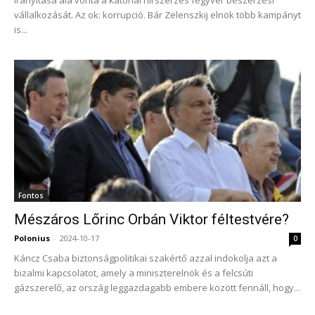
irányítása alá vonta a katonai hírszerzés fegyver beszerzési
vállalkozását. Az ok: korrupció. Bár Zelenszkij elnök több kampányt
is...
Fontos
Mészáros Lőrinc Orbán Viktor féltestvére?
Polonius
-
2024-10-17
0
Káncz Csaba biztonságpolitikai szakértő azzal indokolja azt a
bizalmi kapcsolatot, amely a miniszterelnök és a felcsúti
gázszerelő, az ország leggazdagabb embere között fennáll, hogy...