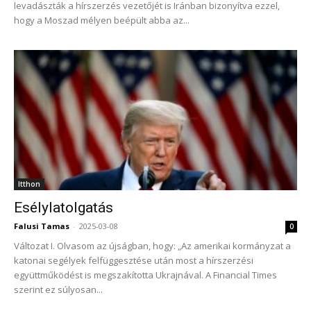
levadászták a hírszerzés vezetőjét is Iránban bizonyítva ezzel,
hogy a Moszad mélyen beépült abba az...
Itthon
Esélylatolgatás
Falusi Tamas
-
2025-03-08
0
Változat I. Olvasom az újságban, hogy: „Az amerikai kormányzat a
katonai segélyek felfüggesztése után most a hírszerzési
együttműködést is megszakította Ukrajnával. A Financial Times
szerint ez súlyosan...