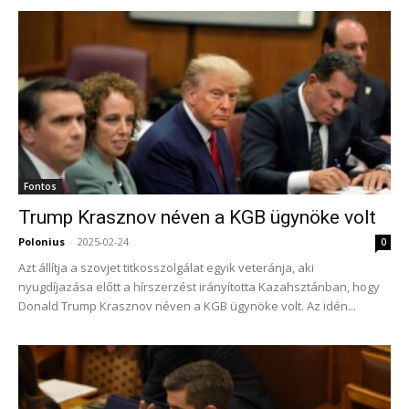
Fontos
Trump Krasznov néven a KGB ügynöke volt
Polonius
-
2025-02-24
0
Azt állítja a szovjet titkosszolgálat egyik veteránja, aki
nyugdíjazása előtt a hírszerzést irányította Kazahsztánban, hogy
Donald Trump Krasznov néven a KGB ügynöke volt. Az idén...