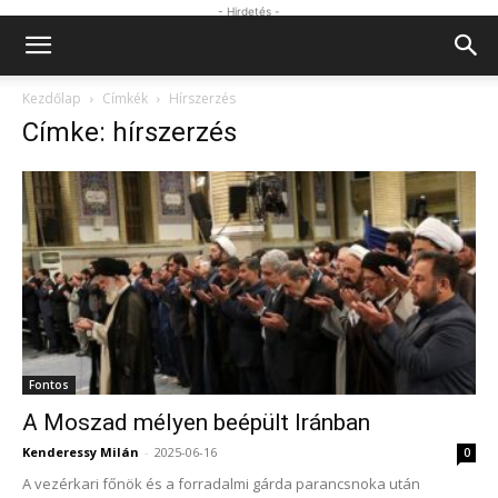
- Hirdetés -
Kezdőlap
Címkék
Hírszerzés
Címke: hírszerzés
Fontos
A Moszad mélyen beépült Iránban
Kenderessy Milán
-
2025-06-16
0
A vezérkari főnök és a forradalmi gárda parancsnoka után