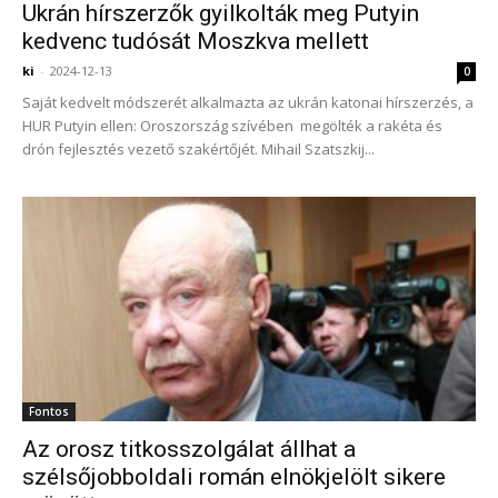
Ukrán hírszerzők gyilkolták meg Putyin
kedvenc tudósát Moszkva mellett
ki
-
2024-12-13
0
Saját kedvelt módszerét alkalmazta az ukrán katonai hírszerzés, a
HUR Putyin ellen: Oroszország szívében megölték a rakéta és
drón fejlesztés vezető szakértőjét. Mihail Szatszkij...
Fontos
Az orosz titkosszolgálat állhat a
szélsőjobboldali román elnökjelölt sikere