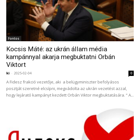
Fontos
Kocsis Máté: az ukrán állam média
kampánnyal akarja megbuktatni Orbán
Viktort
ki
-
2025-02-04
0
A Fidesz frakció vezetője, aki a belügyminiszter befolyásos
posztját szeretné elcsípni, megvádolta az ukrán vezetést azzal,
hogy lejárató kampányt kezdett Orbán Viktor megbuktatására. “ A...