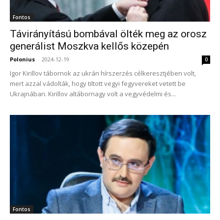
Fontos
Távirányítású bombával ölték meg az orosz
generálist Moszkva kellős közepén
Polonius
-
2024-12-19
0
Igor Kirillov tábornok az ukrán hírszerzés célkeresztjében volt,
mert azzal vádolták, hogy tiltott vegyi fegyvereket vetett be
Ukrajnában. Kirillov altábornagy volt a vegyvédelmi és...
Fontos