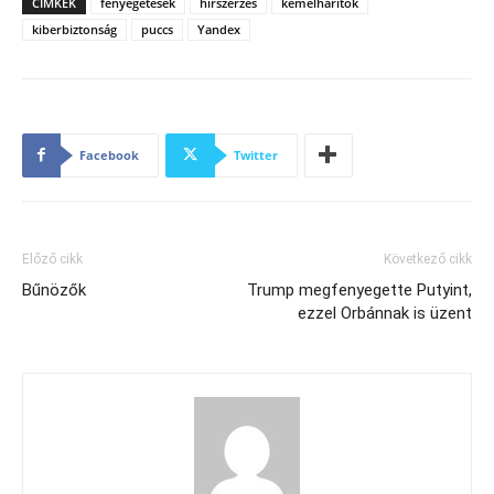
CÍMKÉK
fenyegetések
hírszerzés
kémelhárítók
kiberbiztonság
puccs
Yandex
Facebook
Twitter
Előző cikk
Következő cikk
Bűnözők
Trump megfenyegette Putyint,
ezzel Orbánnak is üzent