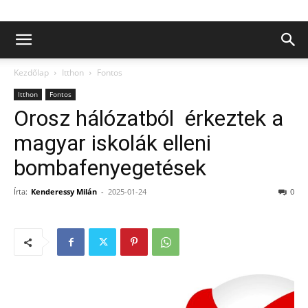
Kezdőlap
Itthon
Fontos
Itthon
Fontos
Orosz hálózatból érkeztek a
magyar iskolák elleni
bombafenyegetések
Írta:
Kenderessy Milán
-
2025-01-24
0