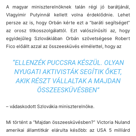
A magyar miniszterelnöknek talán régi jó barátjánál,
Vlagyimir Putyinnál kellett volna érdeklődnie. Lehet
persze az is, hogy Orbán kérte ezt a “baráti segítséget”
az orosz titkosszolgálattól. Ezt valószínűsíti az, hogy
egyidejűleg Szlovákiában Orbán szövetségese Robert
Fico előállt azzal az összeesküvés elmélettel, hogy az
“ELLENZÉK PUCCSRA KÉSZÜL. OLYAN
NYUGATI AKTIVISTÁK SEGÍTIK ŐKET,
AKIK RÉSZT VÁLLALTAK A MAJDAN
ÖSSZEESKÜVÉSBEN”
– vádaskodott Szlovákia miniszterelnöke.
Mi történt a “Majdan összeesküvésben?” Victoria Nuland
amerikai államtitkár elárulta később: az USA 5 milliárd