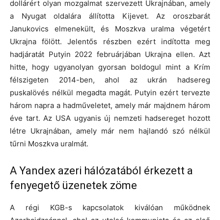
dollárért olyan mozgalmat szervezett Ukrajnában, amely
a Nyugat oldalára állította Kijevet. Az oroszbarát
Janukovics elmenekült, és Moszkva uralma végetért
Ukrajna fölött. Jelentős részben ezért indította meg
hadjáratát Putyin 2022 februárjában Ukrajna ellen. Azt
hitte, hogy ugyanolyan gyorsan boldogul mint a Krím
félszigeten 2014-ben, ahol az ukrán hadsereg
puskalövés nélkül megadta magát. Putyin ezért tervezte
három napra a hadműveletet, amely már majdnem három
éve tart. Az USA ugyanis új nemzeti hadsereget hozott
létre Ukrajnában, amely már nem hajlandó szó nélkül
tűrni Moszkva uralmát.
A Yandex azeri hálózatából érkezett a
fenyegető üzenetek zöme
A régi KGB-s kapcsolatok kiválóan működnek