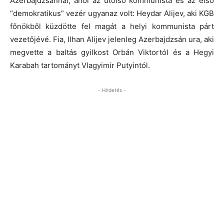
Azerbajdzsánnal, ahol az utolsó kommunista és az első
“demokratikus” vezér ugyanaz volt: Heydar Alijev, aki KGB
főnökből küzdötte fel magát a helyi kommunista párt
vezetőjévé. Fia, Ilhan Alijev jelenleg Azerbajdzsán ura, aki
megvette a baltás gyilkost Orbán Viktortól és a Hegyi
Karabah tartományt Vlagyimir Putyintól.
- Hirdetés -