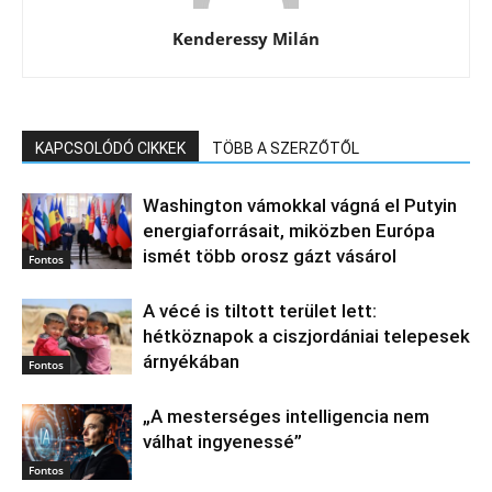
Kenderessy Milán
KAPCSOLÓDÓ CIKKEK
TÖBB A SZERZŐTŐL
Washington vámokkal vágná el Putyin
energiaforrásait, miközben Európa
ismét több orosz gázt vásárol
Fontos
A vécé is tiltott terület lett:
hétköznapok a ciszjordániai telepesek
árnyékában
Fontos
„A mesterséges intelligencia nem
válhat ingyenessé”
Fontos