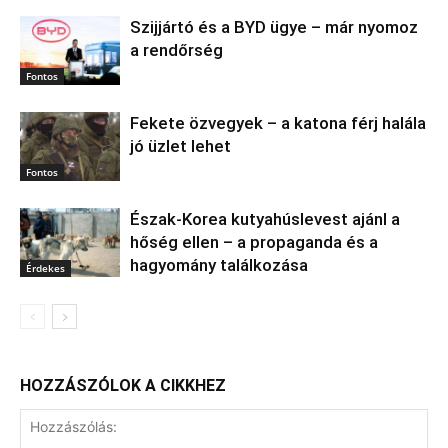
Szijjártó és a BYD ügye – már nyomoz
a rendőrség
Fontos
Fekete özvegyek – a katona férj halála
jó üzlet lehet
Fontos
Észak‑Korea kutyahúslevest ajánl a
hőség ellen – a propaganda és a
hagyomány találkozása
Érdekes
HOZZÁSZÓLOK A CIKKHEZ