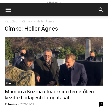
- Hirdetés -
Kezdőlap
Címkék
Heller Ágnes
Címke: Heller Ágnes
Fontos
Macron a Kozma utcai zsidó temetőben
kezdte budapesti látogatását
Polonius
-
2021-12-13
0