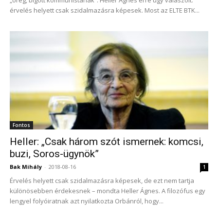
„öreg, bigott kommunistának”. Heller Ágnes erre úgy válaszolt:
érvelés helyett csak szidalmazásra képesek. Most az ELTE BTK...
Fontos
Heller: „Csak három szót ismernek: komcsi,
buzi, Soros-ügynök”
Bak Mihály
-
2018-08-16
1
Érvelés helyett csak szidalmazásra képesek, de ezt nem tartja
különösebben érdekesnek – mondta Heller Ágnes. A filozófus egy
lengyel folyóiratnak azt nyilatkozta Orbánról, hogy...