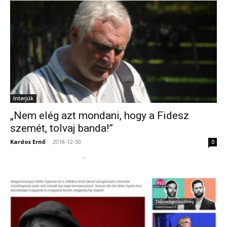
Interjúk
„Nem elég azt mondani, hogy a Fidesz
szemét, tolvaj banda!”
Kardos Ernő
-
2018-12-30
0
...