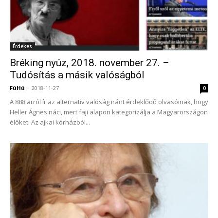
Érdekes
Bréking nyúz, 2018. november 27. –
Tudósítás a másik valóságból
FüHü
-
2018-11-27
0
A 888 arról ír az alternatív valóság iránt érdeklődő olvasóinak, hogy
Heller Ágnes náci, mert faji alapon kategorizálja a Magyarországon
élőket. Az ajkai kórházból...