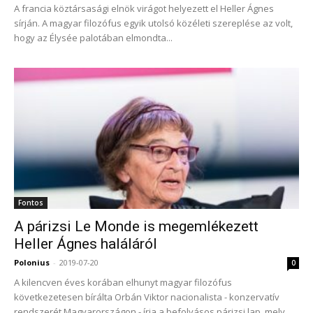
A francia köztársasági elnök virágot helyezett el Heller Ágnes
sírján. A magyar filozófus egyik utolsó közéleti szereplése az volt,
hogy az Élysée palotában elmondta...
Fontos
A párizsi Le Monde is megemlékezett
Heller Ágnes haláláról
Polonius
-
2019-07-20
0
A kilencven éves korában elhunyt magyar filozófus
következetesen bírálta Orbán Viktor nacionalista - konzervatív
rendszerét Magyarországon - írja a befolyásos párizsi lap, mely