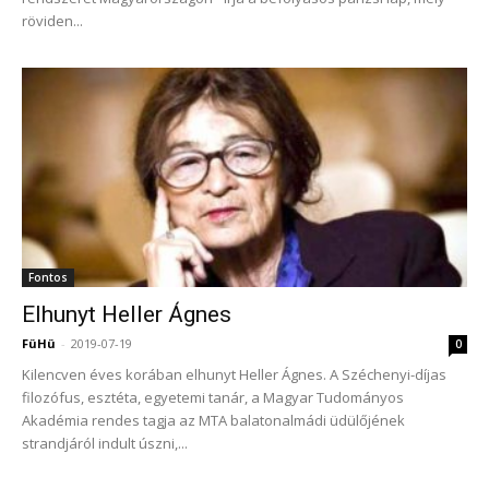
röviden...
Fontos
Elhunyt Heller Ágnes
FüHü
-
2019-07-19
0
Kilencven éves korában elhunyt Heller Ágnes. A Széchenyi-díjas
filozófus, esztéta, egyetemi tanár, a Magyar Tudományos
Akadémia rendes tagja az MTA balatonalmádi üdülőjének
strandjáról indult úszni,...