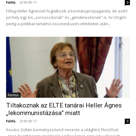
FüHü
-
2018-08-17
0
Főleg Heller Ágnessel foglalkozik a kormánypropaganda, de azért
jut hely egy kis „sorosozásnak” és „genderezésnek” is. Az Origón
pedig a politikai tartalmú összeesküvés-elméletek után...
Fontos
Tiltakoznak az ELTE tanárai Heller Ágnes
„lekommunistázása” miatt
FüHü
-
2018-08-17
0
Kovács Zoltán kormányszóvivő nevezte a világhírű filozófust