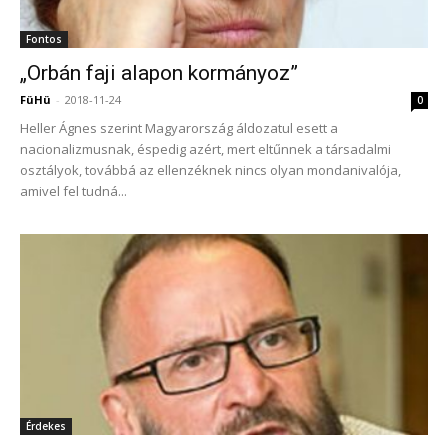
Fontos
„Orbán faji alapon kormányoz”
FüHü
-
2018-11-24
0
Heller Ágnes szerint Magyarország áldozatul esett a
nacionalizmusnak, éspedig azért, mert eltűnnek a társadalmi
osztályok, továbbá az ellenzéknek nincs olyan mondanivalója,
amivel fel tudná...
Érdekes