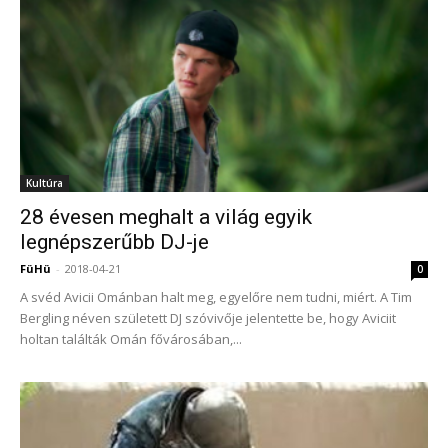
Kultúra
28 évesen meghalt a világ egyik
legnépszerűbb DJ-je
FüHü
-
2018-04-21
0
A svéd Avicii Ománban halt meg, egyelőre nem tudni, miért. A Tim
Bergling néven született DJ szóvivője jelentette be, hogy Aviciit
holtan találták Omán fővárosában,...