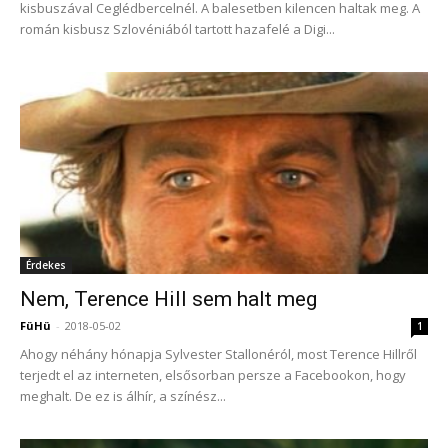
kisbuszával Ceglédbercelnél. A balesetben kilencen haltak meg. A
román kisbusz Szlovéniából tartott hazafelé a Digi...
Érdekes
Nem, Terence Hill sem halt meg
FüHü
-
2018-05-02
1
Ahogy néhány hónapja Sylvester Stallonéról, most Terence Hillről
terjedt el az interneten, elsősorban persze a Facebookon, hogy
meghalt. De ez is álhír, a színész...