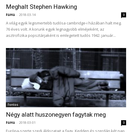
Meghalt Stephen Hawking
FüHü
-
2018-03-14
0
A világ egyik legismertebb tudósa cambridge-i házában halt meg.
76 éves volt. A korunk egyik legnagyobb elméjeként, az
asztrofizika popsztárjaként is emlegetett tudós 1942. január...
Fontos
Négy alatt huszonegyen fagytak meg
FüHü
-
2018-03-01
0
Európa-szerte szedi áldozatait a fagy. Kedden és szerdán két nap