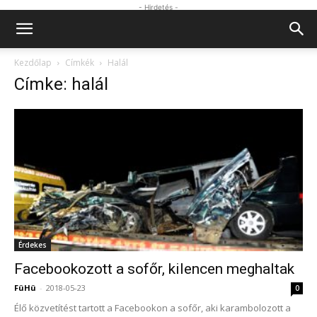
- Hirdetés -
Kezdőlap
Címkék
Halál
Címke: halál
Érdekes
Facebookozott a sofőr, kilencen meghaltak
FüHü
-
2018-05-23
0
Élő közvetítést tartott a Facebookon a sofőr, aki karambolozott a