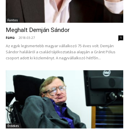
Fontos
Meghalt Demján Sándor
FüHü
-
2018-03-27
1
Az egyik legismertebb magyar vállalkozó 75 éves volt. Demján
Sándor haláláról a család tájékoztatása alapján a Gránit Pólus
csoport adott ki közleményt. A nagyvállalkozó hétfőn...
Érdekes