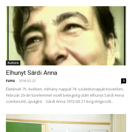
Kultúra
Elhunyt Sárdi Anna
FüHü
-
2018-02-22
0
Életének 75. évében, néhány nappal 74. születésnapját követően,
február 20-án türelemmel viselt betegség után elhunyt Sárdi Anna
szerkesztő, újságíró. Sárdi Anna 1972-től 27 évig dolgozott...