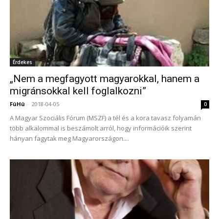
Érdekes
„Nem a megfagyott magyarokkal, hanem a
migránsokkal kell foglalkozni”
FüHü
-
2018-04-05
0
A Magyar Szociális Fórum (MSZF) a tél és a kora tavasz folyamán
több alkalommal is beszámolt arról, hogy információik szerint
hányan fagytak meg Magyarországon....