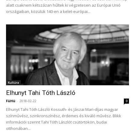
alatt csaknem kétszázan hűltek ki végzetesen az Európai Unió
országaiban, közülük 140-en a kelet-európai...
Kultúra
Elhunyt Tahi Tóth László
FüHü
-
2018-02-22
0
Elhunyt Tahi Tóth László Kossuth- és Jászai Mari-díjas magyar
színművész, szinkronszínész, érdemes és kiváló művész. Blikk
információi szerint Tahi Tóth Lászlót csütörtökön, budai
otthonában...