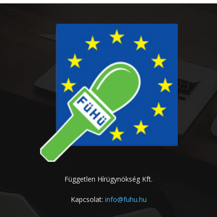
Független Hírügynökség Kft.
Kapcsolat:
info@fuhu.hu