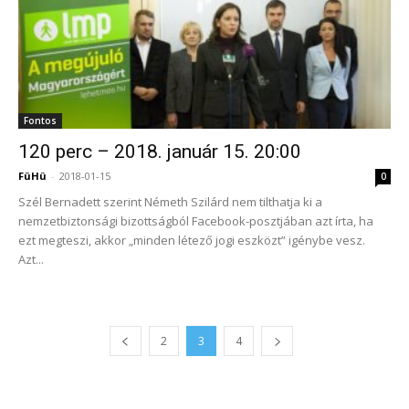
Fontos
120 perc – 2018. január 15. 20:00
FüHü
-
2018-01-15
0
Szél Bernadett szerint Németh Szilárd nem tilthatja ki a
nemzetbiztonsági bizottságból Facebook-posztjában azt írta, ha
ezt megteszi, akkor „minden létező jogi eszközt” igénybe vesz.
Azt...
2
3
4