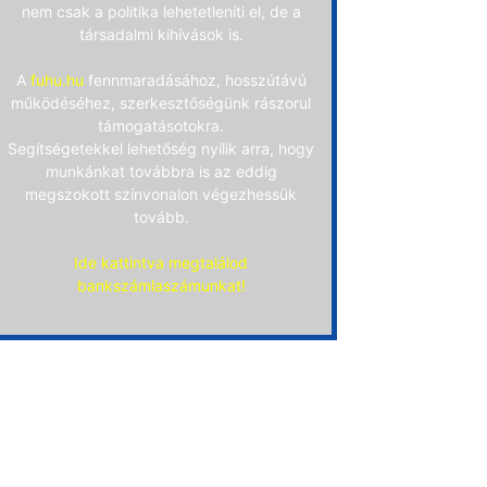
nem csak a politika lehetetleníti el, de a
társadalmi kihívások is.
A
fuhu.hu
fennmaradásához, hosszútávú
működéséhez, szerkesztőségünk rászorul
támogatásotokra.
Segítségetekkel lehetőség nyílik arra, hogy
munkánkat továbbra is az eddig
megszokott színvonalon végezhessük
tovább.
Ide kattintva megtalálod
bankszámlaszámunkat!