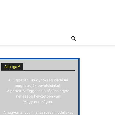
A hír igaz!
A Független Hírügynökség kiadásai
meghaladják bevételeinket.
A pártoktól független újságírás egyre
nehezebb helyzetben van
Magyarországon.
A hagyományos finanszírozás modelleket