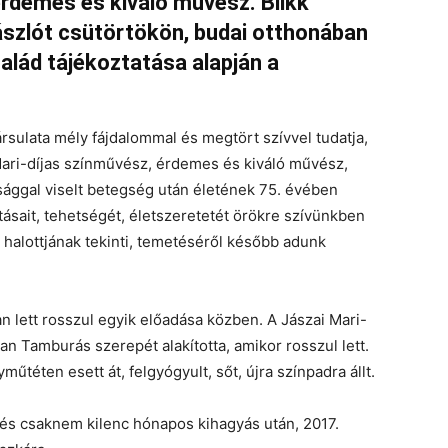
rdemes és kiváló művész. Blikk
Lászlót csütörtökön, budai otthonában
család tájékoztatása alapján a
ársulata mély fájdalommal és megtört szívvel tudatja,
Mari-díjas színművész, érdemes és kiváló művész,
ággal viselt betegség után életének 75. évében
tásait, tehetségét, életszeretetét örökre szívünkben
t halottjának tekinti, temetéséről később adunk
an lett rosszul egyik előadása közben. A Jászai Mari-
n Tamburás szerepét alakította, amikor rosszul lett.
űtéten esett át, felgyógyult, sőt, újra színpadra állt.
tt, és csaknem kilenc hónapos kihagyás után, 2017.