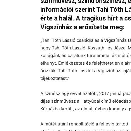
színművész, szinkronszínész, é
információi szerint Tahi Tóth 
érte a halál. A tragikus hírt a 
Vígszínház a erősítette meg:
„Tahi Tóth László családja és a Vígszínház t
hogy Tahi Tóth László, Kossuth- és Jászai 
kollégánk és barátunk türelemmel és méltós
elhunyt. Emlékezetes és felejthetetlen alakí
őrizzük. Tahi Tóth Lászlót a Vígszínház sajá
tájékoztatást.”
A színész egy évvel ezelőtt, 2017 januárjáb
díjas színművész a Hattyúdal című előadásba
Kórházba került, az elmúlt évben komoly agym
A műtét utáni rehabilitációja fél évig tarto