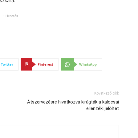
eszkára.
- Hirdetés -
Twitter
Pinterest
WhatsApp
Következő cikk
Átszervezésre hivatkozva kirúgták a kalocsai
ellenzéki jelöltet