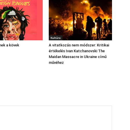
Kultúra
nek a kövek
A vitatkozás nem módszer: Kritikai
értékelés Ivan Katchanovski The
Maidan Massacre in Ukraine című
művéhez