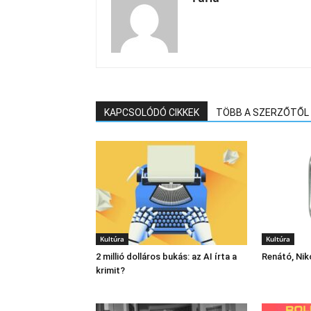
KAPCSOLÓDÓ CIKKEK
TÖBB A SZERZŐTŐL
Kultúra
Kultúra
2 millió dolláros bukás: az AI írta a
Renátó, Niko
krimit?