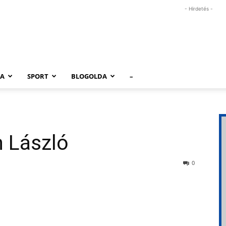
- Hirdetés -
RA
SPORT
BLOGOLDA
–
h László
0