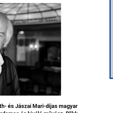
th- és Jászai Mari-díjas magyar