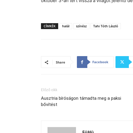
október 3-án tért vissza a világot jelentő d
CÍMKÉK
halál
színész
Tahi Tóth László
Facebook
Share
Előző cikk
Ausztria bíróságon támadta meg a paksi
bővítést
FüHü