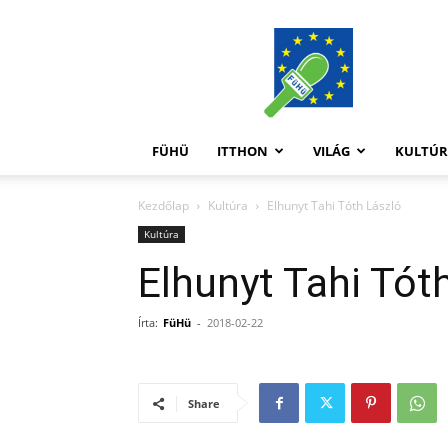
FüHü
FÜHÜ
ITTHON
VILÁG
KULTÚ
Kezdőlap
Kultúra
Elhunyt Tahi Tóth László
Kultúra
Elhunyt Tahi Tót
Írta:
FüHü
-
2018-02-22
Share