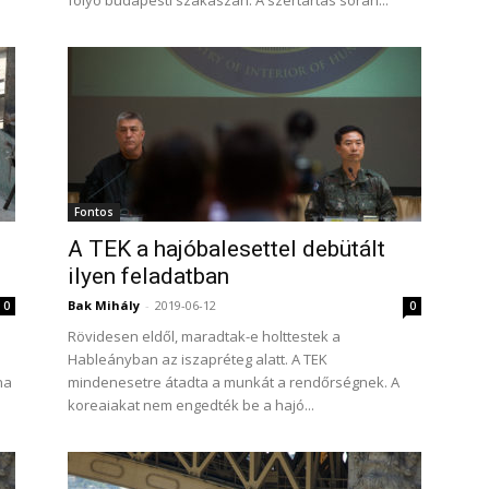
folyó budapesti szakaszán. A szertartás során...
Fontos
A TEK a hajóbalesettel debütált
ilyen feladatban
Bak Mihály
-
2019-06-12
0
0
Rövidesen eldől, maradtak-e holttestek a
Hableányban az iszapréteg alatt. A TEK
na
mindenesetre átadta a munkát a rendőrségnek. A
koreaiakat nem engedték be a hajó...