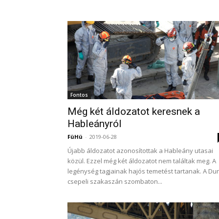
Fontos
Még két áldozatot keresnek a
Hableányról
FüHü
-
2019-06-28
Újabb áldozatot azonosítottak a Hableány utasai
közül. Ezzel még két áldozatot nem találtak meg. A
legénység tagjainak hajós temetést tartanak. A Du
csepeli szakaszán szombaton...