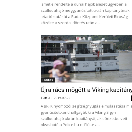
Ismét elrendelte a dunai hajóbaleset ügyében a
szállodahajó meggyanúsított ukrán kapitányának
letartóztatását a Budai Központi Kerületi Bíróság -
közölte a szerdai döntés után a...
Fontos
Újra rács mögött a Viking kapitán
FüHü
-
2019-07-29
A BRFK nyomozói segítségnyújtás elmulasztása mia
gyanúsítottként hallgatják ki a Viking Sigyn
szállodahajó ukrán kapitányát, akit őrizetbe vett -
olvasható a Police.hu-n. Előtte a...