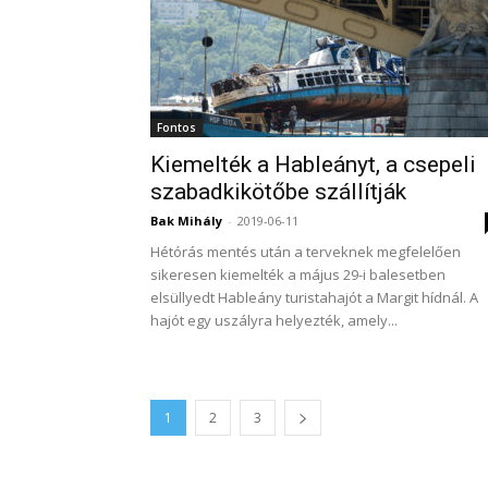
Fontos
Kiemelték a Hableányt, a csepeli
szabadkikötőbe szállítják
Bak Mihály
-
2019-06-11
Hétórás mentés után a terveknek megfelelően
sikeresen kiemelték a május 29-i balesetben
elsüllyedt Hableány turistahajót a Margit hídnál. A
hajót egy uszályra helyezték, amely...
1
2
3