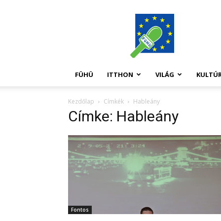
FüHü
FÜHÜ
ITTHON
VILÁG
KULTÚ
Kezdőlap
Címkék
Hableány
Címke: Hableány
Fontos