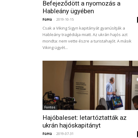
Befejeződött a nyomozás a
Hableány ügyében
FüHü
-
2019-10-15
Csak a Viking Sigyn kapitányát gyanúsítják a
Hableány tragédiája miatt. Az ukrán hajós azt
mondta: nem vette észre a turistahajót. A másik
Viking ügyét...
Fontos
Hajóbaleset: letartóztatták az
ukrán hajóskapitányt
FüHü
-
2019-07-31