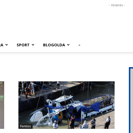
- Hirdetés -
RA
SPORT
BLOGOLDA
–
Fontos