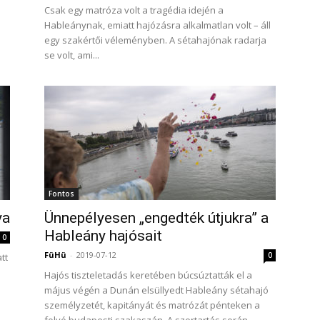
Csak egy matróza volt a tragédia idején a
Hableánynak, emiatt hajózásra alkalmatlan volt – áll
egy szakértői véleményben. A sétahajónak radarja
se volt, ami...
Fontos
ya
Ünnepélyesen „engedték útjukra” a
Hableány hajósait
0
FüHü
-
2019-07-12
0
tt
Hajós tiszteletadás keretében búcsúztatták el a
május végén a Dunán elsüllyedt Hableány sétahajó
személyzetét, kapitányát és matrózát pénteken a