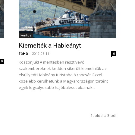
Fontos
Kiemelték a Hableányt
FüHü
-
2019-06-11
0
0
Köszönjük! A mentésben részt vevő
szakembereknek kedden sikerült kiemelniük az
elsüllyedt Hableány turistahajó roncsát. Ezzel
közelebb kerülhetünk a Magyarországon történt
egyik legsúlyosabb hajóbaleset okainak...
1. oldal a 3-ból