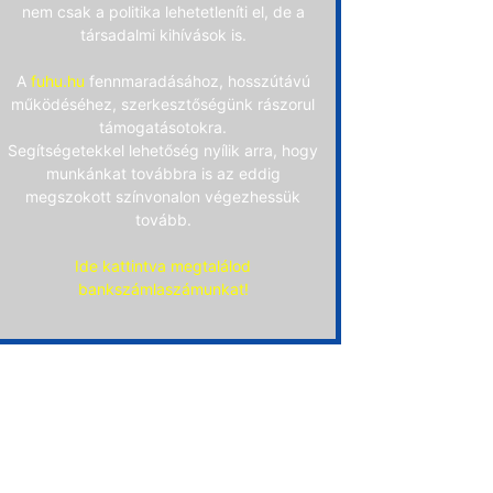
nem csak a politika lehetetleníti el, de a
társadalmi kihívások is.
A
fuhu.hu
fennmaradásához, hosszútávú
működéséhez, szerkesztőségünk rászorul
támogatásotokra.
Segítségetekkel lehetőség nyílik arra, hogy
munkánkat továbbra is az eddig
megszokott színvonalon végezhessük
tovább.
Ide kattintva megtalálod
bankszámlaszámunkat!