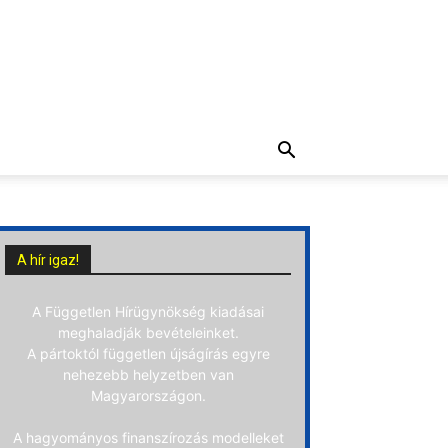
A hír igaz!
A Független Hírügynökség kiadásai
meghaladják bevételeinket.
A pártoktól független újságírás egyre
nehezebb helyzetben van
Magyarországon.
A hagyományos finanszírozás modelleket