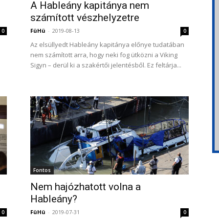
A Hableány kapitánya nem
számított vészhelyzetre
FüHü
-
2019-08-13
0
0
Az elsüllyedt Hableány kapitánya előnye tudatában
nem számított arra, hogy neki fog ütközni a Viking
Sigyn – derül ki a szakértői jelentésből. Ez feltárja...
Fontos
Nem hajózhatott volna a
Hableány?
FüHü
-
2019-07-31
0
0