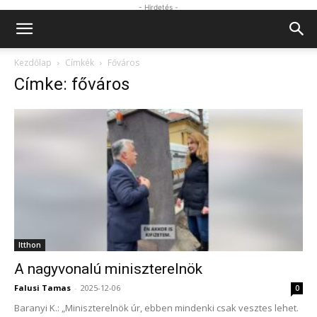
- Hirdetés -
Kezdőlap
Címkék
Főváros
Címke: főváros
Itthon
A nagyvonalú miniszterelnök
Falusi Tamas
-
2025-12-06
0
Baranyi K.: „Miniszterelnök úr, ebben mindenki csak vesztes lehet.