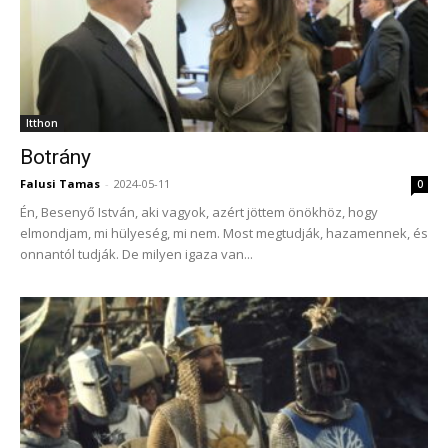
Itthon
Botrány
Falusi Tamas
-
2024-05-11
0
Én, Besenyő István, aki vagyok, azért jöttem önökhöz, hogy
elmondjam, mi hülyeség, mi nem. Most megtudják, hazamennek, és
onnantól tudják. De milyen igaza van...