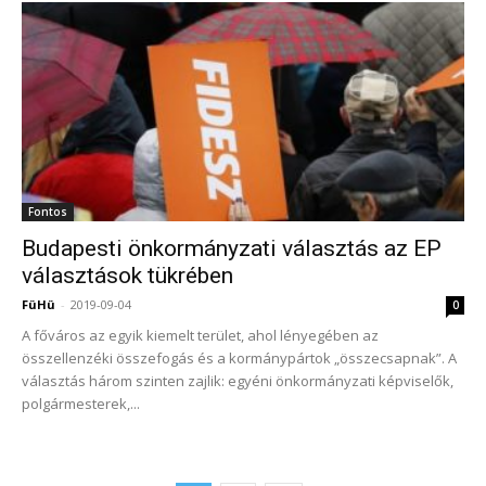
Fontos
Budapesti önkormányzati választás az EP
választások tükrében
FüHü
-
2019-09-04
0
A főváros az egyik kiemelt terület, ahol lényegében az
összellenzéki összefogás és a kormánypártok „összecsapnak”. A
választás három szinten zajlik: egyéni önkormányzati képviselők,
polgármesterek,...