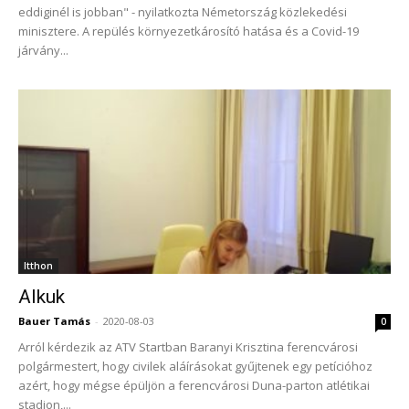
eddiginél is jobban" - nyilatkozta Németország közlekedési
minisztere. A repülés környezetkárosító hatása és a Covid-19
járvány...
Itthon
Alkuk
Bauer Tamás
-
2020-08-03
0
Arról kérdezik az ATV Startban Baranyi Krisztina ferencvárosi
polgármestert, hogy civilek aláírásokat gyűjtenek egy petícióhoz
azért, hogy mégse épüljön a ferencvárosi Duna-parton atlétikai
stadion,...