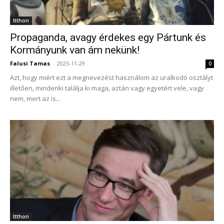
Itthon
Propaganda, avagy érdekes egy Pártunk és
Kormányunk van ám nekünk!
Falusi Tamas
-
2023-11-29
0
Azt, hogy miért ezt a megnevezést használom az uralkodó osztályt
illetően, mindenki találja ki maga, aztán vagy egyetért vele, vagy
nem, mert az is...
Itthon