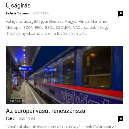
Újságírás
Falusi Tamas
-
2023-11-06
0
Azt írja az újság (Magyar Nemzet, Magyar Hírlap, Mandiner,
Metropol, SZON, FEOL, BEOL, SZOLJON, VAOL, satöbbi), hogy
„Karácsony elzárná a vizet a főváros környéki...
Hasznos
Az európai vasút reneszánsza
FüHü
-
2020-10-04
0
"Vasúttal akarjuk összekötni az uniós tagállamok fővárosait az