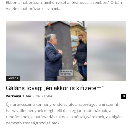
Ebben a háborúban, amit ön visel a fővárossal szemben.” Orbán
V.: „Nem háborúzunk, ez a mi...
Fontos
Gáláns lovag: „én akkor is kifizetem”
Várkonyi Tibor
-
2025-12-04
0
Új narancsszínű kormányrendelet látott napvilágot, ami szerint
hathavi illetménynek megfelelő összeg jár a katonáknak, a
rendőröknek, a határvadászoknak, a pénzügyőröknek, a polgári
nemzetbiztonsági szolgálatok...