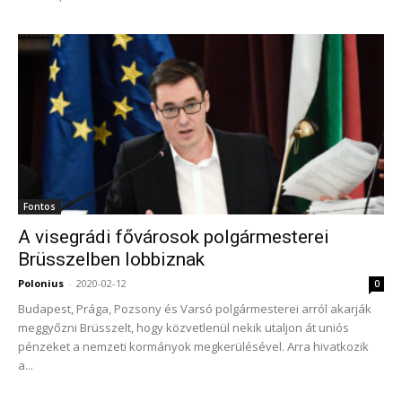
Fontos
A visegrádi fővárosok polgármesterei
Brüsszelben lobbiznak
Polonius
-
2020-02-12
0
Budapest, Prága, Pozsony és Varsó polgármesterei arról akarják
meggyőzni Brüsszelt, hogy közvetlenül nekik utaljon át uniós
pénzeket a nemzeti kormányok megkerülésével. Arra hivatkozik
a...