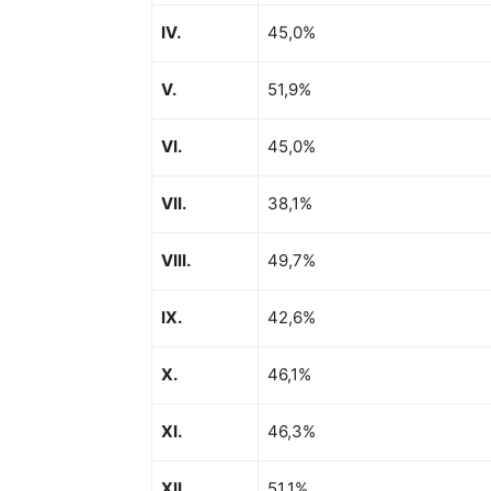
IV.
45,0%
V.
51,9%
VI.
45,0%
VII.
38,1%
VIII.
49,7%
IX.
42,6%
X.
46,1%
XI.
46,3%
XII.
51,1%