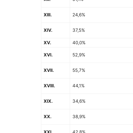
XIII.
24,6%
XIV.
37,5%
XV.
40,0%
XVI.
52,9%
XVII.
55,7%
XVIII.
44,1%
XIX.
34,6%
XX.
38,9%
XXI.
42,8%