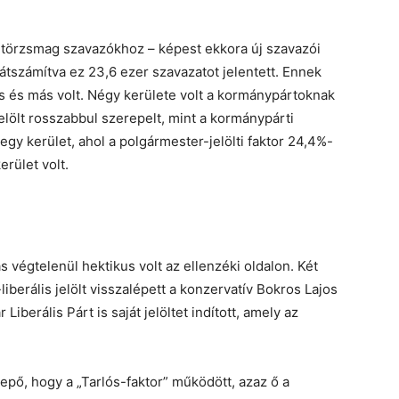
örzsmag szavazókhoz – képest ekkora új szavazói
átszámítva ez 23,6 ezer szavazatot jelentett. Ennek
 és más volt. Négy kerülete volt a kormánypártoknak
r-jelölt rosszabbul szerepelt, mint a kormánypárti
gy kerület, ahol a polgármester-jelölti faktor 24,4%-
erület volt.
s végtelenül hektikus volt az ellenzéki oldalon. Két
-liberális jelölt visszalépett a konzervatív Bokros Lajos
iberális Párt is saját jelöltet indított, amely az
lepő, hogy a „Tarlós-faktor” működött, azaz ő a