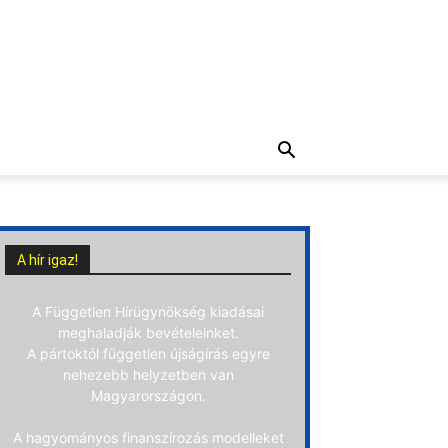
A hír igaz!
A Független Hírügynökség kiadásai
meghaladják bevételeinket.
A pártoktól független újságírás egyre
nehezebb helyzetben van
Magyarországon.
A hagyományos finanszírozás modelleket