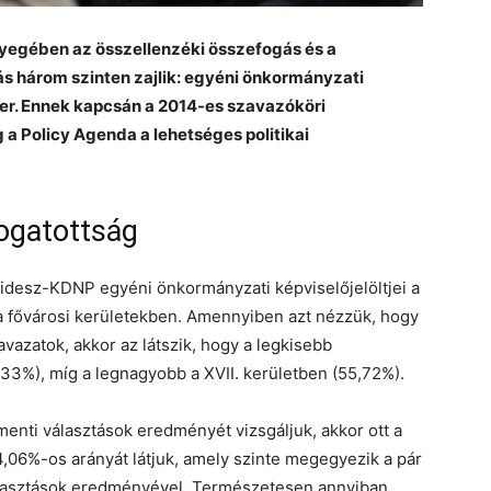
ényegében az összellenzéki összefogás és a
s három szinten zajlik: egyéni önkormányzati
er. Ennek kapcsán a 2014-es szavazóköri
 Policy Agenda a lehetséges politikai
ogatottság
idesz-KDNP egyéni önkormányzati képviselőjelöltjei a
 fővárosi kerületekben. Amennyiben azt nézzük, hogy
avazatok, akkor az látszik, hogy a legkisebb
7,33%), míg a legnagyobb a XVII. kerületben (55,72%).
nti választások eredményét vizsgáljuk, akkor ott a
4,06%-os arányát látjuk, amely szinte megegyezik a pár
lasztások eredményével. Természetesen annyiban