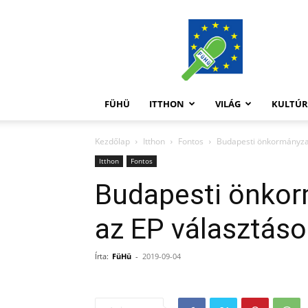
FüHü
FÜHÜ
ITTHON
VILÁG
KULTÚ
Kezdőlap
Itthon
Fontos
Budapesti önkormányzat
Itthon
Fontos
Budapesti önkor
az EP választáso
Írta:
FüHü
-
2019-09-04