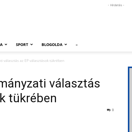
- Hirdetés -
RA
SPORT
BLOGOLDA
–
i választás az EP választások tükrében
mányzati választás
k tükrében
0