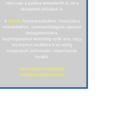
nem csak a politika lehetetleníti el, de a
társadalmi kihívások is.
A
fuhu.hu
fennmaradásához, hosszútávú
működéséhez, szerkesztőségünk rászorul
támogatásotokra.
Segítségetekkel lehetőség nyílik arra, hogy
munkánkat továbbra is az eddig
megszokott színvonalon végezhessük
tovább.
Ide kattintva megtalálod
bankszámlaszámunkat!