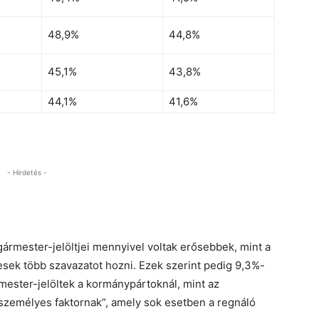
48,9%
44,8%
45,1%
43,8%
44,1%
41,6%
- Hirdetés -
rmester-jelöltjei mennyivel voltak erősebbek, mint a
pesek több szavazatot hozni. Ezek szerint pedig 9,3%-
mester-jelöltek a kormánypártoknál, mint az
„személyes faktornak”, amely sok esetben a regnáló