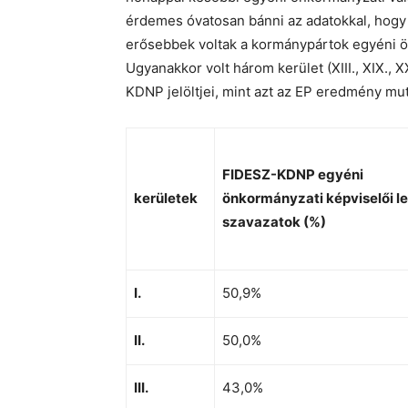
érdemes óvatosan bánni az adatokkal, hogy va
erősebbek voltak a kormánypártok egyéni ön
Ugyanakkor volt három kerület (XIII., XIX., X
KDNP jelöltjei, mint azt az EP eredmény mut
FIDESZ-KDNP egyéni
kerületek
önkormányzati képviselői l
szavazatok (%)
I.
50,9%
II.
50,0%
III.
43,0%