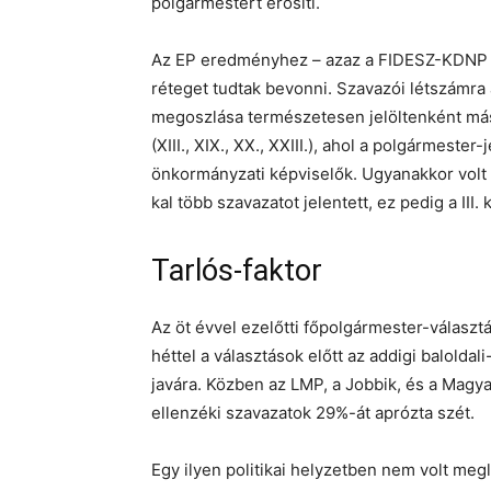
polgármestert erősíti.
Az EP eredményhez – azaz a FIDESZ-KDNP t
réteget tudtak bevonni. Szavazói létszámra 
megoszlása természetesen jelöltenként más
(XIII., XIX., XX., XXIII.), ahol a polgármeste
önkormányzati képviselők. Ugyanakkor volt e
kal több szavazatot jelentett, ez pedig a III. k
Tarlós-faktor
Az öt évvel ezelőtti főpolgármester-választá
héttel a választások előtt az addigi baloldali
javára. Közben az LMP, a Jobbik, és a Magyar L
ellenzéki szavazatok 29%-át aprózta szét.
Egy ilyen politikai helyzetben nem volt meg