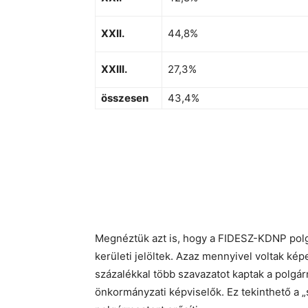
XXII.
44,8%
XXIII.
27,3%
összesen
43,4%
Megnéztük azt is, hogy a FIDESZ-KDNP polgá
kerületi jelöltek. Azaz mennyivel voltak ké
százalékkal több szavazatot kaptak a polgár
önkormányzati képviselők. Ez tekinthető a 