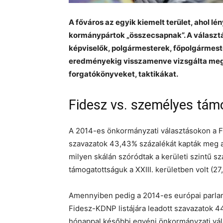
A főváros az egyik kiemelt terület, ahol l
kormánypártok „összecsapnak”. A választá
képviselők, polgármesterek, főpolgármest
eredményekig visszamenve vizsgálta meg a
forgatókönyveket, taktikákat.
Fidesz vs. személyes tám
A 2014-es önkormányzati választásokon a F
szavazatok 43,43% százalékát kapták meg a
milyen skálán szóródtak a kerületi szintű sz
támogatottságuk a XXIII. kerületben volt (2
Amennyiben pedig a 2014-es európai parlame
Fidesz-KDNP listájára leadott szavazatok 4
hónappal későbbi egyéni önkormányzati vá