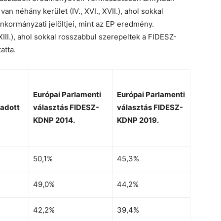
n néhány kerület (IV., XVI., XVII.), ahol sokkal
kormányzati jelöltjei, mint az EP eredmény.
XIII.), ahol sokkal rosszabbul szerepeltek a FIDESZ-
atta.
Európai Parlamenti
Európai Parlamenti
eadott
választás FIDESZ-
választás FIDESZ-
KDNP 2014.
KDNP 2019.
50,1%
45,3%
49,0%
44,2%
42,2%
39,4%